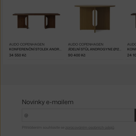
AUDO COPENHAGEN
AUDO COPENHAGEN
AUD
KONFERENČNÍ STOLEK ANDROGYNE, WALNUT
JÍDELNÍ STŮL ANDROGYNE Ø120, NATURAL OAK
34 550 Kč
90 400 Kč
24 1
Novinky e-mailem
Přihlášením souhlasíte se
zpracováním osobních údajů
.