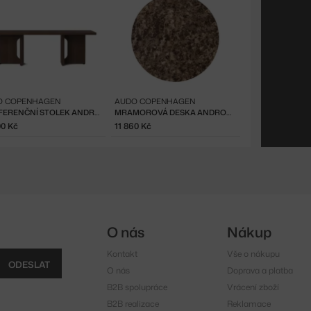
O COPENHAGEN
AUDO COPENHAGEN
KONFERENČNÍ STOLEK ANDROGYNE, DARK
MRAMOROVÁ DESKA ANDROGYNE Ø65, EMPARADOR
00 Kč
11 860 Kč
O nás
Nákup
Kontakt
Vše o nákupu
ODESLAT
O nás
Doprava a platba
B2B spolupráce
Vrácení zboží
B2B realizace
Reklamace