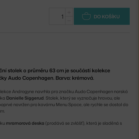
+
DO KOŠÍKU
−
ční stolek o průměru 63 cm je součástí kolekce
čky Audo Copenhagen. Barva: krémová.
 kolekce Androgyne navrhla pro značku Audo Copenhagen norská
rka
Danielle Siggerud
. Stolek, který se vyznačuje hravou, ale
l poprvé navržen pro kavárnu Menu Space, ale rychle se dostal do
um.
lku
mramorová deska
(prodává se zvlášť), která je sladěná s