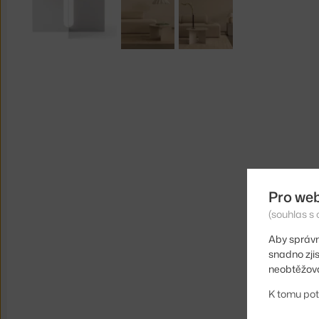
Pro we
(souhlas s 
Aby správn
snadno zji
neobtěžova
K tomu pot