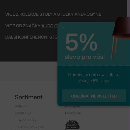
VÍCE Z KOLEKCE
STOLY A STOLKY ANDROGYNE
VÍCE OD ZNAČKY
AUDO COPENHAGEN
5%
Zavřít
DALŠÍ
KONFERENČNÍ STOLKY
sleva pro vás!
Odebírejte náš newsletter a
získejte 5% slevu.
Sortiment
Sledujte nás
ODEBÍRAT NEWSLETTER
Kolekce
Instagram
Podle stylu
Facebook
Tipy na dárky
Dárkové poukazy