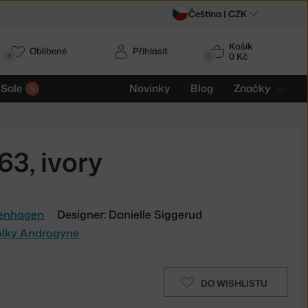
Čeština |
CZK
Košík
Oblíbené
Přihlásit
0 Kč
0
0
Sale
Novinky
Blog
Značky
3, ivory
enhagen
Designer: Danielle Siggerud
tolky Androgyne
DO WISHLISTU