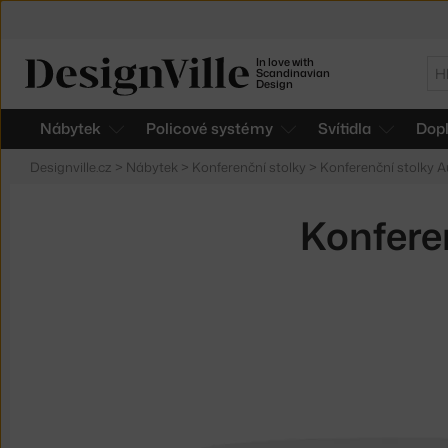
In love with
Hl
Scandinavian
Design
Nábytek
Policové systémy
Svítidla
Dop
Designville.cz
>
Nábytek
>
Konferenční stolky
>
Konferenční stolky
Konfere