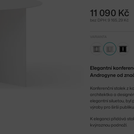
11 090 Kč
bez DPH: 9 165,29 Kč
VARIANTA
Elegantní konferen
Androgyne od zna
Konferenční stolek z
architektka a designé
elegantní siluetou, by
výroby pro širší publik
K eleganci přidává sto
kvýraznou podnoží.