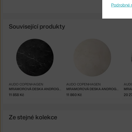
Podrobné 
Související produkty
AUDO COPENHAGEN
AUDO COPENHAGEN
AUD
MRAMOROVÁ DESKA ANDROGYNE Ø65, NERO MARQUINA
MRAMOROVÁ DESKA ANDROGYNE Ø65, CRYSTAL ROSE
11 858 Kč
11 860 Kč
20 2
Ze stejné kolekce