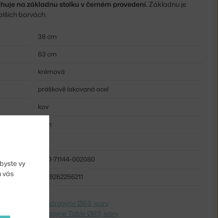
huje na základnu stolku v černém provedení.
Základnu je
alších barvách.
38 cm
63 cm
krémová
práškově lakovaná ocel
kov
kruh
kov
AUD-71144-002080
byste vy
m vás
5709262256211
dite na
Stolík Androgyne Ø63, ivory
 Switch to
Androgyne Table Ø63, ivory