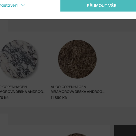
nastavení
PŘIJMOUT VŠE
O COPENHAGEN
AUDO COPENHAGEN
MRAMOROVÁ DESKA ANDROGYNE Ø65, CALACATTA VIOLA
MRAMOROVÁ DESKA ANDROGYNE Ø65, EMPARADOR
70 Kč
11 860 Kč