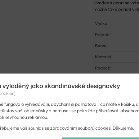
Uvedená cena se vzta
možné také pořídit v d
Výška:
Průměr:
Barva:
Materiál:
Podnož:
Tvar stolu:
b vyladěný jako skandinávské designovky
Deska stolu:
cookies)
Kód produktu
ě fungovalo vyhledávání, abychom si pamatovali, co máte v košíku, a
stili stav vaší objednávky a nemuseli se pokaždé přihlašovat, abycho
EAN
li nevhodnou reklamou.
řebujeme váš souhlas se zpracováním souborů cookies. Děkujeme.
Ste zo Slovenska? Prej
Shopping from the EU?