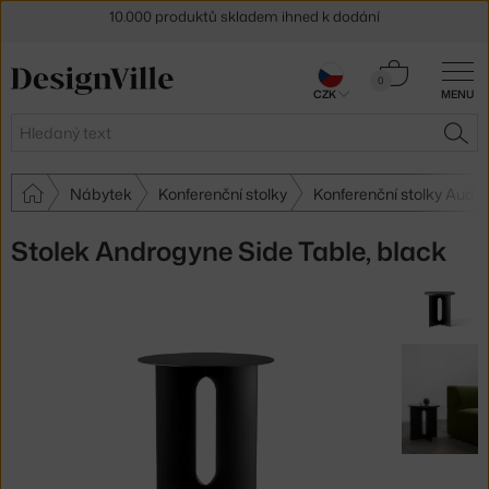
Sleva 5 % pro odběratele
newsletteru
30 dní na vrácení zboží
Košík
0
CZK
MENU
0 Kč
Hledat
HLE
Nábytek
Konferenční stolky
Konferenční stolky Aud
Stolek Androgyne Side Table, black