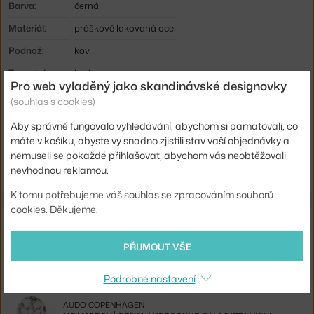
Barva:
černá
Materiál:
práškově lakovaná ocel
Podnož:
kov
Tvar stolu:
kruh
Pro web vyladěný jako skandinávské designovky
Kód produktu
AUD-71144-002085
(souhlas s cookies)
EAN
5709262027507
Aby správně fungovalo vyhledávání, abychom si pamatovali, co
máte v košíku, abyste vy snadno zjistili stav vaší objednávky a
Ste zo Slovenska? Prejdite na
Stolík Androgyne Side, black
nemuseli se pokaždé přihlašovat, abychom vás neobtěžovali
Shopping from the EU? Switch to
Androgyne Side Table, black
nevhodnou reklamou.
K tomu potřebujeme váš souhlas se zpracováním souborů
cookies. Děkujeme.
Související produkty
PŘIJMOUT VŠE
AUDO COPENHAGEN
MRAMOROVÁ DESKA ANDROGYNE, BLACK
5 480 Kč
Podrobné nastavení
AUDO COPENHAGEN