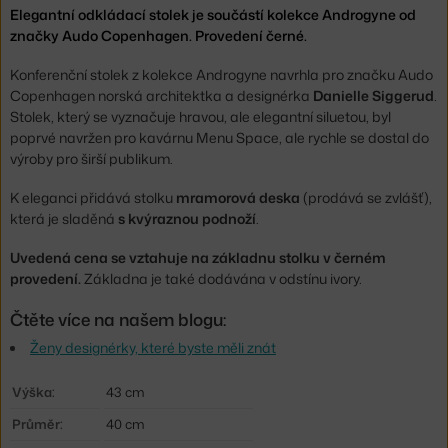
Elegantní odkládací stolek je součástí kolekce Androgyne od
značky Audo Copenhagen. Provedení černé.
Konferenční stolek z kolekce Androgyne navrhla pro značku Audo
Copenhagen norská architektka a designérka
Danielle Siggerud
.
Stolek, který se vyznačuje hravou, ale elegantní siluetou, byl
poprvé navržen pro kavárnu Menu Space, ale rychle se dostal do
výroby pro širší publikum.
K eleganci přidává stolku
mramorová deska
(prodává se zvlášť),
která je sladěná
s kvýraznou podnoží
.
Uvedená cena se vztahuje na základnu stolku v černém
provedení.
Základna je také dodávána v odstínu ivory.
Čtěte více na našem blogu:
Ženy designérky, které byste měli znát
Výška:
43 cm
Průměr:
40 cm