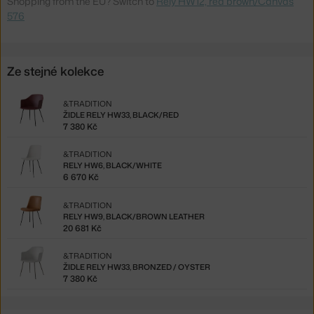
Shopping from the EU? Switch to
Rely HW12, red brown/Canvas
576
Ze stejné kolekce
&TRADITION
ŽIDLE RELY HW33, BLACK/RED
7 380 Kč
&TRADITION
RELY HW6, BLACK/WHITE
6 670 Kč
&TRADITION
RELY HW9, BLACK/BROWN LEATHER
20 681 Kč
&TRADITION
ŽIDLE RELY HW33, BRONZED / OYSTER
7 380 Kč