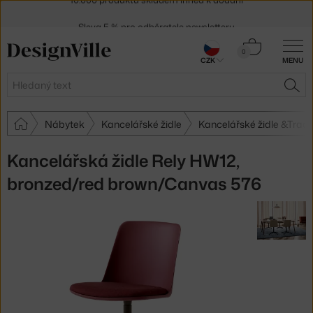
Sleva 5 % pro odběratele
newsletteru
30 dní na vrácení zboží
Košík
0
CZK
MENU
0 Kč
Hledat
HLE
Nábytek
Kancelářské židle
Kancelářské židle &Tradi
Kancelářská židle Rely HW12,
bronzed/red brown/Canvas 576