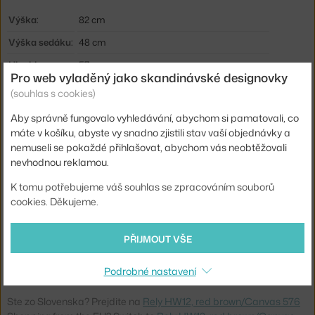
Výška:
82 cm
Výška sedáku:
48 cm
Hloubka:
57 cm
Pro web vyladěný jako skandinávské designovky
Šířka:
47 cm
(souhlas s cookies)
Hmotnost:
9,1 kg
Aby správně fungovalo vyhledávání, abychom si pamatovali, co
máte v košíku, abyste vy snadno zjistili stav vaší objednávky a
Područky:
bez područek
nemuseli se pokaždé přihlašovat, abychom vás neobtěžovali
Barva:
tmavě červená
nevhodnou reklamou.
Materiál:
textilní potah, plast, práškově lakovaná ocel
K tomu potřebujeme váš souhlas se zpracováním souborů
Sedák:
čalouněný
cookies. Děkujeme.
Podnož:
kov, otočná
PŘIJMOUT VŠE
Typ:
Pracovní židle
Kód produktu
AND-HW12-RB_FG2
Podrobné nastavení
Ste zo Slovenska? Prejdite na
Rely HW12, red brown/Canvas 576