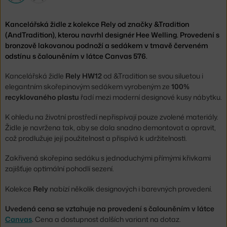
Kancelářská židle z kolekce Rely od značky &Tradition
(AndTradition), kterou navrhl designér Hee Welling. Provedení s
bronzově lakovanou podnoží a sedákem v tmavě červeném
odstínu s čalouněním v látce Canvas 576.
Kancelářská židle
Rely HW12
od &Tradition se svou siluetou i
elegantním skořepinovým sedákem vyrobeným ze
100%
recyklovaného plastu
řadí mezi moderní designové kusy nábytku.
K ohledu na životní prostředí nepřispívají pouze zvolené materiály.
Židle je navržena tak, aby se dala snadno demontovat a opravit,
což prodlužuje její použitelnost a přispívá k udržitelnosti.
Zakřivená skořepina sedáku s jednoduchými přímými křivkami
zajišťuje optimální pohodlí sezení.
Kolekce
Rely
nabízí několik designových i barevných provedení.
Uvedená cena se vztahuje na provedení s čalouněním v látce
Canvas
.
Cena a dostupnost dalších variant na dotaz.