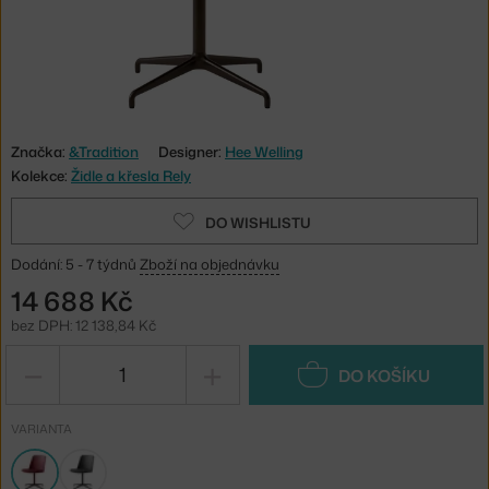
Značka:
&Tradition
Designer:
Hee Welling
Kolekce:
Židle a křesla Rely
DO WISHLISTU
Dodání: 5 - 7 týdnů
Zboží na objednávku
14 688 Kč
bez DPH: 12 138,84 Kč
−
+
DO KOŠÍKU
VARIANTA