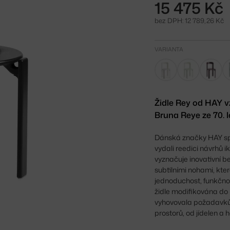
15 475 Kč
bez DPH: 12 789,26 Kč
VARIANTA
Židle Rey od HAY 
Bruna Reye ze 70. l
Dánská značky HAY spo
vydali reedici návrhů 
vyznačuje inovativní b
subtilními nohami, kte
jednoduchost, funkčnos
židle modifikována do
vyhovovala požadavkům
prostorů, od jídelen a