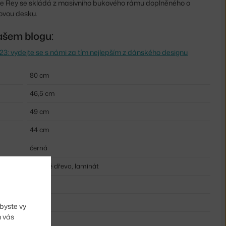
ce Rey se skládá z masivního bukového rámu doplněného o
ovou desku.
ašem blogu:
23: vydejte se s námi za tím nejlepším z dánského designu
80 cm
46,5 cm
49 cm
44 cm
černá
bukové dřevo, laminát
ano
dřevo
byste vy
m vás
dřevo