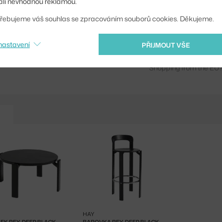
li nevhodnou reklamou.
Kód produktu
řebujeme váš souhlas se zpracováním souborů cookies. Děkujeme.
EAN
nastavení
PŘIJMOUT VŠE
Ste zo Slovenska? Prej
Shopping from the EU?
HAY