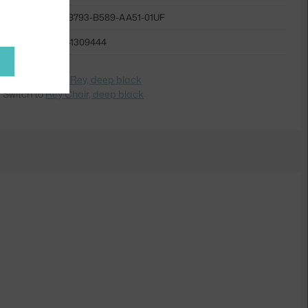
HAY-AB793-B589-AA51-01UF
5710441309444
dite na
Stolička Rey, deep black
 Switch to
Rey Chair, deep black