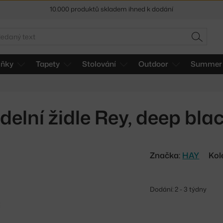
Sleva 5 % pro odběratele
newsletteru
30 dní na vrácení zboží
edat
HLEDAT
lňky
Tapety
Stolování
Outdoor
Summer 
ídelní židle Rey, deep bla
Značka:
HAY
Kol
Dodání: 2 - 3 týdny