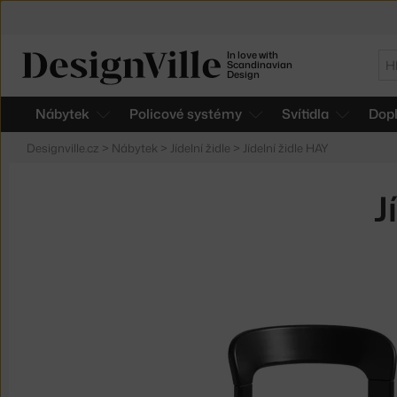
In love with
Hl
Scandinavian
Design
Nábytek
Policové systémy
Svítidla
Dop
Designville.cz
>
Nábytek
>
Jídelní židle
>
Jídelní židle HAY
J