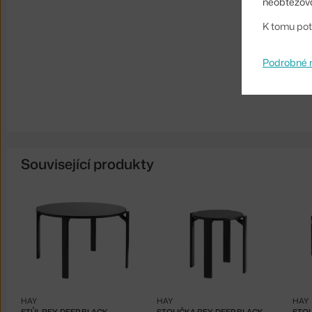
neobtěžova
K tomu pot
Podrobné 
Související produkty
HAY
HAY
HAY