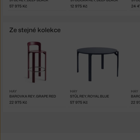
STŮL REY, DEEP BLACK
STOLIČKA REY, DEEP BLACK
STOL
57 975 Kč
12 975 Kč
24 4
Ze stejné kolekce
HAY
HAY
HAY
BAROVKA REY, GRAPE RED
STŮL REY, ROYAL BLUE
BARO
22 975 Kč
57 975 Kč
22 9