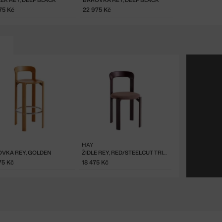
EK REY, DEEP BLACK
BAROVKA REY, DEEP BLACK
75 Kč
22 975 Kč
HAY
VKA REY, GOLDEN
ŽIDLE REY, RED/STEELCUT TRIO 416
75 Kč
18 475 Kč