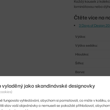
Každý kousek z kolek
laminátovou nebo dýh
Čtěte více na n
3 Days of Design 20
Výška:
Výška sedáku:
Hloubka:
Šířka:
Barva:
Materiál:
b vyladěný jako skandinávské designovky
Stohovatelné:
cookies)
Sedák:
ě fungovalo vyhledávání, abychom si pamatovali, co máte v košíku, a
stili stav vaší objednávky a nemuseli se pokaždé přihlašovat, abycho
Podnož: