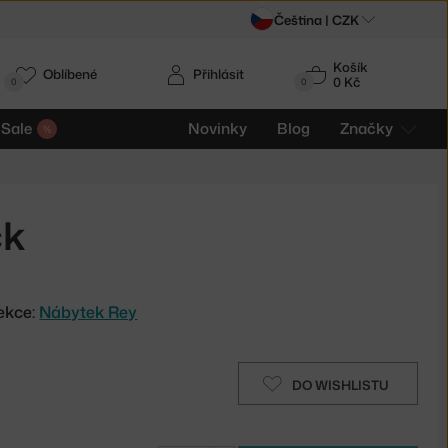
Čeština |
CZK
Košík
Oblíbené
Přihlásit
0 Kč
0
0
Sale
Novinky
Blog
Značky
ck
ekce:
Nábytek Rey
DO WISHLISTU