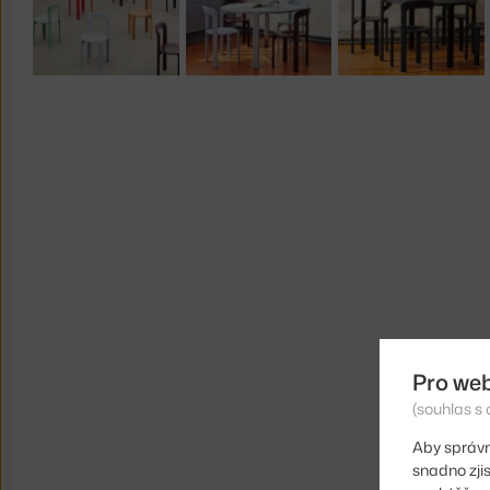
Pro we
(souhlas s 
Aby správn
snadno zji