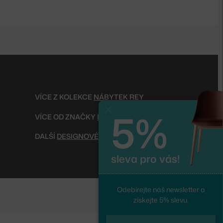
VÍCE Z KOLEKCE
NÁBYTEK REY
5%
Zavřít
VÍCE OD ZNAČKY
HAY
DALŠÍ
DESIGNOVÉ JÍDELNÍ ŽIDLE
sleva pro vás!
Odebírejte náš newsletter a
získejte 5% slevu.