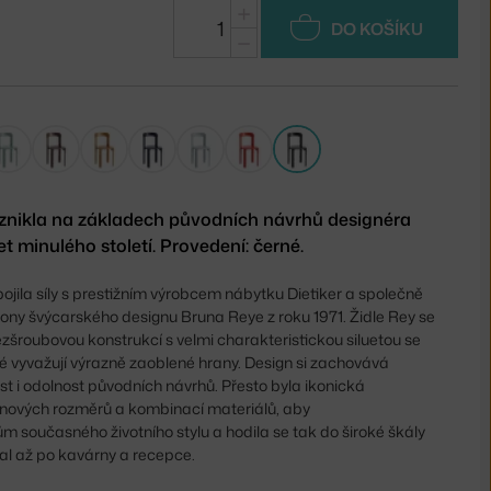
+
DO KOŠÍKU
−
vznikla na základech původních návrhů designéra
et minulého století. Provedení: černé.
jila síly s prestižním výrobcem nábytku Dietiker a společně
ikony švýcarského designu Bruna Reye z roku 1971. Židle Rey se
ezšroubovou konstrukcí s velmi charakteristickou siluetou se
ré vyvažují výrazně zaoblené hrany. Design si zachovává
t i odolnost původních návrhů. Přesto byla ikonická
 nových rozměrů a kombinací materiálů, aby
 současného životního stylu a hodila se tak do široké škály
 hal až po kavárny a recepce.