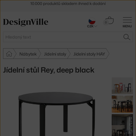
Sleva 5 % pro odběratele
newsletteru
30 dní na vrácení zboží
Košík
0
CZK
MENU
0 Kč
Hledat
HLE
Nábytek
Jídelní stoly
Jídelní stoly HAY
Jídelní stůl Rey, deep black