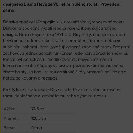
designéra Bruna Reye ze 70. let minulého století. Provedení:
černé.
Dánská značky HAY spojila síly s prestižním výrobcem nábytku
Dietiker a společně vydali reedici návrhů ikony švýcarského
designu Bruna Reye z roku 1971. Stůl Rey se vyznačuje inovativní
bezšroubovou konstrukcí s velmi charakteristickou siluetou se
subtilními nohami, které vyvažují výrazně zaoblené hrany. Design si
zachovává jednoduchost, funkčnost i odolnost původních návrhů.
Přesto byl ikonický stůl modifikován do nových rozměrů a
kombinací materiálů, aby vyhovoval požadavkům současného
životního stylu a hodil se tak do široké škály prostorů, od jídelen a
hal až po kavárny a recepce.
Každý kousek z kolekce Rey se skládá z masivního bukového
rámu doplněného o laminátovou nebo dýhovou desku.
Výška:
74,5 cm
Průměr:
128,5 cm
Barva:
černá