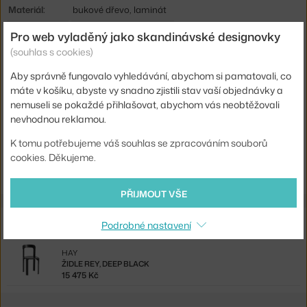
Materiál:
bukové dřevo, laminát
Podnož:
dřevo
Pro web vyladěný jako skandinávské designovky
(souhlas s cookies)
Tvar stolu:
kruh
Aby správně fungovalo vyhledávání, abychom si pamatovali, co
Deska stolu:
laminát / linoleum
máte v košíku, abyste vy snadno zjistili stav vaší objednávky a
Kód produktu
HAY-AB800-B676-AH61
nemuseli se pokaždé přihlašovat, abychom vás neobtěžovali
nevhodnou reklamou.
EAN
5710441310174
K tomu potřebujeme váš souhlas se zpracováním souborů
Ste zo Slovenska? Prejdite na
Stôl Rey, deep black
cookies. Děkujeme.
Shopping from the EU? Switch to
Rey Table, deep black
PŘIJMOUT VŠE
Související produkty
Podrobné nastavení
HAY
ŽIDLE REY, DEEP BLACK
15 475 Kč