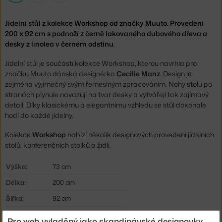
Jídelní stůl z kolekce Workshop od značky Muuto. Provedení
200 x 92 cm s podnoží z černě lakovaného dubového dřeva a
desky z linolea v černém odstínu.
Jídelní stůl je součástí kolekce Workshop, kterou navrhla pro
značku Muuto dánská designérka
Cecilie Manz.
Design je
zejména výjimečný svým řemeslným zpracováním. Nohy stolu po
stranách plynule navazují na tvar desky a vytvářejí tak zajímavý
detail. Díky klasickému a elegantnímu vzhledu se stůl dokonale
hodí do každé jídelny.
Kolekce
Workshop
nabízí několik designových provedení jídelních
stolů, konferenčních stolků a židlí.
Výška:
73 cm
Délka:
200 cm
Šířka:
92 cm
Barva:
černá
Pro web vyladěný jako skandinávské designovky