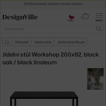
Sleva 5 % pro odběratele
newsletteru
Košík
0
30 dní na vrácení zboží
CZK
MENU
0 Kč
Hledat
HLE
Nábytek
Jídelní stoly
Jídelní stoly Muuto
Jídelní stůl Workshop 200x92, black
oak / black linoleum