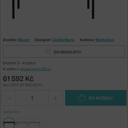
Značka:
Muuto
Designer:
Cecilie Manz
Kolekce:
Workshop
DO WISHLISTU
Dodání: 3 - 4 týdny
K vidění v
showroomu Brno
61 592 Kč
bez DPH: 50 902,48 Kč
−
+
DO KOŠÍKU
VARIANTA