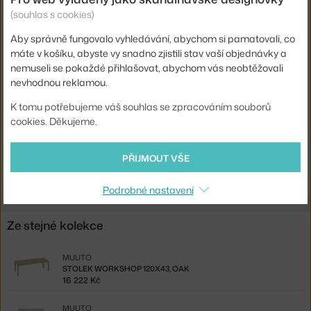
Materiál:
dubové dřevo, linoleum
(souhlas s cookies)
Podnož:
dřevo
Aby správně fungovalo vyhledávání, abychom si pamatovali, co
máte v košíku, abyste vy snadno zjistili stav vaší objednávky a
Tvar stolu:
obdélník
nemuseli se pokaždé přihlašovat, abychom vás neobtěžovali
Deska stolu:
laminát / linoleum
nevhodnou reklamou.
Kód produktu
MUU-WORTAB200A01
K tomu potřebujeme váš souhlas se zpracováním souborů
cookies. Děkujeme.
EAN
5713295257046
Ste zo Slovenska? Prejdite na
Stôl Workshop 200x92, black
PŘIJMOUT VŠE
Shopping from the EU? Switch to
Workshop Table 200x92, black
Podrobné nastavení
Ze stejné kolekce
MUUTO
STOLEK WORKSHOP 120X43, OAK
16 222 Kč
MUUTO