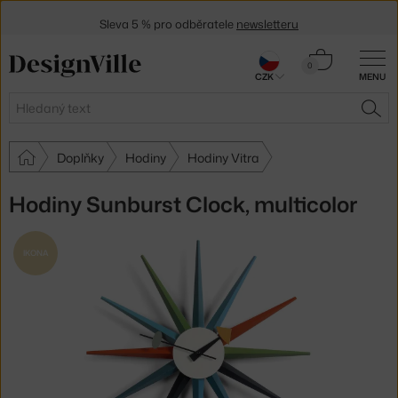
Sleva 5 % pro odběratele
newsletteru
30 dní na vrácení zboží
Košík
0
CZK
MENU
0 Kč
Hledat
HLE
Doplňky
Hodiny
Hodiny Vitra
Hodiny Sunburst Clock, multicolor
IKONA