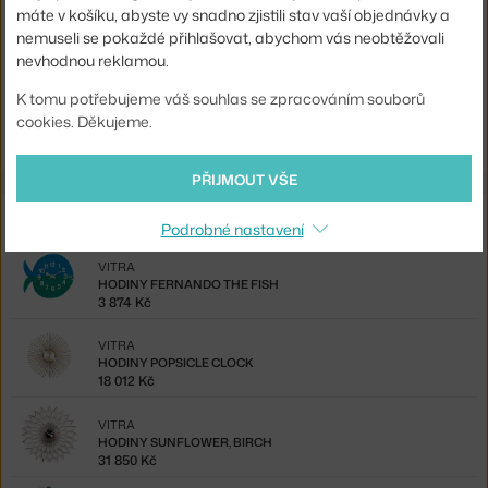
máte v košíku, abyste vy snadno zjistili stav vaší objednávky a
Kód produktu
VIT-20125301
nemuseli se pokaždé přihlašovat, abychom vás neobtěžovali
EAN
4055737993671
nevhodnou reklamou.
K tomu potřebujeme váš souhlas se zpracováním souborů
Ste zo Slovenska? Prejdite na
Hodiny Sunburst, multicolor
cookies. Děkujeme.
Shopping from the EU? Switch to
Clock Sunburst, multicolor
PŘIJMOUT VŠE
Ze stejné kolekce
Podrobné nastavení
VITRA
HODINY FERNANDO THE FISH
3 874 Kč
VITRA
HODINY POPSICLE CLOCK
18 012 Kč
VITRA
HODINY SUNFLOWER, BIRCH
31 850 Kč