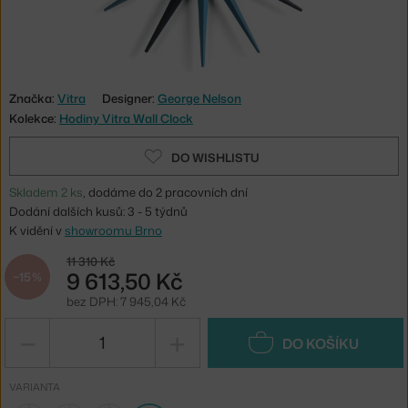
Značka:
Vitra
Designer:
George Nelson
Kolekce:
Hodiny Vitra Wall Clock
DO WISHLISTU
Skladem 2 ks
, dodáme do 2 pracovních dní
Dodání dalších kusů: 3 - 5 týdnů
K vidění v
showroomu Brno
11 310 Kč
9 613,50 Kč
−15 %
bez DPH: 7 945,04 Kč
−
+
DO KOŠÍKU
VARIANTA