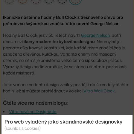
Ikonické nástěnné hodiny Ball Clock z třešňového dřeva pro
prémiovou švýcarskou značku Vitra navrhl George Nelson.
Hodiny Ball Clock, jež v 50. letech navrhl
George Nelson
, patří
dnes mezi
ikony moderního bytového designu
. Neomylně je
poznáte díky kovové konstrukci, kde každé místo značící čas je
označeno dřevěnou kuličkou. Varianta cherry má mosazný
ciferník, na němž je umístěma velká černá šipka ukazující čas.
Výrazný design hodin zaručuje, že se stanou centrem pozornosti
každé místnosti.
Jako variace na tento design vznikly později i další modely těchto
hodin, jež si můžete prohlédnout v kolekci
Vitra Wall Clock
.
Čtěte více na našem blogu:
Vitra nově na DesignVille
Pro web vyladěný jako skandinávské designovky
Průměr:
33 cm
(souhlas s cookies)