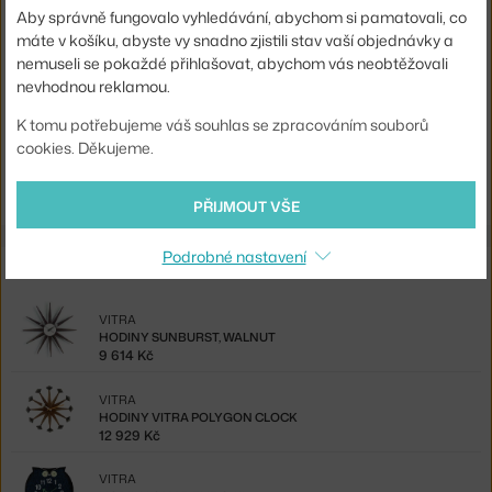
Barva:
světlé dřevo, zlatá
Aby správně fungovalo vyhledávání, abychom si pamatovali, co
Materiál:
kov, třešňové dřevo
máte v košíku, abyste vy snadno zjistili stav vaší objednávky a
nemuseli se pokaždé přihlašovat, abychom vás neobtěžovali
Kód produktu
VIT-20125007
nevhodnou reklamou.
EAN
4055737041402
K tomu potřebujeme váš souhlas se zpracováním souborů
cookies. Děkujeme.
Ste zo Slovenska? Prejdite na
Hodiny Ball Clock, cherry
Shopping from the EU? Switch to
Ball Clock, cherry
PŘIJMOUT VŠE
Podrobné nastavení
Ze stejné kolekce
VITRA
HODINY SUNBURST, WALNUT
9 614 Kč
VITRA
HODINY VITRA POLYGON CLOCK
12 929 Kč
VITRA