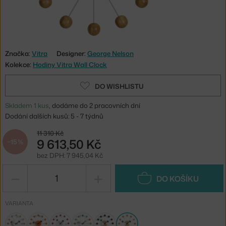
Značka:
Vitra
Designer:
George Nelson
Kolekce:
Hodiny Vitra Wall Clock
DO WISHLISTU
Skladem 1 kus
, dodáme do 2 pracovních dní
Dodání dalších kusů: 5 - 7 týdnů
11 310 Kč
9 613,50 Kč
−15 %
bez DPH: 7 945,04 Kč
−
+
DO KOŠÍKU
VARIANTA