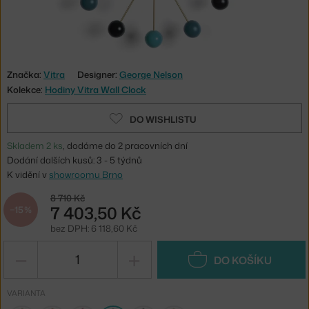
Značka:
Vitra
Designer:
George Nelson
Kolekce:
Hodiny Vitra Wall Clock
DO WISHLISTU
Skladem 2 ks
, dodáme do 2 pracovních dní
Dodání dalších kusů: 3 - 5 týdnů
K vidění v
showroomu Brno
8 710 Kč
7 403,50 Kč
−15 %
bez DPH: 6 118,60 Kč
−
+
DO KOŠÍKU
VARIANTA