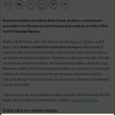
Ikonické nástěnné hodiny Ball Clock ze dřeva v barevném
provedení multicolor pro prémiovou švýcarskou značku Vitra
navrhl George Nelson.
Hodiny Ball Clock, jež v 50. letech navrhl
George Nelson
, patří
dnes mezi
ikony moderního bytového designu
. Neomylně je
poznáte díky kovové konstrukci, kde každé místo značící čas je
označeno dřevěnou kuličkou. Varianta multicolor má bílý ciferník,
na němž je umístěma velká černá/oranžová šipka ukazující čas.
Barevné kuličky této varianty jsou laděné do modrých a zelených
odstínů, k nimž poskytují kontrast červeno-oranžové kuličky.
Výrazný design hodin zaručuje, že se stanou centrem pozornosti
každé místnosti.
Jako variace na tento design vznikly později i další modely těchto
hodin, jež si můžete prohlédnout v kolekci
Vitra Wall Clock
.
Čtěte více na našem blogu: