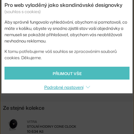
Tipy na vánoční dárky pro děti
Pro web vyladěný jako skandinávské designovky
(souhlas s cookies)
Vitra nově i pro zákazníky na Slovensku!
Aby správně fungovalo vyhledávání, abychom si pamatovali, co
Průměr:
33 cm
máte v košíku, abyste vy snadno zjistili stav vaší objednávky a
nemuseli se pokaždé přihlašovat, abychom vás neobtěžovali
Barva:
multicolor
nevhodnou reklamou.
Materiál:
dřevo, kov
K tomu potřebujeme váš souhlas se zpracováním souborů
Kód produktu
VIT-20125003
cookies. Děkujeme.
EAN
4055737993787
PŘIJMOUT VŠE
Ste zo Slovenska? Prejdite na
Hodiny Ball Clock, multicolor
Shopping from the EU? Switch to
Ball Clock, multicolor
Podrobné nastavení
Ze stejné kolekce
VITRA
STOLNÍ HODINY CONE CLOCK
10 634 Kč