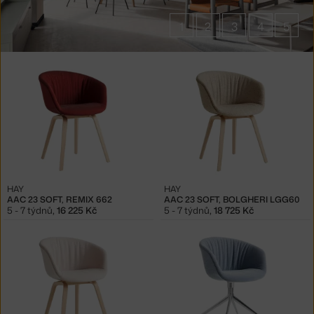
1
2
3
4
5
Produkty
značky
HAY
HAY
HAY
AAC 23 SOFT, REMIX 662
AAC 23 SOFT, BOLGHERI LGG60
5 - 7 týdnů
,
16 225 Kč
5 - 7 týdnů
,
18 725 Kč