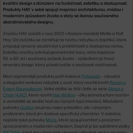
kvalitní design s důrazem na funkčnost, estetiku a dostupnost.
Produkty HAY v sobě spojují inspiraci architekturou, módou i
moderním způsobem života a staly se ikonou současného
skandinávského designu.
Značku HAY založili v roce 2002 v Kodani manželé Mette a Rolf
Hay. Od začátku se zaměřují na tvorbu nábytku a doplňků, které
propojují výrazný vizuální styl s praktičností a dostupnou cenou.
Estetiku značky ovlivňují geometrické tvary, retro inspirace
50. a 60. let i současný způsob života – výsledkem je hravý
severský design, který působí svěže a současně nadčasově.
Mezi nejznámější produkty patří kolekce
Palissade
– robustní
a elegantní venkovní nábytek z oceli, který navrhli bratři
Ronan a
Erwan Bouroullecovi
. Velké oblibě se těší i židle ze série
About a
Chair (AAC)
, které navrhl
Hee Welling
– díky jednoduchým tvarům
a variabilitě se skvěle hodí do různých typů interiérů. Modulární
pohovky
Quilton
zaujmou nejen pohodlím, ale i výrazným
prošíváním, které jim dodává specifický charakter. V nabídce
najdete také pohovky
Mags
, které spojují komfort s precizním
zpracováním a moderním vzhledem. Doplnit je lze subtilními stolky
Slit Table
, které jsou dostupné v kovové i dřevěné verzi a zaujmou