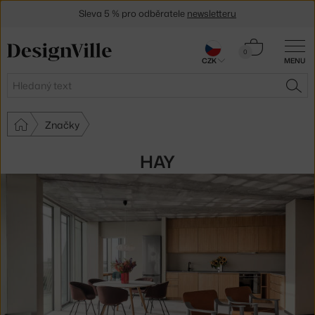
Sleva 5 % pro odběratele
newsletteru
30 dní na vrácení zboží
Košík
0
CZK
MENU
0 Kč
Hledat
HLE
Značky
HAY