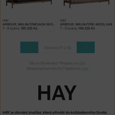
HAY
HAY
ARBOUR, WALNUT/NEVADA NV0500
ARBOUR, WALNUT/RE-WOOL 648
7 - 9 týdnů
,
190 225 Kč
7 - 9 týdnů
,
149 225 Kč
Stránka 67 z 68
Ste zo Slovenska? Prejdite na
HAY
Shopping from the EU? Switch to
HAY
HAY je dánská značka, která přináší do každodenního života