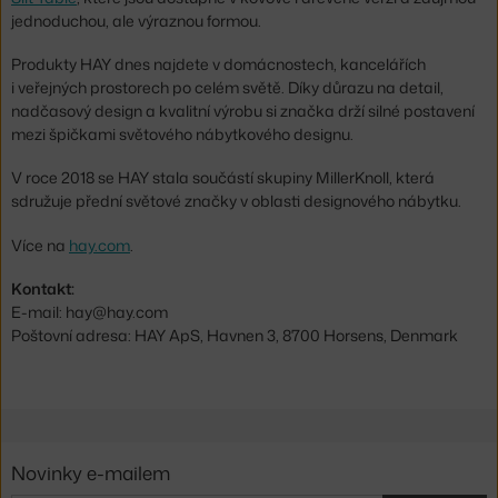
jednoduchou, ale výraznou formou.
Produkty HAY dnes najdete v domácnostech, kancelářích
i veřejných prostorech po celém světě. Díky důrazu na detail,
nadčasový design a kvalitní výrobu si značka drží silné postavení
mezi špičkami světového nábytkového designu.
V roce 2018 se HAY stala součástí skupiny MillerKnoll, která
sdružuje přední světové značky v oblasti designového nábytku.
Více na
hay.com
.
Kontakt:
E-mail: hay@hay.com
Poštovní adresa: HAY ApS, Havnen 3, 8700 Horsens, Denmark
Novinky e-mailem