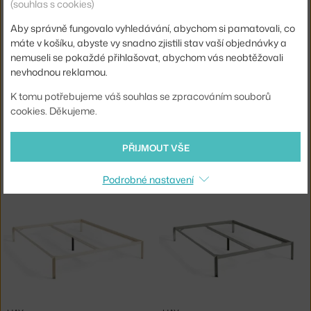
(souhlas s cookies)
5 - 7 týdnů
,
16 975 Kč
7 - 9 týdnů
,
18 475 Kč
Aby správně fungovalo vyhledávání, abychom si pamatovali, co
máte v košíku, abyste vy snadno zjistili stav vaší objednávky a
nemuseli se pokaždé přihlašovat, abychom vás neobtěžovali
nevhodnou reklamou.
K tomu potřebujeme váš souhlas se zpracováním souborů
cookies. Děkujeme.
PŘIJMOUT VŠE
HAY
HAY
KOBEREC SHIFT KELIM 140X200, BURGUNDY
KOBEREC SHIFT KELIM 140X200, BLACK
7 - 9 týdnů
,
13 975 Kč
7 - 9 týdnů
,
13 975 Kč
Podrobné nastavení