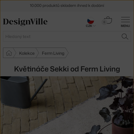
10.000 produktů skladem ihned k dodání
Sleva 5 % pro odběratele
newsletteru
Košík
0
30 dní na vrácení zboží
CZK
MENU
0 Kč
Hledat
HLE
Kolekce
Ferm Living
Květináče Sekki od Ferm Living