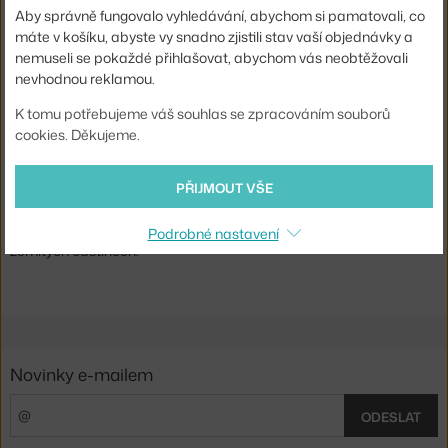
Shopping from the EU? Switch to
Sekki Pots
Aby správně fungovalo vyhledávání, abychom si pamatovali, co
máte v košíku, abyste vy snadno zjistili stav vaší objednávky a
Značka:
Ferm Living
nemuseli se pokaždé přihlašovat, abychom vás neobtěžovali
Designové květináče s glazovanou podmiskou Sekki od značky
nevhodnou reklamou.
dánské Ferm Living.
K tomu potřebujeme váš souhlas se zpracováním souborů
Svým hrubým kameninovým povrchem a jednoduchým
cookies. Děkujeme.
geometrickým tvarem oslavují květináče Sekki japonskou tradici
keramické výroby. Součástí je i miska, která má glazovaný vnitřní
PŘIJMOUT VŠE
povrch, který zabraňuje propouštění vlhkosti.
Květináče jsou k dispozici v několika velikostech a krásných
Podrobné nastavení
zemitých odstínech.
Novinky e-mailem
ODESLAT