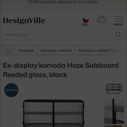
Sleva 5 % pro odběratele
newsletteru
30 dní na vrácení zboží
Košík
0
CZK
MENU
0 Kč
Hledat
HLE
Nábytek
Komody a skříně
Komody a skříně Ferm Liv
Ex-display komoda Haze Sideboard
Reeded glass, black
NOVINKA