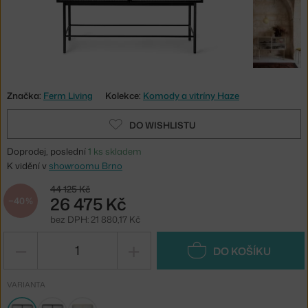
Značka:
Ferm Living
Kolekce:
Komody a vitríny Haze
DO WISHLISTU
Doprodej, poslední
1 ks skladem
K vidění v
showroomu Brno
44 125 Kč
26 475 Kč
−40 %
bez DPH: 21 880,17 Kč
−
+
DO KOŠÍKU
VARIANTA