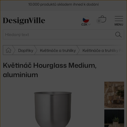
Sleva 5 % pro odběratele
newsletteru
Košík
30 dní na vrácení zboží
0
CZK
MENU
0 Kč
Hledat
HLE
Doplňky
Květináče a truhlíky
Květináče a truhlíky Fer
Květináč Hourglass Medium,
aluminium