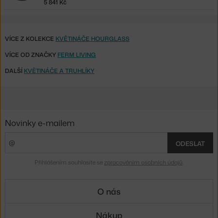
5 841 Kč
VÍCE Z KOLEKCE
KVĚTINÁČE HOURGLASS
VÍCE OD ZNAČKY
FERM LIVING
DALŠÍ
KVĚTINÁČE A TRUHLÍKY
Novinky e-mailem
ODESLAT
Přihlášením souhlasíte se
zpracováním osobních údajů
.
O nás
Nákup