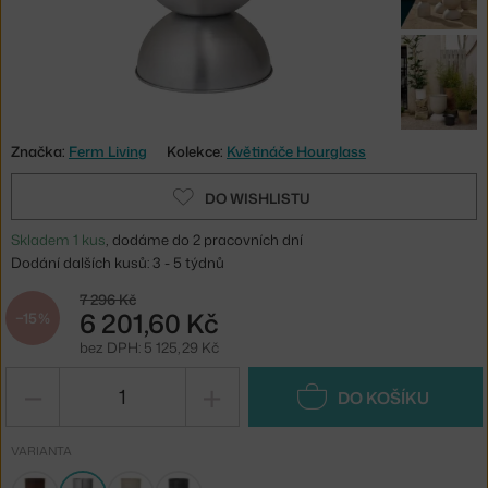
Značka:
Ferm Living
Kolekce:
Květináče Hourglass
DO WISHLISTU
Skladem 1 kus
, dodáme do 2 pracovních dní
Dodání dalších kusů: 3 - 5 týdnů
7 296 Kč
6 201,60 Kč
−15 %
bez DPH: 5 125,29 Kč
−
+
DO KOŠÍKU
VARIANTA