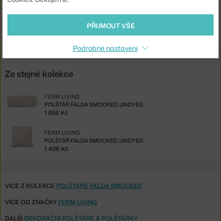
Ste zo Slovenska? Prejdite na
Vankúš Falda Smocked, undyed
Shopping from the EU? Switch to
Falda Smocked Cushion,
PŘIJMOUT VŠE
undyed
Podrobné nastavení
Ze stejné kolekce
FERM LIVING
POLŠTÁŘ FALDA SMOCKED, UNDYED
1 856 Kč
FERM LIVING
POLŠTÁŘ FALDA SMOCKED, UNDYED
1 406 Kč
VÍCE Z KOLEKCE
POLŠTÁŘE FALDA SMOCKED
VÍCE OD ZNAČKY
FERM LIVING
DALŠÍ
DEKORAČNÍ POLŠTÁŘE A POLŠTÁŘKY