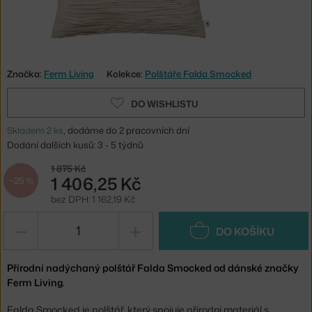
Značka:
Ferm Living
Kolekce:
Polštáře Falda Smocked
DO WISHLISTU
Skladem 2 ks
, dodáme do 2 pracovních dní
Dodání dalších kusů: 3 - 5 týdnů
1 875 Kč
1 406,25 Kč
−25 %
bez DPH: 1 162,19 Kč
−
+
DO KOŠÍKU
Přírodní nadýchaný polštář Falda Smocked od dánské značky
Ferm Living.
Falda Smocked je polštář, který spojuje přírodní materiál s