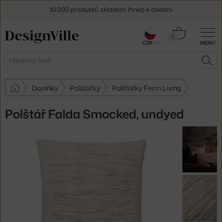
10.000 produktů skladem ihned k dodání
Sleva 5 % pro odběratele
newsletteru
Košík
0
CZK
MENU
0 Kč
30 dní na vrácení zboží
Hledat
HLE
Doplňky
Polštářky
Polštářky Ferm Living
Polštář Falda Smocked, undyed