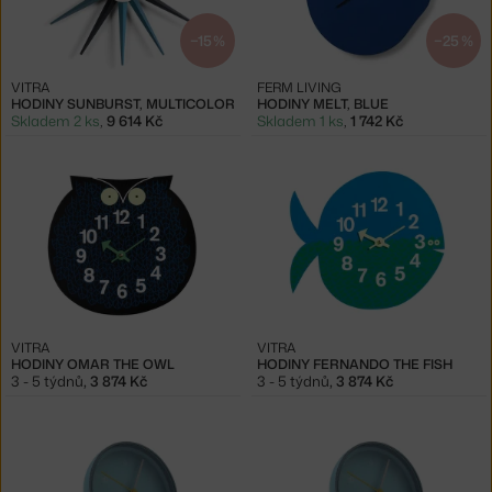
−15 %
−25 %
VITRA
FERM LIVING
HODINY SUNBURST, MULTICOLOR
HODINY MELT, BLUE
Skladem 2 ks
,
9 614 Kč
Skladem 1 ks
,
1 742 Kč
VITRA
VITRA
HODINY OMAR THE OWL
HODINY FERNANDO THE FISH
3 - 5 týdnů
,
3 874 Kč
3 - 5 týdnů
,
3 874 Kč