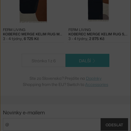
FERM LIVING
FERM LIVING
KOBEREC MERGE KELIM RUG M, DARK BLUE
KOBEREC MERGE KELIM RUG S, DARK BLUE
3 - 4 týdny
,
6 725 Kč
3 - 4 týdny
,
2 875 Kč
Stránka 1 z 6
DALŠÍ
Ste zo Slovenska? Prejdite na
Doplnky
Shopping from the EU? Switch to
Accessories
Novinky e-mailem
ODESLAT