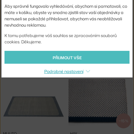
3 - 4 týdny
,
19 491 Kč
3 - 4 týdny
,
31 412 Kč
Aby správně fungovalo vyhledávání, abychom si pamatovali, co
máte v košíku, abyste vy snadno zjistili stav vaší objednávky a
nemuseli se pokaždé přihlašovat, abychom vás neobtěžovali
nevhodnou reklamou.
K tomu potřebujeme váš souhlas se zpracováním souborů
cookies. Děkujeme.
PŘIJMOUT VŠE
NORMANN COPENHAGEN
NORMANN COPENHAGEN
OONA 140X140, BLUE
OONA 175X240, BLUE
Podrobné nastavení
3 - 5 týdnů
,
9 375 Kč
3 - 5 týdnů
,
19 250 Kč
−15 %
MUUTO
HAY