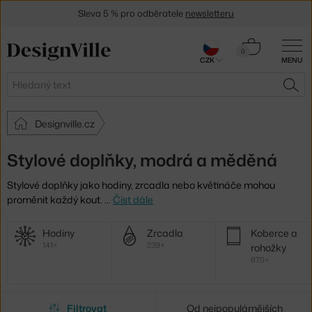
Sleva 5 % pro odběratele
newsletteru
30 dní na vrácení zboží
Košík
0
CZK
MENU
0 Kč
Hledat
HLE
Designville.cz
Stylové doplňky, modrá a měděná
Stylové doplňky jako hodiny, zrcadla nebo květináče mohou
proměnit každý kout.
…
Číst dále
Další
Hodiny
Zrcadla
Koberce a
kategorie
141×
239×
rohožky
670×
Filtrovat
Od nejpopulárnějších