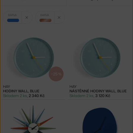
Vybrané
Zrušit filtr
Zrušit filtr
BARVA
BARVA
filtry:
modrá
měděná
−25 %
HAY
HAY
HODINY WALL, BLUE
NÁSTĚNNÉ HODINY WALL, BLUE
Skladem 2 ks
,
2 340 Kč
Skladem 2 ks
,
3 120 Kč