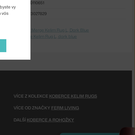
FER-100110651
byste vy
m vás
5704723027829
dite na
Koberec Merge Kelim Rug L, Dark Blue
 Switch to
Merge Kelim Rug L, dark blue
VÍCE Z KOLEKCE
KOBERCE KELIM RUGS
VÍCE OD ZNAČKY
FERM LIVING
DALŠÍ
KOBERCE A ROHOŽKY