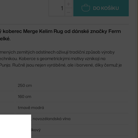
+
DO KOŠÍKU
−
ý koberec Merge Kelim Rug od dánské značky Ferm
elké.
mených zemitých odstínech oživují tradiční způsob výroby
echnikou. Koberce s geometrickými motivy vznikají na
Punja.
Ručně jsou nejen vyráběné, ale i barvené, díky čemuž je
250 cm
160 cm
tmavě modrá
bavlna, novozélandská vlna
obdélníkový