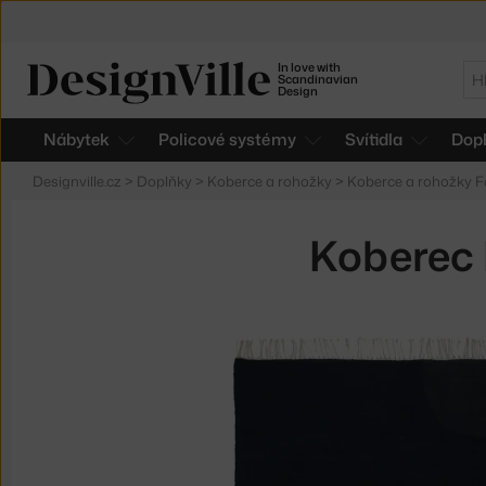
In love with
Hl
Scandinavian
Design
Nábytek
Policové systémy
Svítidla
Dop
Designville.cz
>
Doplňky
>
Koberce a rohožky
>
Koberce a rohožky F
Koberec 