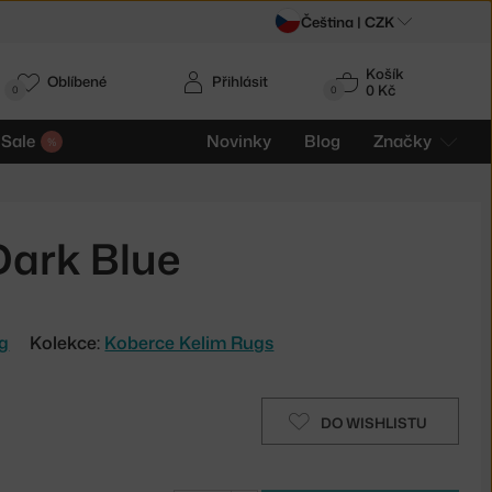
Čeština |
CZK
Košík
Oblíbené
Přihlásit
0 Kč
0
0
Sale
Novinky
Blog
Značky
Dark Blue
ng
Kolekce:
Koberce Kelim Rugs
DO WISHLISTU