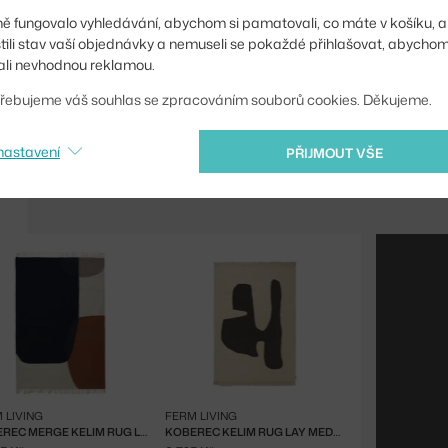
Kód produktu
ě fungovalo vyhledávání, abychom si pamatovali, co máte v košíku, a
stili stav vaší objednávky a nemuseli se pokaždé přihlašovat, abycho
EAN
li nevhodnou reklamou.
řebujeme váš souhlas se zpracováním souborů cookies. Děkujeme.
Ste zo Slovenska? Prej
Shopping from the EU?
nastavení
PŘIJMOUT VŠE
 LIVING
FERM LIVING
KOBEREC MERGE KELIM RUG L, DARK BLUE
KOBEREC KELIM RUG LAY MEDIUM