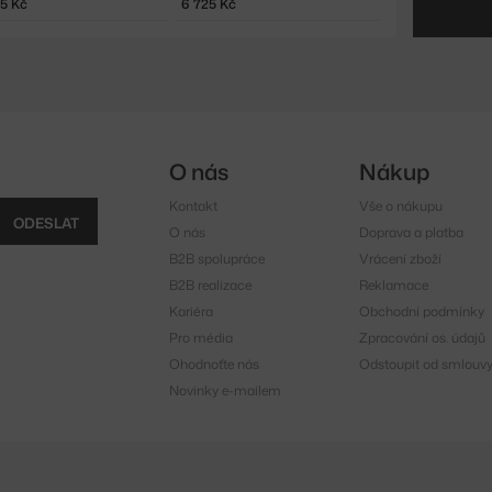
25 Kč
6 725 Kč
O nás
Nákup
Kontakt
Vše o nákupu
ODESLAT
O nás
Doprava a platba
B2B spolupráce
Vrácení zboží
B2B realizace
Reklamace
Kariéra
Obchodní podmínky
Pro média
Zpracování os. údajů
Ohodnoťte nás
Odstoupit od smlouv
Novinky e-mailem