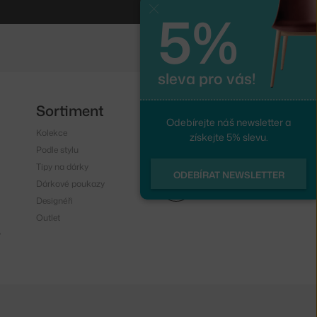
5%
Zavřít
sleva pro vás!
Sortiment
Sledujte nás
Odebírejte náš newsletter a
Kolekce
Instagram
získejte 5% slevu.
Podle stylu
Facebook
Tipy na dárky
ODEBÍRAT NEWSLETTER
Dárkové poukazy
Designéři
Outlet
y