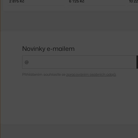
2 875 Kč
6 725 Kč
10 2
Novinky e-mailem
Přihlášením souhlasíte se
zpracováním osobních údajů
.