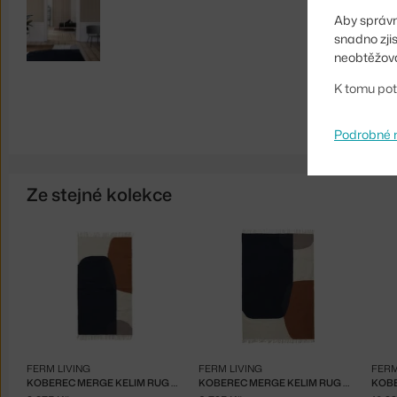
Aby správn
snadno zji
neobtěžova
K tomu pot
Podrobné 
Ze stejné kolekce
FERM LIVING
FERM LIVING
FERM
KOBEREC MERGE KELIM RUG S, DARK BLUE
KOBEREC MERGE KELIM RUG M, DARK BLUE