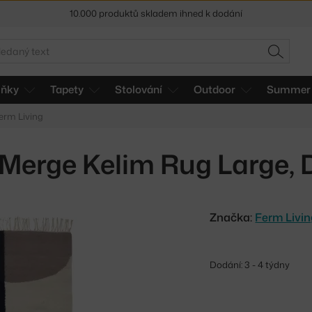
Sleva 5 % pro odběratele
newsletteru
edat
30 dní na vrácení zboží
HLEDAT
lňky
Tapety
Stolování
Outdoor
Summer 
erm Living
Merge Kelim Rug Large, 
Značka:
Ferm Livi
Dodání: 3 - 4 týdny