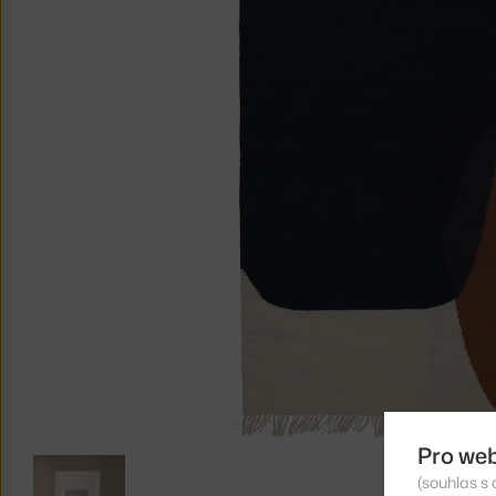
Pro we
(souhlas s 