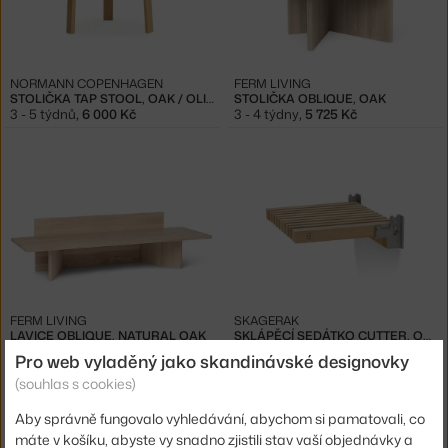
NORMANN COPENHAGEN
FERM LIVING
STOLIČKA TAP STOOL, OAK / OLIVE
STOLIČKA OBLIQUE, OAK
3 - 5 týdnů
,
6 000 Kč
3 - 4 týdny
,
5 725 Kč
FERM LIVING
SKAGERAK
LAVICE OBLIQUE, NATURAL OAK
SKLÁPĚCÍ SEDÁTKO CUTTER, OAK
3 - 4 týdny
,
16 975 Kč
4 - 6 týdnů
,
9 334 Kč
Pro web vyladěný jako skandinávské designovky
(souhlas s cookies)
Aby správně fungovalo vyhledávání, abychom si pamatovali, co
máte v košíku, abyste vy snadno zjistili stav vaší objednávky a