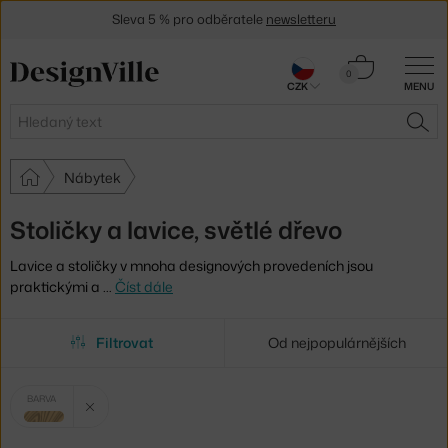
Sleva 5 % pro odběratele
newsletteru
30 dní na vrácení zboží
Košík
0
CZK
MENU
0 Kč
Hledat
HLE
Nábytek
Stoličky a lavice, světlé dřevo
Lavice a stoličky v mnoha designových provedeních jsou
praktickými a
…
Číst dále
Filtrovat
Od nejpopulárnějších
Vybrané
Zrušit filtr
BARVA
filtry:
světlé dřevo