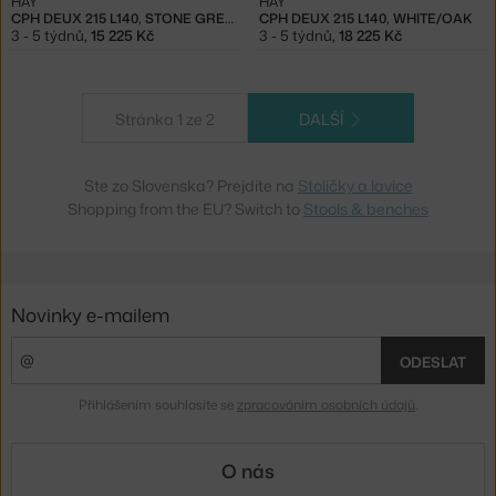
HAY
HAY
CPH DEUX 215 L140, STONE GREY/BEECH
CPH DEUX 215 L140, WHITE/OAK
3 - 5 týdnů
,
15 225 Kč
3 - 5 týdnů
,
18 225 Kč
Stránka 1 ze 2
DALŠÍ
Ste zo Slovenska? Prejdite na
Stoličky a lavice
Shopping from the EU? Switch to
Stools & benches
Novinky e-mailem
ODESLAT
Přihlášením souhlasíte se
zpracováním osobních údajů
.
O nás