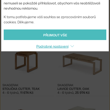
nemuseli se pokaždé přihlašovat, abychom vás neobtěžovali
nevhodnou reklamou.
K tomu potřebujeme váš souhlas se zpracováním souborů
cookies. Děkujeme.
SKAGERAK
SKAGERAK
SKLÁPĚCÍ SEDÁTKO CUTTER, TEAK
STOLIČKA CUTTER, OAK
4 - 6 týdnů
,
9 334 Kč
4 - 6 týdnů
,
11 674 Kč
PŘIJMOUT VŠE
Podrobné nastavení
SKAGERAK
SKAGERAK
STOLIČKA CUTTER, TEAK
LAVICE CUTTER, OAK
4 - 6 týdnů
,
11 674 Kč
4 - 6 týdnů
,
25 974 Kč