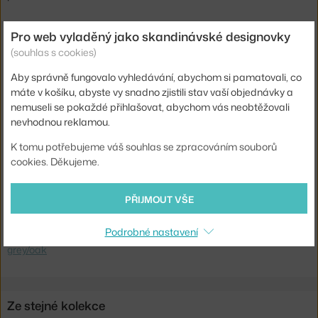
Výška:
45 cm
Pro web vyladěný jako skandinávské designovky
Délka:
140 cm
(souhlas s cookies)
Šířka:
35 cm
Aby správně fungovalo vyhledávání, abychom si pamatovali, co
máte v košíku, abyste vy snadno zjistili stav vaší objednávky a
Barva:
světlé dřevo, tmavě šedá
nemuseli se pokaždé přihlašovat, abychom vás neobtěžovali
Materiál:
lakovaná MDF, dubové dřevo, laminát
nevhodnou reklamou.
Sedák:
dřevo
K tomu potřebujeme váš souhlas se zpracováním souborů
cookies. Děkujeme.
Podnož:
dřevo
Kód produktu
HAY-AE848-A325-AR36
PŘIJMOUT VŠE
Ste zo Slovenska? Prejdite na
CPH Deux 215 L140, stone grey/oak
Podrobné nastavení
Shopping from the EU? Switch to
CPH Deux 215 L140, stone
grey/oak
Ze stejné kolekce