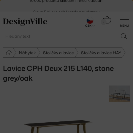
Sleva 5 % pro odběratele
newsletteru
30 dní na vrácení zboží
Košík
0
CZK
MENU
0 Kč
Hledat
HLE
Nábytek
Stoličky a lavice
Stoličky a lavice HAY
Lavice CPH Deux 215 L140, stone
grey/oak