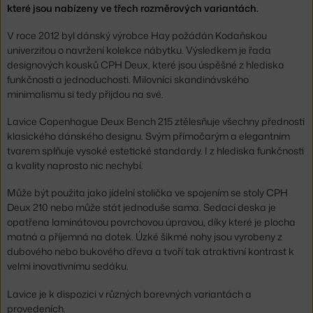
které jsou nabízeny ve třech rozměrových variantách.
V roce 2012 byl dánský výrobce Hay požádán Kodaňskou
univerzitou o navržení kolekce nábytku. Výsledkem je řada
designových kousků CPH Deux, které jsou úspěšné z hlediska
funkčnosti a jednoduchosti. Milovníci skandinávského
minimalismu si tedy přijdou na své.
Lavice Copenhague Deux Bench 215 ztělesňuje všechny přednosti
klasického dánského designu. Svým přímočarým a elegantním
tvarem splňuje vysoké estetické standardy. I z hlediska funkčnosti
a kvality naprosto nic nechybí.
Může být použita jako jídelní stolička ve spojením se stoly CPH
Deux 210 nebo může stát jednoduše sama. Sedací deska je
opatřena laminátovou povrchovou úpravou, díky které je plocha
matná a příjemná na dotek. Úzké šikmé nohy jsou vyrobeny z
dubového nebo bukového dřeva a tvoří tak atraktivní kontrast k
velmi inovativnímu sedáku.
Lavice je k dispozici v různých barevných variantách a
provedeních.