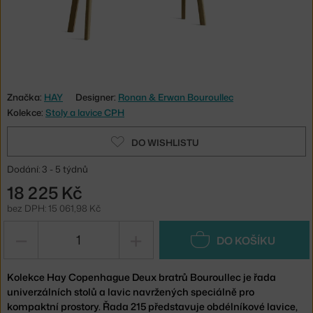
Značka:
HAY
Designer:
Ronan & Erwan Bouroullec
Kolekce:
Stoly a lavice CPH
DO WISHLISTU
Dodání: 3 - 5 týdnů
18 225 Kč
bez DPH: 15 061,98 Kč
−
+
DO KOŠÍKU
Kolekce Hay Copenhague Deux bratrů Bouroullec je řada
univerzálních stolů a lavic navržených speciálně pro
kompaktní prostory. Řada 215 představuje obdélníkové lavice,