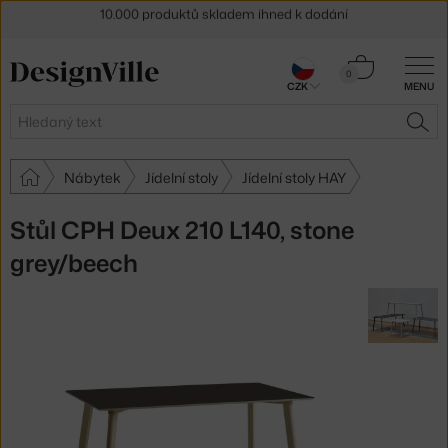
Sleva 5 % pro odběratele
newsletteru
30 dní na vrácení zboží
Košík
0
CZK
MENU
0 Kč
Hledat
HLE
Nábytek
Jídelní stoly
Jídelní stoly HAY
Stůl CPH Deux 210 L140, stone
grey/beech