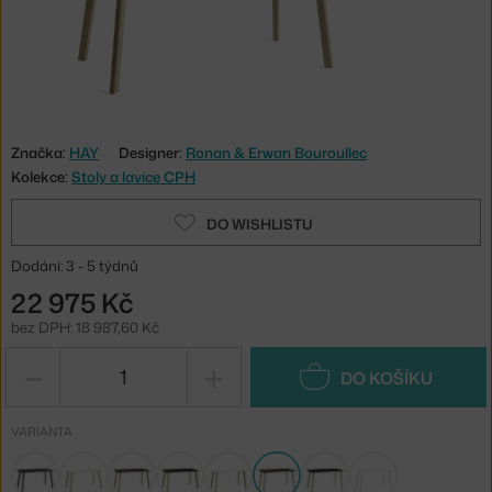
Značka:
HAY
Designer:
Ronan & Erwan Bouroullec
Kolekce:
Stoly a lavice CPH
DO WISHLISTU
Dodání: 3 - 5 týdnů
22 975 Kč
bez DPH: 18 987,60 Kč
−
+
DO KOŠÍKU
VARIANTA