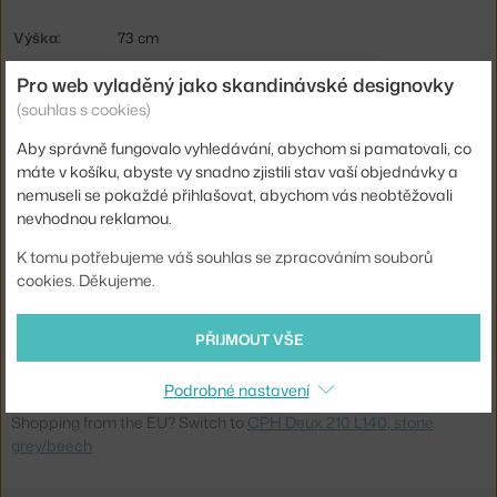
Výška:
73 cm
Délka:
140 cm
Pro web vyladěný jako skandinávské designovky
(souhlas s cookies)
Šířka:
75 cm
Barva:
světlé dřevo, tmavě šedá
Aby správně fungovalo vyhledávání, abychom si pamatovali, co
máte v košíku, abyste vy snadno zjistili stav vaší objednávky a
Materiál:
lakovaná MDF, bukové dřevo, laminát
nemuseli se pokaždé přihlašovat, abychom vás neobtěžovali
Podnož:
dřevo
nevhodnou reklamou.
Tvar stolu:
obdélník
K tomu potřebujeme váš souhlas se zpracováním souborů
cookies. Děkujeme.
Deska stolu:
laminát / linoleum
Kód produktu
HAY-AE844-A322-AR36
PŘIJMOUT VŠE
Ste zo Slovenska? Prejdite na
CPH Deux 210 L140, stone
Podrobné nastavení
grey/beech
Shopping from the EU? Switch to
CPH Deux 210 L140, stone
grey/beech