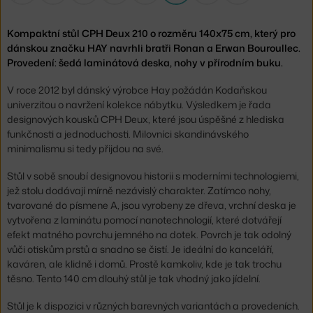
Kompaktní stůl CPH Deux 210 o rozměru 140x75 cm, který pro
dánskou značku HAY navrhli bratři Ronan a Erwan Bouroullec.
Provedení: šedá laminátová deska, nohy v přírodním buku.
V roce 2012 byl dánský výrobce Hay požádán Kodaňskou
univerzitou o navržení kolekce nábytku. Výsledkem je řada
designových kousků CPH Deux, které jsou úspěšné z hlediska
funkčnosti a jednoduchosti. Milovníci skandinávského
minimalismu si tedy přijdou na své.
Stůl v sobě snoubí designovou historii s moderními technologiemi,
jež stolu dodávají mírně nezávislý charakter. Zatímco nohy,
tvarované do písmene A, jsou vyrobeny ze dřeva, vrchní deska je
vytvořena z laminátu pomocí nanotechnologií, které dotvářejí
efekt matného povrchu jemného na dotek. Povrch je tak odolný
vůči otiskům prstů a snadno se čistí. Je ideální do kanceláří,
kaváren, ale klidně i domů. Prostě kamkoliv, kde je tak trochu
těsno. Tento 140 cm dlouhý stůl je tak vhodný jako jídelní.
Stůl je k dispozici v různých barevných variantách a provedeních.