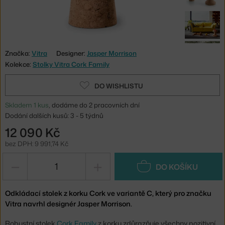
Značka:
Vitra
Designer:
Jasper Morrison
Kolekce:
Stolky Vitra Cork Family
DO WISHLISTU
Skladem 1 kus
, dodáme do 2 pracovních dní
Dodání dalších kusů: 3 - 5 týdnů
12 090 Kč
bez DPH: 9 991,74 Kč
−
+
DO KOŠÍKU
Odkládací stolek z korku Cork ve variantě C, který pro značku
Vitra navrhl designér Jasper Morrison.
Robustní stolek
Cork Family
z korku zdůrazňuje všechny pozitivní