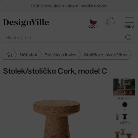
10.000 produktů skladem ihned k dodání
Sleva 5 % pro odběratele
newsletteru
Košík
0
CZK
MENU
0 Kč
30 dní na vrácení zboží
Hledat
HLE
Nábytek
Stoličky a lavice
Stoličky a lavice Vitra
Stolek/stolička Cork, model C