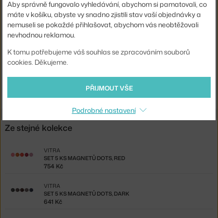
Aby správně fungovalo vyhledávání, abychom si pamatovali, co
Materiál:
dřevo
máte v košíku, abyste vy snadno zjistili stav vaší objednávky a
nemuseli se pokaždé přihlašovat, abychom vás neobtěžovali
Typ věšáku:
nástěnný
nevhodnou reklamou.
Kód produktu
VIT-20116403
K tomu potřebujeme váš souhlas se zpracováním souborů
EAN
4055737999024
cookies. Děkujeme.
Ste zo Slovenska? Prejdite na
Vešiak Coat Dots, White
PŘIJMOUT VŠE
Shopping from the EU? Switch to
Coat Dots, white
Podrobné nastavení
Ze stejné kolekce
VITRA
SET 5 KS MAGNETŮ DOTS, RED
754 Kč
VITRA
SET 5 KS MAGNETŮ DOTS, DARK
641 Kč