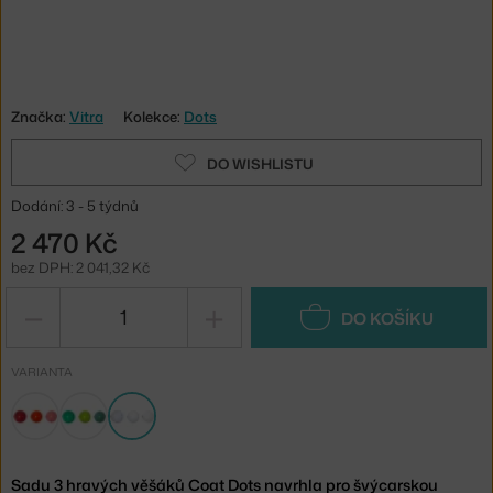
Značka:
Vitra
Kolekce:
Dots
DO WISHLISTU
Dodání: 3 - 5 týdnů
2 470 Kč
bez DPH: 2 041,32 Kč
−
+
DO KOŠÍKU
VARIANTA
Sadu 3 hravých věšáků Coat Dots navrhla pro švýcarskou