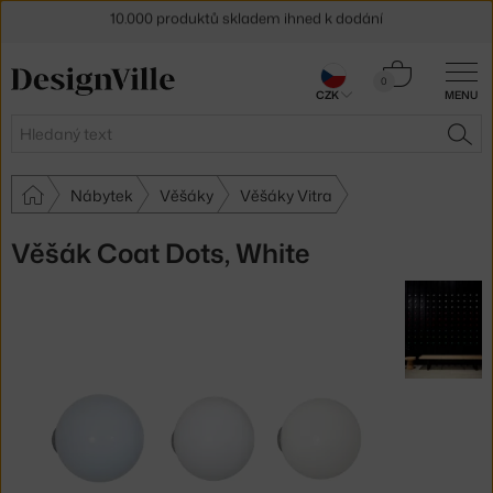
Sleva 5 % pro odběratele
newsletteru
Košík
0
30 dní na vrácení zboží
CZK
MENU
0 Kč
Hledat
HLE
Nábytek
Věšáky
Věšáky Vitra
Věšák Coat Dots, White