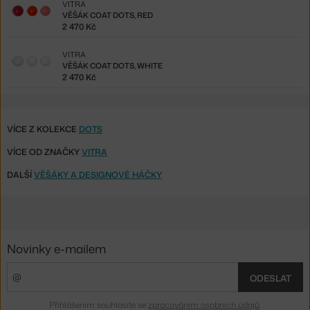
VITRA
VĚŠÁK COAT DOTS, RED
2 470 Kč
VITRA
VĚŠÁK COAT DOTS, WHITE
2 470 Kč
VÍCE Z KOLEKCE
DOTS
VÍCE OD ZNAČKY
VITRA
DALŠÍ
VĚŠÁKY A DESIGNOVÉ HÁČKY
Novinky e-mailem
ODESLAT
Přihlášením souhlasíte se
zpracováním osobních údajů
.