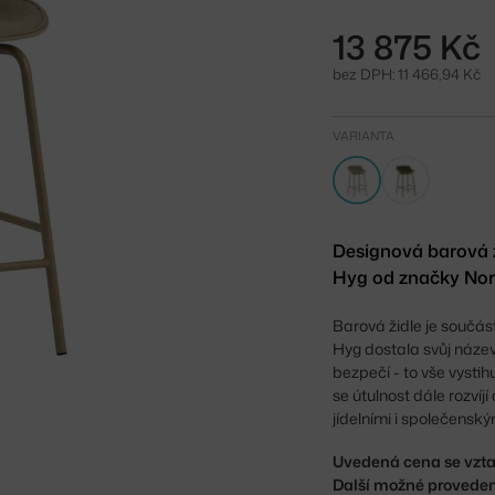
13 875 Kč
bez DPH: 11 466,94 Kč
VARIANTA
Designová barová ž
Hyg od značky No
Barová židle je součás
Hyg dostala svůj náze
bezpečí - to vše vysti
se útulnost dále rozvíj
jídelními i společensk
Uvedená cena se vzta
Další možné proveden