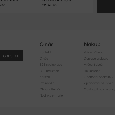
5 Kč
22 875 Kč
O nás
Nákup
Kontakt
Vše o nákupu
ODESLAT
O nás
Doprava a platba
B2B spolupráce
Vrácení zboží
B2B realizace
Reklamace
Kariéra
Obchodní podmínky
Pro média
Zpracování os. údajů
Ohodnoťte nás
Odstoupit od smlouv
Novinky e-mailem