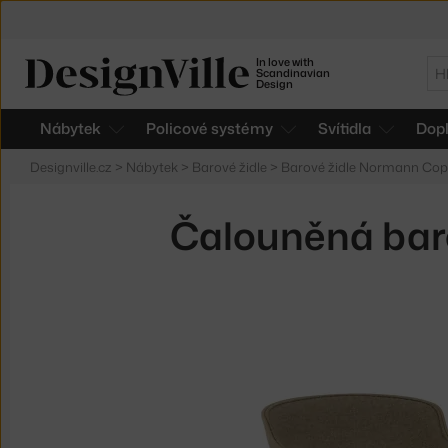
In love with
Hl
Scandinavian
Design
Nábytek
Policové systémy
Svítidla
Dop
Designville.cz
>
Nábytek
>
Barové židle
>
Barové židle Normann Co
Čalouněná baro