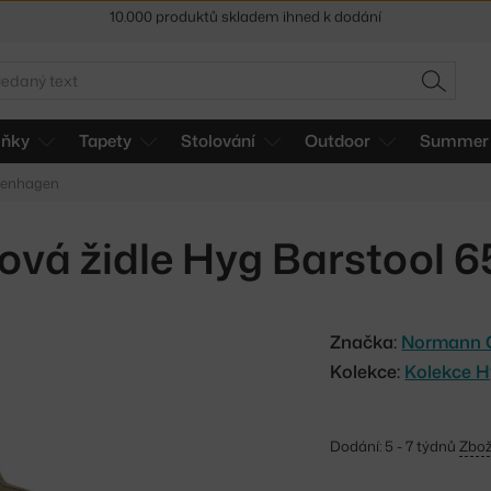
Sleva 5 % pro odběratele
newsletteru
30 dní na vrácení zboží
edat
HLEDAT
lňky
Tapety
Stolování
Outdoor
Summer 
penhagen
vá židle Hyg Barstool 6
Značka:
Normann 
Kolekce:
Kolekce 
Dodání: 5 - 7 týdnů
Zbož