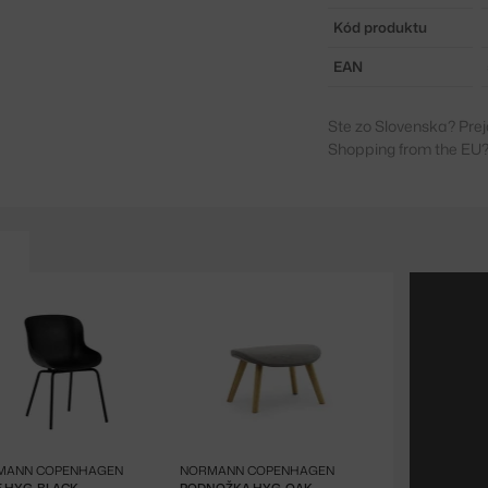
Kód produktu
EAN
Ste zo Slovenska? Prej
Shopping from the EU?
MANN COPENHAGEN
NORMANN COPENHAGEN
E HYG, BLACK
PODNOŽKA HYG, OAK