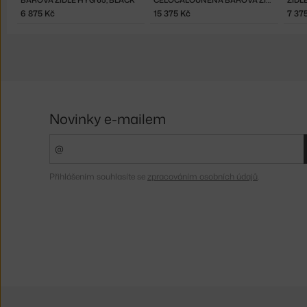
6 875 Kč
15 375 Kč
7 37
Novinky e-mailem
Přihlášením souhlasíte se
zpracováním osobních údajů
.