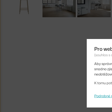
Pro we
(souhlas s 
Aby správn
snadno zji
neobtěžova
K tomu pot
Podrobné 