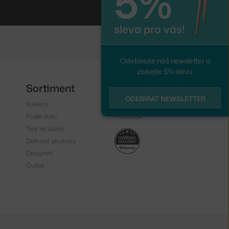
5%
sleva pro vás!
Odebírejte náš newsletter a
získejte 5% slevu.
Sortiment
Sledujte nás
ODEBÍRAT NEWSLETTER
Kolekce
Instagram
Podle stylu
Facebook
Tipy na dárky
Dárkové poukazy
Designéři
Outlet
y