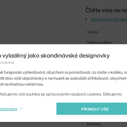
Čtěte více na n
Novinka od Norman
Výška:
Výška sedáku:
Hloubka:
b vyladěný jako skandinávské designovky
cookies)
Šířka:
ě fungovalo vyhledávání, abychom si pamatovali, co máte v košíku, a
Hmotnost:
stili stav vaší objednávky a nemuseli se pokaždé přihlašovat, abycho
Výška stoličky:
li nevhodnou reklamou.
Barva:
řebujeme váš souhlas se zpracováním souborů cookies. Děkujeme.
Materiál:
nastavení
PŘIJMOUT VŠE
Sedák:
Podnož: