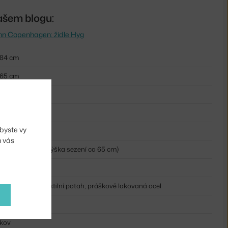
ašem blogu:
n Copenhagen: židle Hyg
84 cm
65 cm
47,5 cm
46,5 cm
byste vy
6 kg
m vás
nízká barovka (výška sezení ca 65 cm)
písková
polypropylen, textilní potah, práškově lakovaná ocel
čalouněný, plast
kov