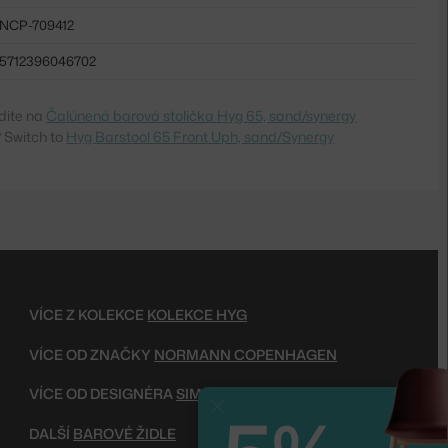
NCP-709412
5712396046702
dite na
Čalúnená barová stolička Hyg 65, sand/synergy
 Switch to
Hyg Barstool 65 Front Uph, sand/Synergy
VÍCE Z KOLEKCE
KOLEKCE HYG
VÍCE OD ZNAČKY
NORMANN COPENHAGEN
VÍCE OD DESIGNÉRA
SIMON LEGALD
Zavřít
DALŠÍ
BAROVÉ ŽIDLE