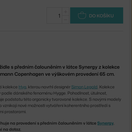
+
DO KOŠÍKU
−
idle s předním čalouněním v látce Synergy z kolekce
rmann Copenhagen ve výškovém provedení 65 cm.
tí kolekce
Hyg
, kterou navrhl designér
Simon Legald
. Kolekce
v podle dánského fenoménu Hygge. Pohodlnost, útulnost,
huje podstatu této organicky tvarované kolekce. S novými modely
í a vznikají nové možnosti vytváření koherentního prostředí s
ými prostorami.
huje na provedení s předním čalouněním v látce
Synergy
.
í na dotaz.