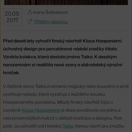
Ivana Šalbabová
20.09.
2017
Příběhy designu
Před deseti lety vytvořil finský návrhář Klaus Haapaniemi
úchvatný design pro porcelánové nádobí značky iittala.
Vznikla kolekce, která dostala jméno Taika. K desátým
narozeninám si nadělila nové vzory a sběratelský výroční
hrníček.
V češtině slovo Taika znamená magický nebo kouzelný a plně
vystihuje náladu, která vyzařuje z každého kousku
Haapaniemiho porcelánu. Mladý finský návrhář žijící v
Londýně
Klaus Haapaniemi
je dnes považován za jednu z
nejvýznamnějších hvězd v oblasti ilustrace a designu. Rok
poté, co uchvátil svět kolekcí
Taika
, kterou navrh pro značku