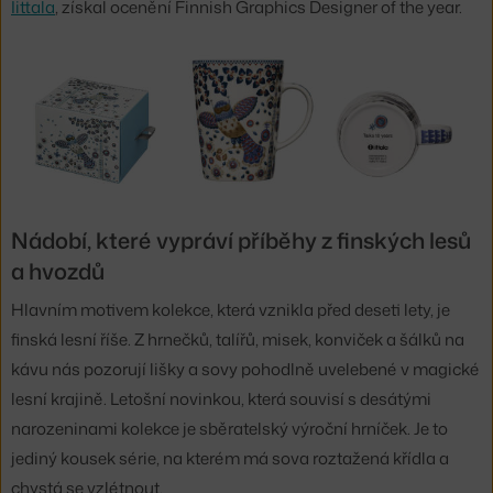
Iittala
, získal ocenění Finnish Graphics Designer of the year.
Nádobí, které vypráví příběhy z finských lesů
a hvozdů
Hlavním motivem kolekce, která vznikla před deseti lety, je
finská lesní říše. Z hrnečků, talířů, misek, konviček a šálků na
kávu nás pozorují lišky a sovy pohodlně uvelebené v magické
lesní krajině. Letošní novinkou, která souvisí s desátými
narozeninami kolekce je sběratelský výroční hrníček. Je to
jediný kousek série, na kterém má sova roztažená křídla a
chystá se vzlétnout.