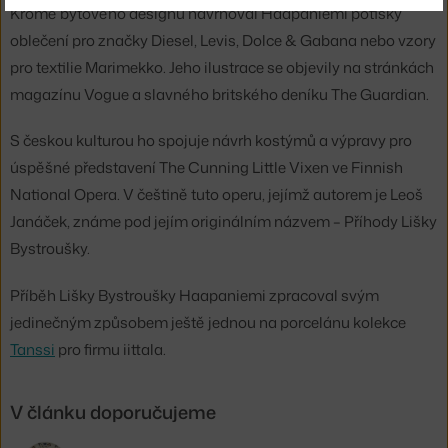
Kromě bytového designu navrhoval Haapaniemi potisky
oblečení pro značky Diesel, Levis, Dolce & Gabana nebo vzory
pro textilie Marimekko. Jeho ilustrace se objevily na stránkách
magazínu Vogue a slavného britského deníku The Guardian.
S českou kulturou ho spojuje návrh kostýmů a výpravy pro
úspěšné představení The Cunning Little Vixen ve Finnish
National Opera. V češtině tuto operu, jejímž autorem je Leoš
Janáček, známe pod jejím originálním názvem – Příhody Lišky
Bystroušky.
Příběh Lišky Bystroušky Haapaniemi zpracoval svým
jedinečným způsobem ještě jednou na porcelánu kolekce
Tanssi
pro firmu iittala.
V článku doporučujeme