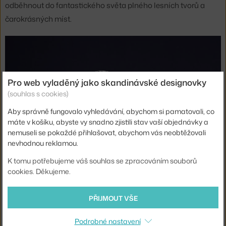
odběhnout do fantastického světa plného lesních tvorů a
čarokrásných míst.
Pro web vyladěný jako skandinávské designovky
(souhlas s cookies)
Aby správně fungovalo vyhledávání, abychom si pamatovali, co
máte v košíku, abyste vy snadno zjistili stav vaší objednávky a
nemuseli se pokaždé přihlašovat, abychom vás neobtěžovali
nevhodnou reklamou.
K tomu potřebujeme váš souhlas se zpracováním souborů
cookies. Děkujeme.
PŘIJMOUT VŠE
Otisk české kultury na finském talíři
Podrobné nastavení