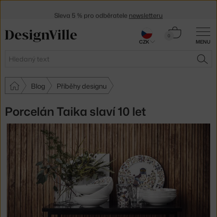
Sleva 5 % pro odběratele
newsletteru
30 dní na vrácení zboží
Košík
0
CZK
MENU
0 Kč
Hledat
HLE
Blog
Příběhy designu
Porcelán Taika slaví 10 let