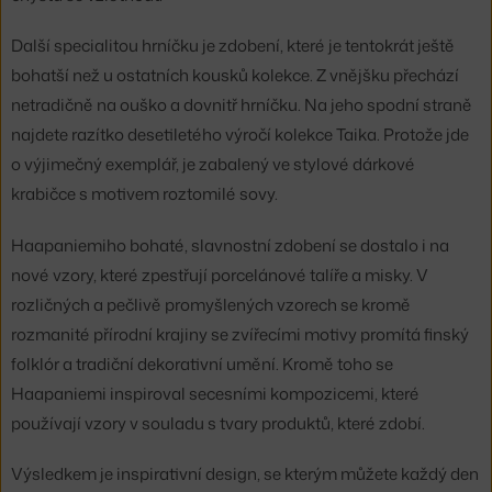
Další specialitou hrníčku je zdobení, které je tentokrát ještě
bohatší než u ostatních kousků kolekce. Z vnějšku přechází
netradičně na ouško a dovnitř hrníčku. Na jeho spodní straně
najdete razítko desetiletého výročí kolekce Taika. Protože jde
o výjimečný exemplář, je zabalený ve stylové dárkové
krabičce s motivem roztomilé sovy.
Haapaniemiho bohaté, slavnostní zdobení se dostalo i na
nové vzory, které zpestřují porcelánové talíře a misky. V
rozličných a pečlivě promyšlených vzorech se kromě
rozmanité přírodní krajiny se zvířecími motivy promítá finský
folklór a tradiční dekorativní umění. Kromě toho se
Haapaniemi inspiroval secesními kompozicemi, které
používají vzory v souladu s tvary produktů, které zdobí.
Výsledkem je inspirativní design, se kterým můžete každý den