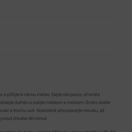
 a přilijte k němu mléko. Dejte ale pozor, ať směs
 přidejte šafrán a zalijte mlékem s máslem. Směs dobře
 cukr a trochu soli. Následně přisypávejte mouku, až
kynout zhruba 40 minut.