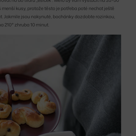
rovat ho do tvaru „esíček“. Mělo by vám vystačit na 35-50
menší kusy, protože těsto je potřeba poté nechat ještě
t. Jakmile jsou nakynuté, bochánky dozdobte rozinkou,
 na 210° zhruba 10 minut.