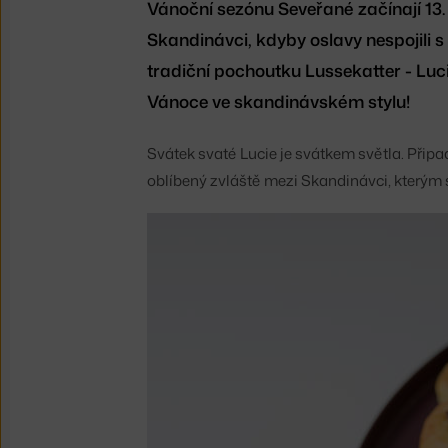
Vánoční sezónu Seveřané začínají 13. 
Skandinávci, kdyby oslavy nespojili s
tradiční pochoutku Lussekatter - Luci
Vánoce ve skandinávském stylu!
Svátek svaté Lucie je svátkem světla. Připa
oblíbený zvláště mezi Skandinávci, kterým