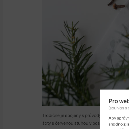
Pro we
(souhlas s 
Tradičně je spojený s průvody světla, které
Aby správn
šaty s červenou stuhou v pase a na hlavě s 
snadno zji