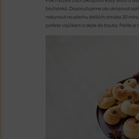
Pak můžete začít ukrajovat kusy těsta a tva
bochánků. Doporučujeme ale ukrajovat spíš 
nakynout na plechu dalších zhruba 30 minu
potřete vajíčkem a dejte do trouby. Pečte je