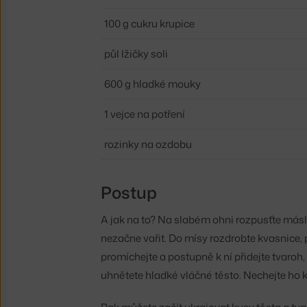
100 g cukru krupice
půl lžičky soli
600 g hladké mouky
1 vejce na potření
rozinky na ozdobu
Postup
A jak na to? Na slabém ohni rozpusťte máslo
nezačne vařit. Do mísy rozdrobte kvasnice,
promíchejte a postupně k ní přidejte tvaroh,
uhnětete hladké vláčné těsto. Nechejte ho 