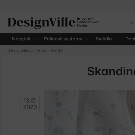
In love with
Hl
Scandinavian
Design
Nábytek
Policové systémy
Svítidla
Dop
Designville.cz
>
Blog
>
Svátky
Skandiná
13.12.
2020