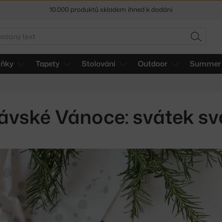
Sleva 5 % pro odběratele
newsletteru
30 dní na vrácení zboží
edat
HLEDAT
lňky
Tapety
Stolování
Outdoor
Summer 
vské Vánoce: svátek sv