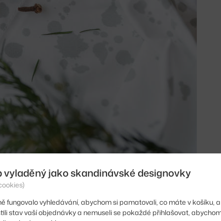
b vyladěný jako skandinávské designovky
cookies)
 vedou dívky
převlečené za svatou Lucii
. Na sobě mají bílé
ě fungovalo vyhledávání, abychom si pamatovali, co máte v košíku, a
věnec ze svíček. A právě světlo má symbolizovat i žlutá
stili stav vaší objednávky a nemuseli se pokaždé přihlašovat, abycho