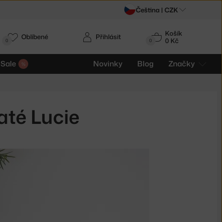
Čeština |
CZK
Košík
Oblíbené
Přihlásit
0 Kč
0
0
Sale
Novinky
Blog
Značky
até Lucie