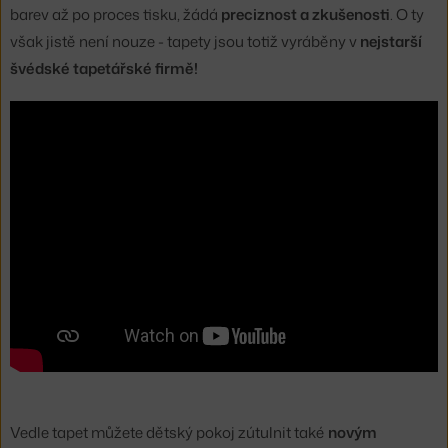
barev až po proces tisku, žádá
preciznost a zkušenosti
. O ty
však jistě není nouze - tapety jsou totiž vyráběny v
nejstarší
švédské tapetářské firmě!
Vedle tapet můžete dětský pokoj zútulnit také
novým