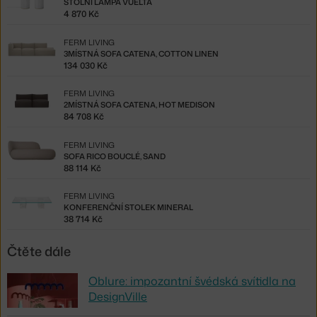
STOLNÍ LAMPA VUELTA
4 870 Kč
FERM LIVING
3MÍSTNÁ SOFA CATENA, COTTON LINEN
134 030 Kč
FERM LIVING
2MÍSTNÁ SOFA CATENA, HOT MEDISON
84 708 Kč
FERM LIVING
SOFA RICO BOUCLÉ, SAND
88 114 Kč
FERM LIVING
KONFERENČNÍ STOLEK MINERAL
38 714 Kč
Čtěte dále
Oblure: impozantní švédská svítidla na
DesignVille