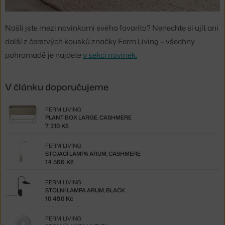
Našli jste mezi novinkami svého favorita? Nenechte si ujít ani
další z čerstvých kousků značky Ferm Living – všechny
pohromadě je najdete
v sekci novinek.
V článku doporučujeme
FERM LIVING
PLANT BOX LARGE, CASHMERE
7 310 Kč
FERM LIVING
STOJACÍ LAMPA ARUM, CASHMERE
14 566 Kč
FERM LIVING
STOLNÍ LAMPA ARUM, BLACK
10 490 Kč
FERM LIVING