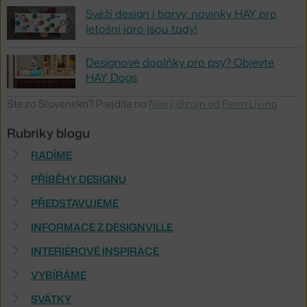
Svěží design i barvy: novinky HAY pro
letošní jaro jsou tady!
Designové doplňky pro psy? Objevte
HAY Dogs
Ste zo Slovenska? Prejdite na
Nový dizajn od Ferm Living
Rubriky blogu
RADÍME
PŘÍBĚHY DESIGNU
PŘEDSTAVUJEME
INFORMACE Z DESIGNVILLE
INTERIÉROVÉ INSPIRACE
VYBÍRÁME
SVÁTKY