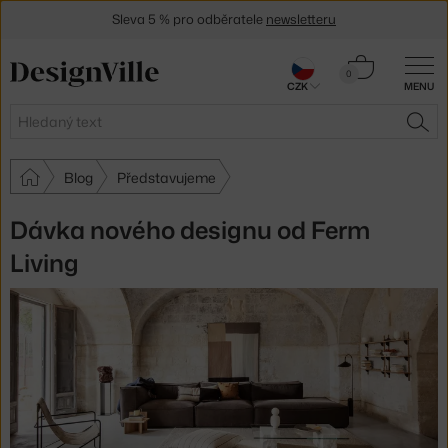
30 dní na vrácení zboží
Košík
0
CZK
MENU
0 Kč
Hledat
HLE
Blog
Představujeme
Dávka nového designu od Ferm
Living