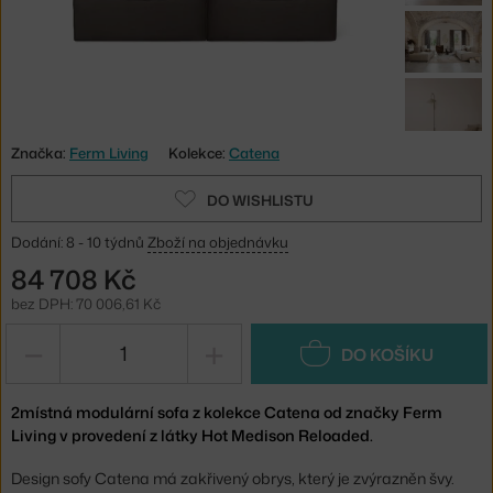
Značka:
Ferm Living
Kolekce:
Catena
DO WISHLISTU
Dodání: 8 - 10 týdnů
Zboží na objednávku
84 708 Kč
bez DPH: 70 006,61 Kč
−
+
DO KOŠÍKU
2místná modulární sofa z kolekce Catena od značky Ferm
Living v provedení z látky Hot Medison Reloaded.
Design sofy Catena má zakřivený obrys, který je zvýrazněn švy.