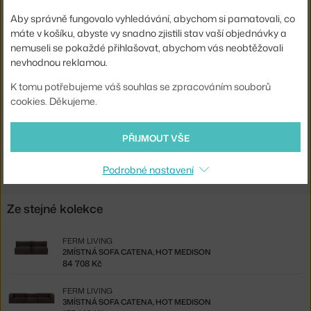
Hloubka:
108 cm
Aby správně fungovalo vyhledávání, abychom si pamatovali, co
Barva:
tmavě hnědá
máte v košíku, abyste vy snadno zjistili stav vaší objednávky a
Materiál:
textilní potah
nemuseli se pokaždé přihlašovat, abychom vás neobtěžovali
nevhodnou reklamou.
Typ pohovky:
2-místná, modulární
K tomu potřebujeme váš souhlas se zpracováním souborů
Kód produktu
FER-L100-L100
cookies. Děkujeme.
Ste zo Slovenska? Prejdite na
2miestna sofa Catena, Hot Medison
PŘIJMOUT VŠE
Shopping from the EU? Switch to
Catena 2-seater Sofa, Hot
Medison Reloaded
Podrobné nastavení
Ze stejné kolekce
FERM LIVING
2MÍSTNÁ SOFA CATENA, HOT MEDISON
84 708 Kč
FERM LIVING
3MÍSTNÁ SOFA CATENA, HOT MEDISON