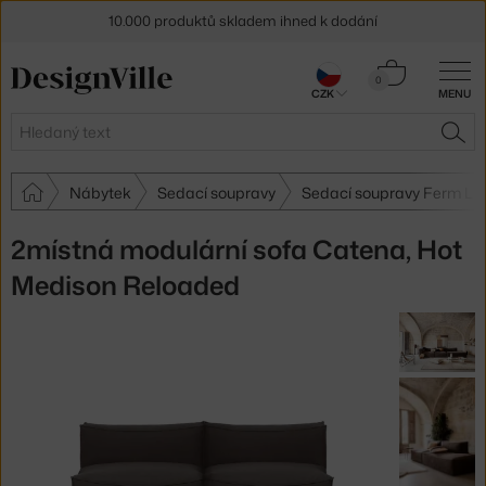
10.000 produktů skladem ihned k dodání
Sleva 5 % pro odběratele
newsletteru
Košík
0
CZK
MENU
0 Kč
30 dní na vrácení zboží
Hledat
HLE
Nábytek
Sedací soupravy
Sedací soupravy Ferm Liv
2místná modulární sofa Catena, Hot
Medison Reloaded