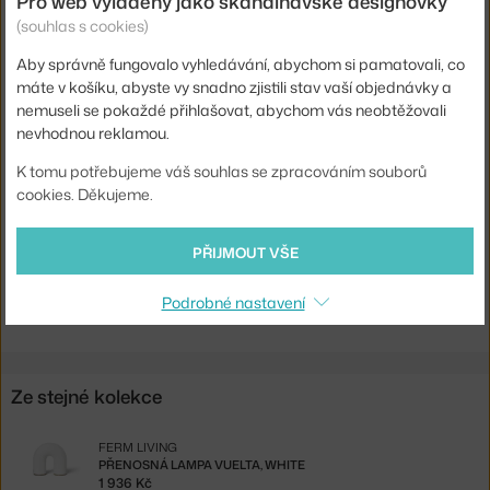
Pro web vyladěný jako skandinávské designovky
Stmívatelné:
ano
(souhlas s cookies)
Distribuce světla:
nepřímé světlo
Aby správně fungovalo vyhledávání, abychom si pamatovali, co
máte v košíku, abyste vy snadno zjistili stav vaší objednávky a
Zdroj součástí:
ano, vestavěný
nemuseli se pokaždé přihlašovat, abychom vás neobtěžovali
Barevná teplota:
2500 K
nevhodnou reklamou.
Max Watt (LED):
3 W
K tomu potřebujeme váš souhlas se zpracováním souborů
cookies. Děkujeme.
Kód produktu
FER-110061201
EAN
5704723255611
PŘIJMOUT VŠE
Ste zo Slovenska? Prejdite na
Stolná lampa Vuelta
Podrobné nastavení
Shopping from the EU? Switch to
Vuelta Table Lamp
Ze stejné kolekce
FERM LIVING
PŘENOSNÁ LAMPA VUELTA, WHITE
1 936 Kč