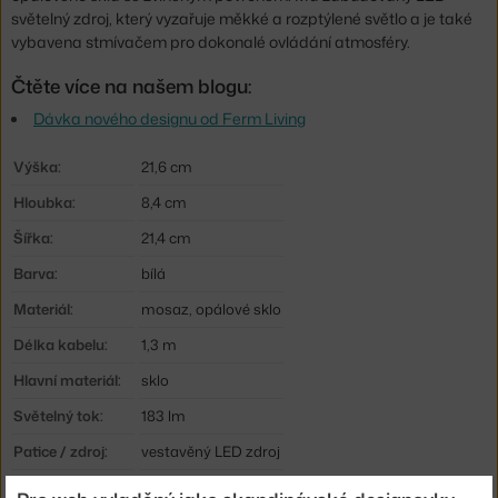
světelný zdroj, který vyzařuje měkké a rozptýlené světlo a je také
vybavena stmívačem pro dokonalé ovládání atmosféry.
Čtěte více na našem blogu:
Dávka nového designu od Ferm Living
Výška:
21,6 cm
Hloubka:
8,4 cm
Šířka:
21,4 cm
Barva:
bílá
Materiál:
mosaz, opálové sklo
Délka kabelu:
1,3 m
Hlavní materiál:
sklo
Světelný tok:
183 lm
Patice / zdroj:
vestavěný LED zdroj
Životnost:
30000 hod.