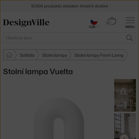
10.000 produktů skladem ihned k dodání
Sleva 5 % pro odběratele
newsletteru
Košík
0
CZK
MENU
0 Kč
30 dní na vrácení zboží
Hledat
HLE
Svítidla
Stolní lampy
Stolní lampy Ferm Living
Stolní lampa Vuelta