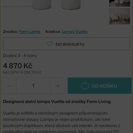
Značka:
Ferm Living
Kolekce:
Lampy Vuelta
DO WISHLISTU
Dodání: 3 - 4 týdny
4 870 Kč
bez DPH: 4 024,79 Kč
−
+
DO KOŠÍKU
Designová stolní lampa Vuelta od značky Ferm Living.
Vuelta je svítidlo s odvážným designem připomínajícím
starodávné sloupy. Lampa je nejen praktickým, ale také
poutavým doplňkem, který obohatí váš interiér. Je vyrobena z
opálového skla se zvlněným povrchem. Má zabudovaný LED