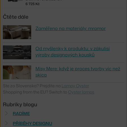
6 725 Kč
Čtěte dále
Zaměřeno na materiály: mramor
Od myšlenky k produktu: v zákulisí
výroby designových kousků
Mísy Mere: když je proces tvorby víc než
skica
Ste zo Slovenska? Prejdite na
Lampy Oyster
Shopping from the EU? Switch to
Oyster lamps
Rubriky blogu
RADÍME
PŘÍBĚHY DESIGNU