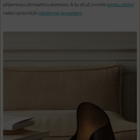
příjemnou atmosféru domova. A to ať už zvolíte
lampu stolní
nebo výraznější
nástěnné provedení
.