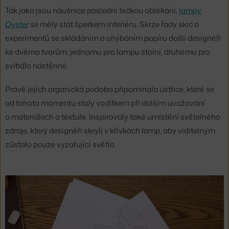
Tak jako jsou náušnice poslední tečkou oblékání,
lampy
Oyster
se měly stát šperkem interiéru. Skrze řady skic a
experimentů se skládáním a ohýbáním papíru došli designéři
ke dvěma tvarům, jednomu pro lampu stolní, druhému pro
svítidlo nástěnné.
Právě jejich organická podoba připomínala ústřice, které se
od tohoto momentu staly vodítkem při dalším uvažování
o materiálech a textuře. Inspirovaly také umístění světelného
zdroje, který designéři skryli v křivkách lamp, aby viditelným
zůstalo pouze vyzařující světlo.