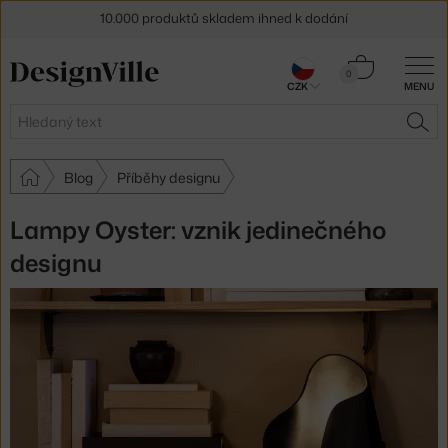
Sleva 5 % pro odběratele
newsletteru
30 dní na vrácení zboží
Košík
0
CZK
MENU
0 Kč
Hledat
HLE
Blog
Příběhy designu
Lampy Oyster: vznik jedinečného
designu