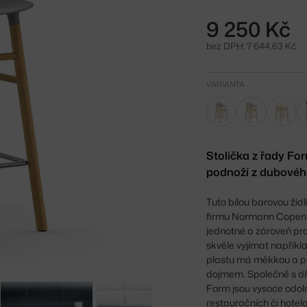
9 250 Kč
bez DPH: 7 644,63 Kč
VARIANTA
Stolička z řady F
podnoží z dubovéh
Tuto bílou barovou židl
firmu Normann Copenha
jednotné
a zároveň pra
skvěle vyjímat napříkl
plastu má měkkou a př
dojmem. Společně s dře
Form jsou vysoce odoln
restauračních či hotel