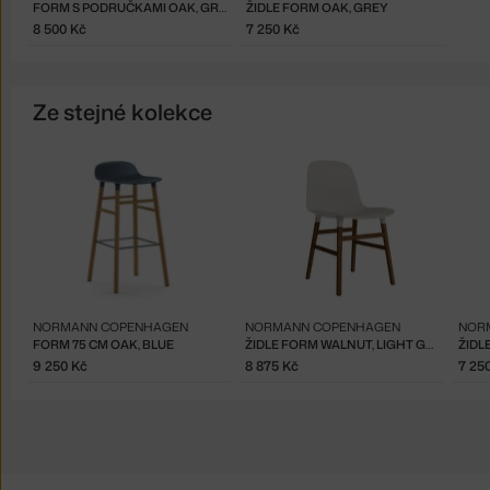
FORM S PODRUČKAMI OAK, GREY
ŽIDLE FORM OAK, GREY
8 500 Kč
7 250 Kč
Ze stejné kolekce
NORMANN COPENHAGEN
NORMANN COPENHAGEN
NOR
FORM 75 CM OAK, BLUE
ŽIDLE FORM WALNUT, LIGHT GREY
ŽIDL
9 250 Kč
8 875 Kč
7 25