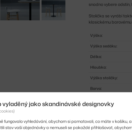
snadno vybere odstín, 
Stolička se vyrábí takt
klasickému barovému 
Výška:
Výška sedáku:
Délka:
Hloubka:
Výška stoličky:
Barva:
Materiál:
b vyladěný jako skandinávské designovky
Sedák:
cookies)
Podnož:
ě fungovalo vyhledávání, abychom si pamatovali, co máte v košíku, a
stili stav vaší objednávky a nemuseli se pokaždé přihlašovat, abycho
Typ: