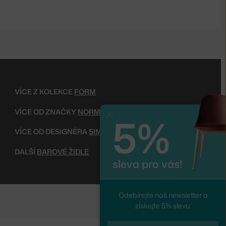
VÍCE Z KOLEKCE
FORM
VÍCE OD ZNAČKY
NORMANN COPENHAGEN
5%
Zavřít
VÍCE OD DESIGNÉRA
SIMON LEGALD
DALŠÍ
BAROVÉ ŽIDLE
sleva pro vás!
Odebírejte náš newsletter a
získejte 5% slevu.