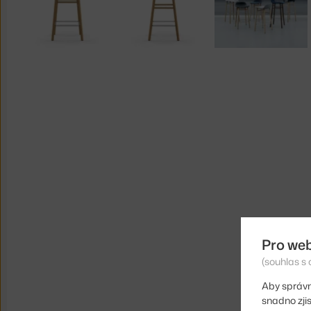
Pro we
(souhlas s 
Aby správn
snadno zji