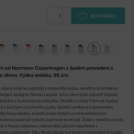
+
DO KOŠÍKU
−
orm od Normann Copenhagen v šedém provedení s
o dřeva. Výška sedáku: 65 cm.
i, která stojí na podnoži z masivního dubu, navrhl pro dánskou
gen designér Simon Legald. Jeho cílem bylo vytvořit
stylově
ktické a funkční kusy nábytku. Stoličky z řady Form se budou
ad v kuchyni u barového pultu.
Sedák vyrobený z lisovaného
íjemnou siluetu, působí proto čistým a minimalistickým
věnou podnoží vytváří zajímavý kontrast. Židle a stoličky z řady
é a hravě zvládnou i náročnější užívání například v
ových zařízeních.
Díky široké škále barevných provedení si každý