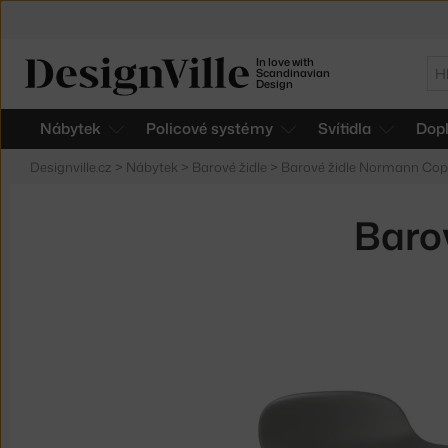
In love with
Hl
Scandinavian
Design
Nábytek
Policové systémy
Svítidla
Dop
Designville.cz
>
Nábytek
>
Barové židle
>
Barové židle Normann Co
Baro