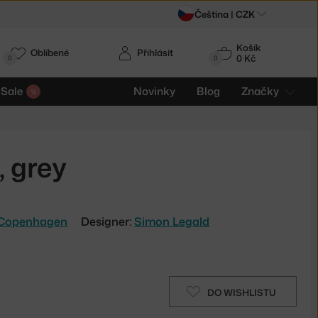
Čeština |
CZK
Košík
Oblíbené
Přihlásit
0 Kč
0
0
Sale
Novinky
Blog
Značky
 grey
Copenhagen
Designer:
Simon Legald
DO WISHLISTU