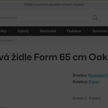
Sleva 5 % pro odběratele
newsletteru
30 dní na vrácení zboží
edat
HLEDAT
lňky
Tapety
Stolování
Outdoor
Summer 
penhagen
vá židle Form 65 cm Oak,
Značka:
Normann 
Kolekce:
Form
Dodání: 3 - 5 týdnů