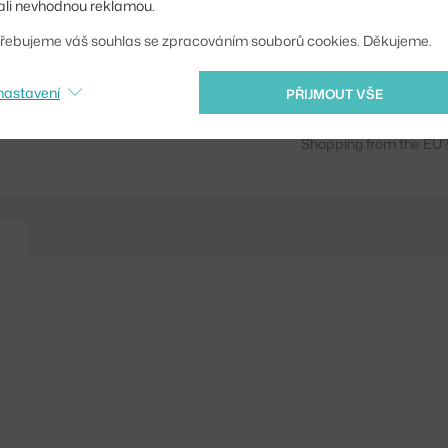
li nevhodnou reklamou.
Kód produktu
řebujeme váš souhlas se zpracováním souborů cookies. Děkujeme.
EAN
nastavení
PŘIJMOUT VŠE
Ste zo Slovenska? Prej
Shopping from the EU?