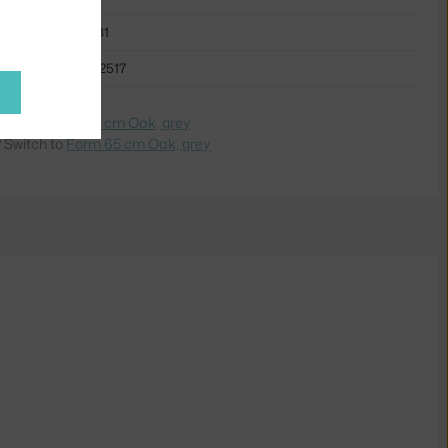
NCP-602781
5712396002517
dite na
Form 65 cm Oak, grey
 Switch to
Form 65 cm Oak, grey