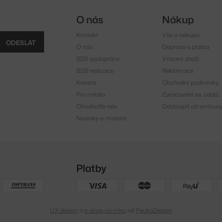
O nás
Nákup
Kontakt
Vše o nákupu
ODESLAT
O nás
Doprava a platba
B2B spolupráce
Vrácení zboží
B2B realizace
Reklamace
Kariéra
Obchodní podmínky
Pro média
Zpracování os. údajů
Ohodnoťte nás
Odstoupit od smlouv
Novinky e-mailem
Platby
UX design
a
e-shop na míru
od
PeckaDesign