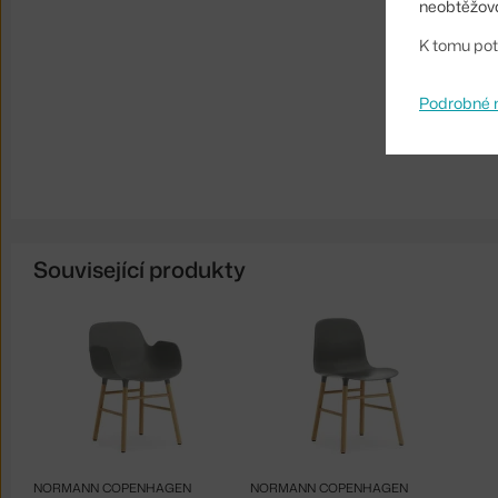
neobtěžova
K tomu pot
Podrobné 
Související produkty
NORMANN COPENHAGEN
NORMANN COPENHAGEN