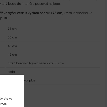
který bude do interiéru pasovat nejlépe.
éž
ve vyšší verzi s výškou sedáku 75 cm
, která je vhodná ke
pultu.
77 cm
65 cm
45 cm
45 cm
nízká barovka (výška sezení ca 65 cm)
šedá
dubové dřevo, plast
plast
dřevo
byste vy
m vás
Stolička