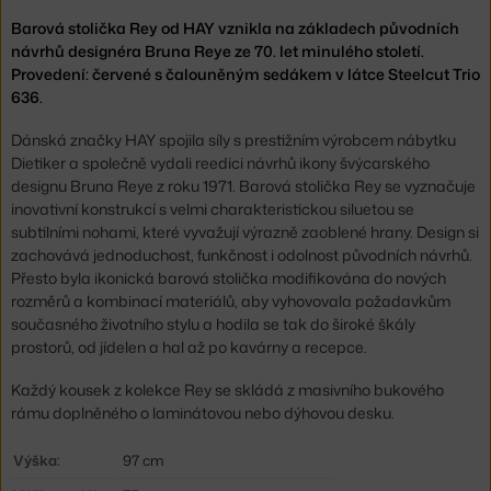
Barová stolička Rey od HAY vznikla na základech původních
návrhů designéra Bruna Reye ze 70. let minulého století.
Provedení: červené s čalouněným sedákem v látce Steelcut Trio
636.
Dánská značky HAY spojila síly s prestižním výrobcem nábytku
Dietiker a společně vydali reedici návrhů ikony švýcarského
designu Bruna Reye z roku 1971. Barová stolička Rey se vyznačuje
inovativní konstrukcí s velmi charakteristickou siluetou se
subtilními nohami, které vyvažují výrazně zaoblené hrany. Design si
zachovává jednoduchost, funkčnost i odolnost původních návrhů.
Přesto byla ikonická barová stolička modifikována do nových
rozměrů a kombinací materiálů, aby vyhovovala požadavkům
současného životního stylu a hodila se tak do široké škály
prostorů, od jídelen a hal až po kavárny a recepce.
Každý kousek z kolekce Rey se skládá z masivního bukového
rámu doplněného o laminátovou nebo dýhovou desku.
Výška:
97 cm