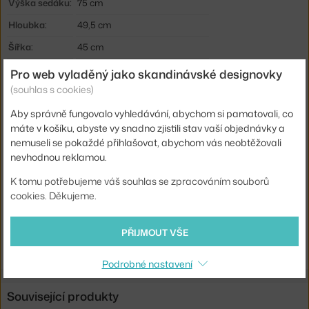
Výška sedáku:
75 cm
Hloubka:
49,5 cm
Šířka:
45 cm
Barva:
červená
Pro web vyladěný jako skandinávské designovky
(souhlas s cookies)
Materiál:
bukové dřevo, laminát
Aby správně fungovalo vyhledávání, abychom si pamatovali, co
Sedák:
čalouněný
máte v košíku, abyste vy snadno zjistili stav vaší objednávky a
Podnož:
dřevo
nemuseli se pokaždé přihlašovat, abychom vás neobtěžovali
nevhodnou reklamou.
Kód produktu
HAY-AB795-B596-AA08-01MD
EAN
5710441309949
K tomu potřebujeme váš souhlas se zpracováním souborů
cookies. Děkujeme.
Ste zo Slovenska? Prejdite na
Barovka Rey, red/Steelcut Trio 636
Shopping from the EU? Switch to
Rey Bar Stool, scarlet
PŘIJMOUT VŠE
red/Steelcut Trio 636
Podrobné nastavení
Související produkty