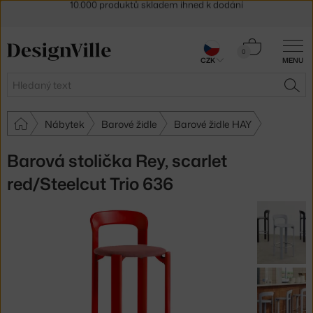
Sleva 5 % pro odběratele
newsletteru
30 dní na vrácení zboží
Košík
0
CZK
MENU
0 Kč
Hledat
HLE
Nábytek
Barové židle
Barové židle HAY
Barová stolička Rey, scarlet
red/Steelcut Trio 636