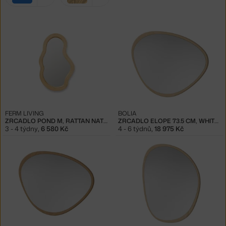
filtry:
modrá
světlé dřevo
FERM LIVING
BOLIA
ZRCADLO POND M, RATTAN NATURAL
ZRCADLO ELOPE 73.5 CM, WHITE PIGMENTED OILED OAK
3 - 4 týdny
,
6 580 Kč
4 - 6 týdnů
,
18 975 Kč