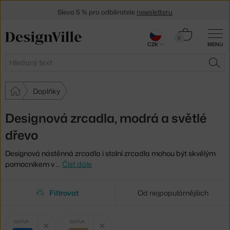
Sleva 5 % pro odběratele
newsletteru
30 dní na vrácení zboží
Košík
0
CZK
MENU
0 Kč
Hledat
HLE
Doplňky
Designová zrcadla, modrá a světlé
dřevo
Designová nástěnná zrcadla i stolní zrcadla mohou být skvělým
pomocníkem v
…
Číst dále
Filtrovat
Od nejpopulárnějších
Vybrané
Zrušit filtr
Zrušit filtr
BARVA
BARVA