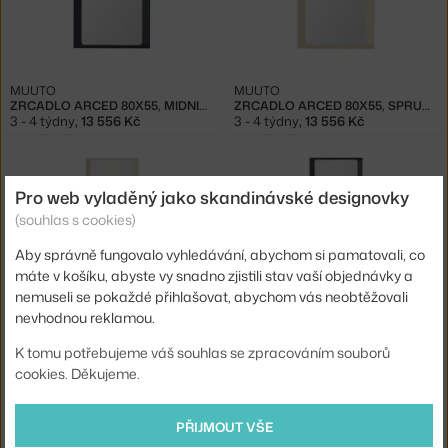
MUUTO
MUUTO
ZRCADLO ARCED 80X55, MIDNIGHT BLUE
ZRCADLO ARCED 80X55, SPRUCE
3 - 4 týdny
,
13 556 Kč
3 - 4 týdny
,
13 556 Kč
Pro web vyladěný jako skandinávské designovky
(souhlas s cookies)
Aby správně fungovalo vyhledávání, abychom si pamatovali, co
máte v košíku, abyste vy snadno zjistili stav vaší objednávky a
nemuseli se pokaždé přihlašovat, abychom vás neobtěžovali
nevhodnou reklamou.
MUUTO
MUUTO
ZRCADLO ARCED 170X61, SPRUCE
ZRCADLO ARCED 170X61, MIDNIGHT BLUE
K tomu potřebujeme váš souhlas se zpracováním souborů
3 - 4 týdny
,
23 616 Kč
3 - 4 týdny
,
23 616 Kč
cookies. Děkujeme.
PŘIJMOUT VŠE