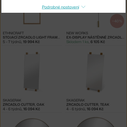
Podrobné nastavení
−40 %
ETHNICRAFT
NEW WORKS
STOJACÍ ZRCADLO LIGHT FRAME, OAK
EX-DISPLAY NÁSTĚNNÉ ZRCADLO RISE & SHINE, NATURAL OAK
5 - 7 týdnů
,
19 994 Kč
Skladem 1 ks
,
6 105 Kč
SKAGERAK
SKAGERAK
ZRCADLO CUTTER, OAK
ZRCADLO CUTTER, TEAK
4 - 6 týdnů
,
16 094 Kč
4 - 6 týdnů
,
16 094 Kč