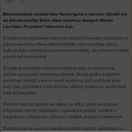
Minimalistické zrcadlo Vala Rectangular o rozměru 160x40 cm
od dánské značky Bolia, které navrhnul designér Martin
Lauritsen. Provedení: lakovaný dub.
Zrcadlo Vala kombinuje čisté linie, precizní řemeslné zpracování a
přirozenou krásu dřeva. Minimalistický výraz doplňuje rám z
dubové dýhy s jemně propracovanými detaily, díky kterým zrcadlo
působí velmi elegantně.
Zrcadlo je vyráběné s rámem z dubové dýhy a důrazem na
pečlivé zpracování materiálu i detailů. Skrytý závěsný systém
umožňuje montáž v jedné rovině se stěnou, což podtrhuje jeho
čistý. Díky provedení vhodnému do vlhkých prostor se skvěle hodí
také do koupelen.
Zrcadlo Vala lze zavěsit na výšku i na šířku, takže se snadno
přizpůsobí různým dispozicím i způsobům použití. Vynikne v
koupelnách, předsíních, ložnicích i dalších obytných interiérech.
Zrcadlo Vala se vyrábí v několika dalších tvarech, velikostech a