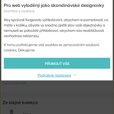
materiálových provedeních.
Pro web vyladěný jako skandinávské designovky
(souhlas s cookies)
Výška:
160 cm
Aby správně fungovalo vyhledávání, abychom si pamatovali, co
Hloubka:
4,4 cm
máte v košíku, abyste vy snadno zjistili stav vaší objednávky a
Šířka:
40 cm
nemuseli se pokaždé přihlašovat, abychom vás neobtěžovali
nevhodnou reklamou.
Barva:
světlé dřevo
K tomu potřebujeme váš souhlas se zpracováním souborů
Materiál:
sklo, dubová dýha
cookies. Děkujeme.
Kód produktu
BOL-24-965-02_00003
PŘIJMOUT VŠE
Ste zo Slovenska? Prejdite na
Zrkadlo Vala 160x40 cm, lacquered
oak
Podrobné nastavení
Shopping from the EU? Switch to
Vala Mirror 160x40 cm,
lacquered oak
Ze stejné kolekce