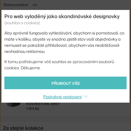
Stohovatelné:
ne
Sedák:
dřevo
Pro web vyladěný jako skandinávské designovky
(souhlas s cookies)
Podnož:
dřevo
Aby správně fungovalo vyhledávání, abychom si pamatovali, co
Kód produktu
MUU-NERCHR021
máte v košíku, abyste vy snadno zjistili stav vaší objednávky a
EAN
5713294831384
nemuseli se pokaždé přihlašovat, abychom vás neobtěžovali
nevhodnou reklamou.
Ste zo Slovenska? Prejdite na
Stolička Nerd, stained dark brown
K tomu potřebujeme váš souhlas se zpracováním souborů
Shopping from the EU? Switch to
Nerd Chair, dark brown
cookies. Děkujeme.
PŘIJMOUT VŠE
Související produkty
Podrobné nastavení
MUUTO
KOŠ RESTORE, GREY
1 911 Kč
Ze stejné kolekce