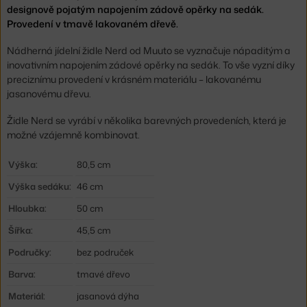
designově pojatým napojením zádově opěrky na sedák.
Provedení v tmavě lakovaném dřevě.
Nádherná jídelní židle Nerd od Muuto se vyznačuje nápaditým a
inovativním napojením zádové opěrky na sedák. To vše vyzní díky
preciznímu provedení v krásném materiálu – lakovanému
jasanovému dřevu.
Židle Nerd se vyrábí v několika barevných provedeních, která je
možné vzájemně kombinovat.
Výška:
80,5 cm
Výška sedáku:
46 cm
Hloubka:
50 cm
Šířka:
45,5 cm
Područky:
bez područek
Barva:
tmavé dřevo
Materiál:
jasanová dýha