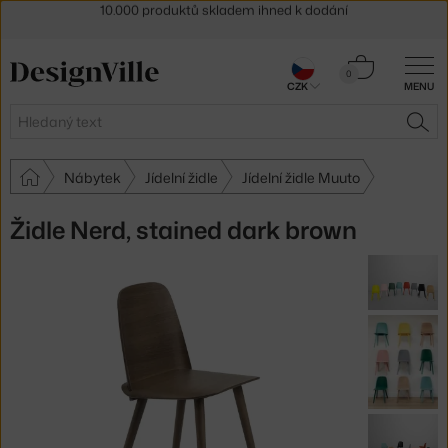
Sleva 5 % pro odběratele
newsletteru
30 dní na vrácení zboží
Košík
0
CZK
MENU
0 Kč
Hledat
HLE
Nábytek
Jídelní židle
Jídelní židle Muuto
Židle Nerd, stained dark brown