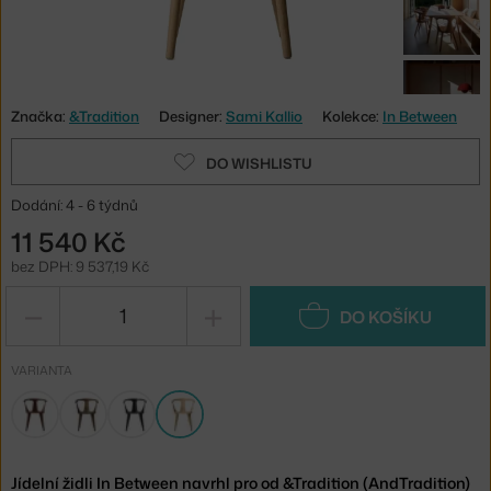
Značka:
&Tradition
Designer:
Sami Kallio
Kolekce:
In Between
DO WISHLISTU
Dodání: 4 - 6 týdnů
11 540 Kč
bez DPH: 9 537,19 Kč
−
+
DO KOŠÍKU
VARIANTA
Jídelní židli In Between navrhl pro od &Tradition (AndTradition)