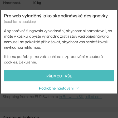
Hmotnost:
10 kg
Područky:
s područkami
Pro web vyladěný jako skandinávské designovky
Barva:
světlé dřevo
(souhlas s cookies)
Materiál:
olejovaný dub
Aby správně fungovalo vyhledávání, abychom si pamatovali, co
máte v košíku, abyste vy snadno zjistili stav vaší objednávky a
Stohovatelné:
ne
nemuseli se pokaždé přihlašovat, abychom vás neobtěžovali
Sedák:
dřevo
nevhodnou reklamou.
Podnož:
dřevo
K tomu potřebujeme váš souhlas se zpracováním souborů
Info k produktu:
Minimální odběr 2 kusy.
cookies. Děkujeme.
Kód produktu
AND-134333
PŘIJMOUT VŠE
EAN
5705385003701
Podrobné nastavení
Ste zo Slovenska? Prejdite na
In Between SK1, oiled oak
Shopping from the EU? Switch to
In Between SK1, oiled oak
Ze stejné kolekce