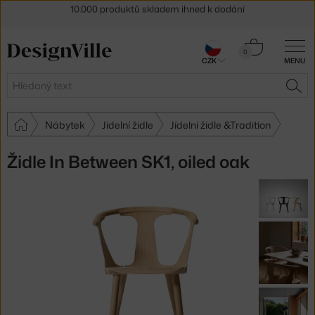
Sleva 5 % pro odběratele
newsletteru
30 dní na vrácení zboží
Košík
0
CZK
MENU
0 Kč
Hledat
HLE
Nábytek
Jídelní židle
Jídelní židle &Tradition
Židle In Between SK1, oiled oak