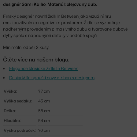
designér Sami Kallio. Materiál: olejovaný dub.
Finský designér navrhl židli In Between jako vizuální hru
mezi pozitivním a negativním prostorem. Židle se vyznačuje
nádherným provedením z masivního dubu a tvarované dubové
dýhy spolu s nápadnými detaily v podobě spojů.
Minimální odběr 2 kusy.
Čtěte více na našem blogu:
Elegance klasické židle In Between
DesignVille spouští nový e-shop s designem
Výška:
77 cm
Výška sedáku:
45 cm
Délka:
58 cm
Hloubka:
54 cm
Výška područek:
70 cm