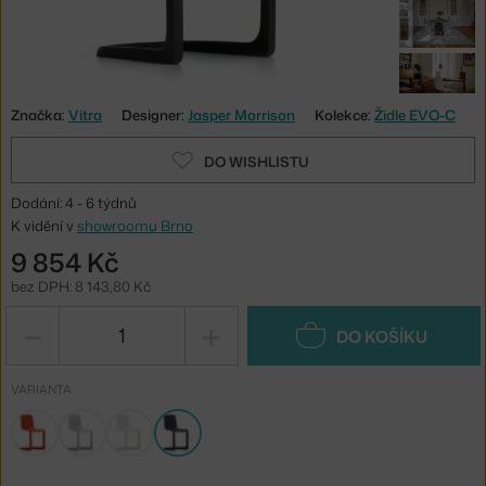
Značka:
Vitra
Designer:
Jasper Morrison
Kolekce:
Židle EVO-C
DO WISHLISTU
Dodání: 4 - 6 týdnů
K vidění v
showroomu Brno
9 854 Kč
bez DPH: 8 143,80 Kč
−
+
DO KOŠÍKU
VARIANTA