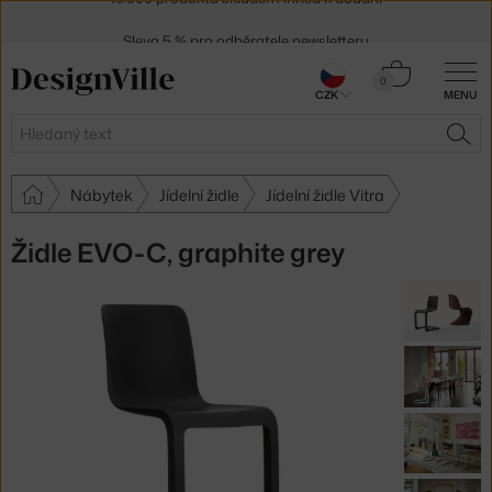
Sleva 5 % pro odběratele
newsletteru
30 dní na vrácení zboží
Košík
0
CZK
MENU
0 Kč
Hledat
HLE
Nábytek
Jídelní židle
Jídelní židle Vitra
Židle EVO-C, graphite grey