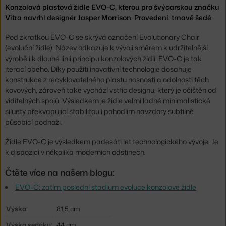
Konzolová plastová židle EVO-C, kterou pro švýcarskou značku
Vitra navrhl designér Jasper Morrison. Provedení: tmavě šedé.
Pod zkratkou EVO-C se skrývá označení Evolutionary Chair
(evoluční židle). Název odkazuje k vývoji směrem k udržitelnější
výrobě i k dlouhé linii principu konzolových židlí. EVO-C je tak
iterací obého. Díky použití inovativní technologie dosahuje
konstrukce z recyklovatelného plastu nosnosti a odolnosti těch
kovových, zároveň také vychází vstříc designu, který je očištěn od
viditelných spojů. Výsledkem je židle velmi ladné minimalistické
siluety překvapující stabilitou i pohodlím navzdory subtilně
působící podnoži.
Židle EVO-C je výsledkem padesáti let technologického vývoje. Je
k dispozici v několika moderních odstínech.
Čtěte více na našem blogu:
EVO-C: zatím poslední stadium evoluce konzolové židle
Výška:
81,5 cm
Výška sedáku:
44 cm