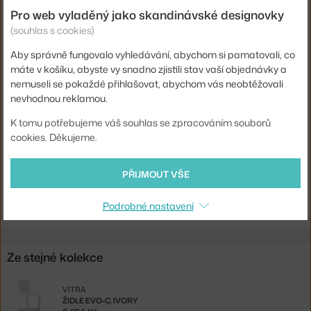
Pro web vyladěný jako skandinávské designovky
Hloubka:
51 cm
(souhlas s cookies)
Šířka:
46,5 cm
Aby správně fungovalo vyhledávání, abychom si pamatovali, co
Barva:
tmavě šedá
máte v košíku, abyste vy snadno zjistili stav vaší objednávky a
nemuseli se pokaždé přihlašovat, abychom vás neobtěžovali
Materiál:
polypropylen
nevhodnou reklamou.
Sedák:
plast
K tomu potřebujeme váš souhlas se zpracováním souborů
Podnož:
plast
cookies. Děkujeme.
Kód produktu
VIT-44047800-54
PŘIJMOUT VŠE
Ste zo Slovenska? Prejdite na
Stolička EVO-C, graphite grey
Shopping from the EU? Switch to
EVO-C Chair, graphite grey
Podrobné nastavení
Ze stejné kolekce
VITRA
ŽIDLE EVO-C, IVORY