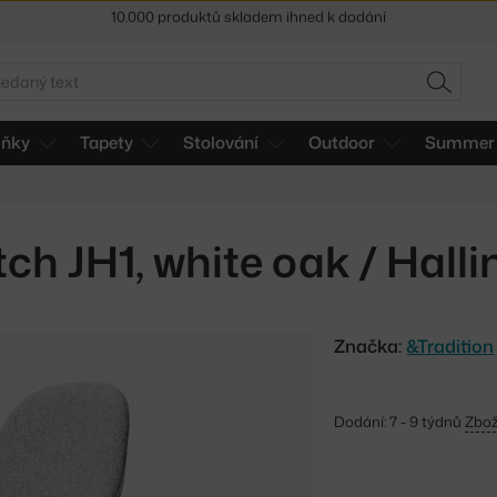
Sleva 5 % pro odběratele
newsletteru
30 dní na vrácení zboží
edat
HLEDAT
lňky
Tapety
Stolování
Outdoor
Summer 
tch JH1, white oak / Halli
Značka:
&Tradition
Dodání: 7 - 9 týdnů
Zbož