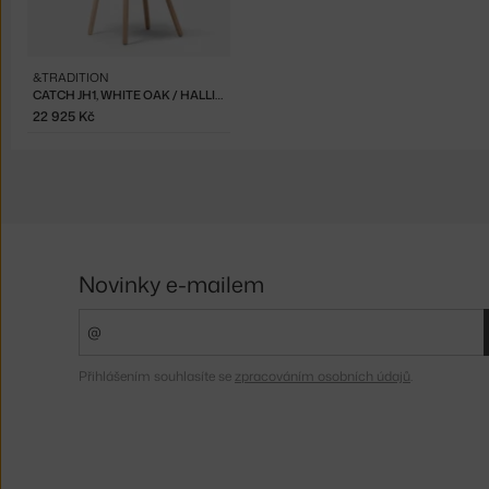
&TRADITION
CATCH JH1, WHITE OAK / HALLINGDAL 130
22 925 Kč
Novinky e-mailem
Přihlášením souhlasíte se
zpracováním osobních údajů
.