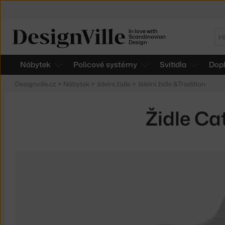
In love with
Hl
Scandinavian
Design
Nábytek
Policové systémy
Svítidla
Dop
Designville.cz
>
Nábytek
>
Jídelní židle
>
Jídelní židle &Tradition
Židle Ca