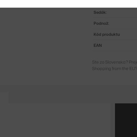
Stohovatelné:
Sedák:
Podnož:
Kód produktu
EAN
Ste zo Slovenska? Prej
Shopping from the EU?