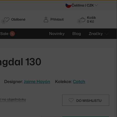
Čeština |
CZK
Košík
Oblíbené
Přihlásit
0 Kč
0
0
Sale
Novinky
Blog
Značky
ngdal 130
Designer:
Jaime Hayón
Kolekce:
Catch
í na objednávku
DO WISHLISTU