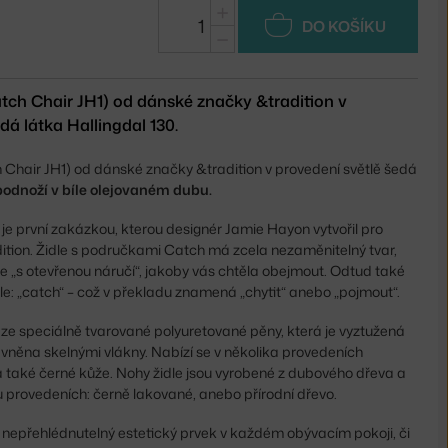
+
DO KOŠÍKU
−
atch Chair JH1) od dánské značky &tradition v
dá látka Hallingdal 130.
 Chair JH1) od dánské značky &tradition v provedení světlě šedá
podnoží v bíle olejovaném dubu.
 je první zakázkou, kterou designér Jamie Hayon vytvořil pro
tion. Židle s područkami Catch má zcela nezaměnitelný tvar,
e „s otevřenou náručí“, jakoby vás chtěla obejmout. Odtud také
dle: „catch“ – což v překladu znamená „chytit“ anebo „pojmout“.
 ze speciálně tvarované polyuretované pěny, která je vyztužená
ěna skelnými vlákny. Nabízí se v několika provedeních
a také černé kůže. Nohy židle jsou vyrobené z dubového dřeva a
ou provedeních: černě lakované, anebo přírodní dřevo.
í nepřehlédnutelný estetický prvek v každém obývacím pokoji, či