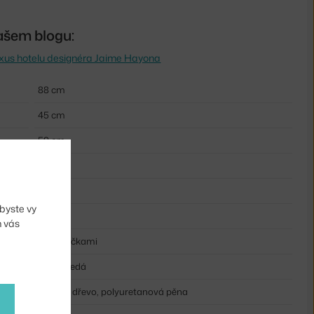
ašem blogu:
uxus hotelu designéra Jaime Hayona
88 cm
45 cm
59 cm
67 cm
58 cm
byste vy
7,5 kg
m vás
s područkami
světle šedá
dubové dřevo, polyuretanová pěna