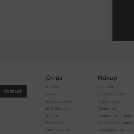
O nás
Nákup
Kontakt
Vše o nákupu
ODESLAT
O nás
Doprava a platba
B2B spolupráce
Vrácení zboží
B2B realizace
Reklamace
Kariéra
Obchodní podmínky
Pro média
Zpracování os. údajů
Ohodnoťte nás
Odstoupit od smlouv