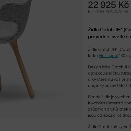
22 925 Kč
bez DPH: 18 946,28 Kč
Židle Catch JH1 (C
provedení světlě še
Židle Catch JH1 (Catch
látka
Hallingdal
130
s 
Design židle Catch JH1
dánskou značku &tradi
díky kterému vás přijm
anglický název této ži
Sedák židle je vyroben
kovovým rámem a zpevn
z různých druhů látek 
jsou k dispozici ve dv
Židle Catch tak vytvoř