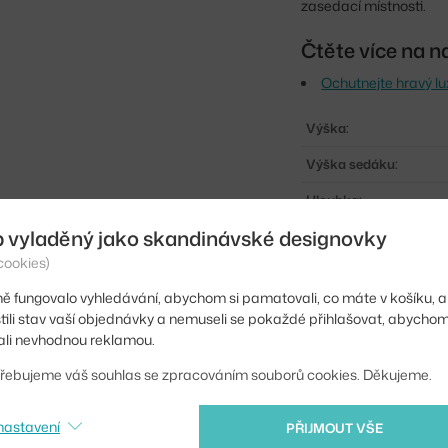
zasedací místnosti.
Čtěte více na n
Ochutnejte hravý l
Výška:
Výška sedáku:
Hloubka:
b vyladěný jako skandinávské designovky
Výška područek:
cookies)
Šířka:
ě fungovalo vyhledávání, abychom si pamatovali, co máte v košíku, a
Hmotnost:
stili stav vaší objednávky a nemuseli se pokaždé přihlašovat, abycho
li nevhodnou reklamou.
Područky:
řebujeme váš souhlas se zpracováním souborů cookies. Děkujeme.
Barva:
Materiál:
nastavení
PŘIJMOUT VŠE