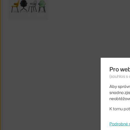
Pro we
(souhlas s 
Aby správn
snadno zji
neobtěžova
K tomu pot
Podrobné 