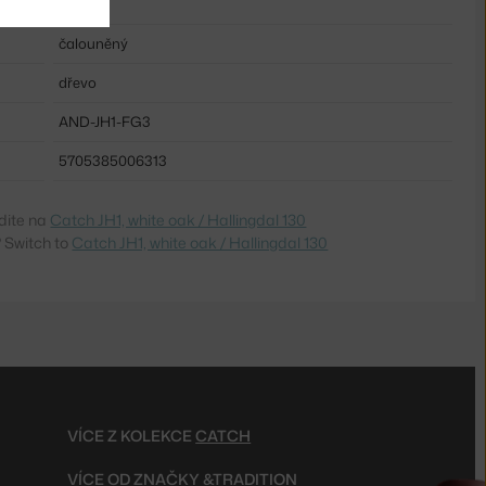
ne
čalouněný
dřevo
AND-JH1-FG3
5705385006313
dite na
Catch JH1, white oak / Hallingdal 130
 Switch to
Catch JH1, white oak / Hallingdal 130
VÍCE Z KOLEKCE
CATCH
VÍCE OD ZNAČKY
&TRADITION