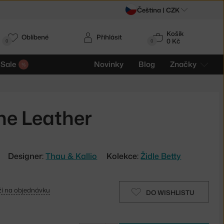
Čeština |
CZK
Košík
Oblíbené
Přihlásit
0 Kč
0
0
Sale
Novinky
Blog
Značky
ine Leather
Designer:
Thau & Kallio
Kolekce:
Židle Betty
í na objednávku
DO WISHLISTU