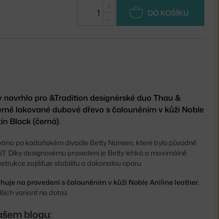
+
DO KOŠÍKU
−
tty navrhlo pro &Tradition designérské duo Thau &
černě lakované dubové dřevo s čalouněním v kůži Noble
ín Black (černá).
ována po kodaňském divadle Betty Nansen, které bylo původně
857. Díky designovému provedení je Betty lehká a maximálně
trukce zajišťuje stabilitu a dokonalou oporu.
uje na provedení s čalouněním v kůži Noble Aniline leather.
ších variant na dotaz.
ašem blogu: