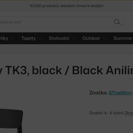
10.000 produktů skladem ihned k dodání
Sleva 5 % pro odběratele
newsletteru
edat
HLEDAT
30 dní na vrácení zboží
lňky
Tapety
Stolování
Outdoor
Summer 
y TK3, black / Black Anil
Značka:
&Tradition
Dodání: 4 - 6 týdnů
Zbož