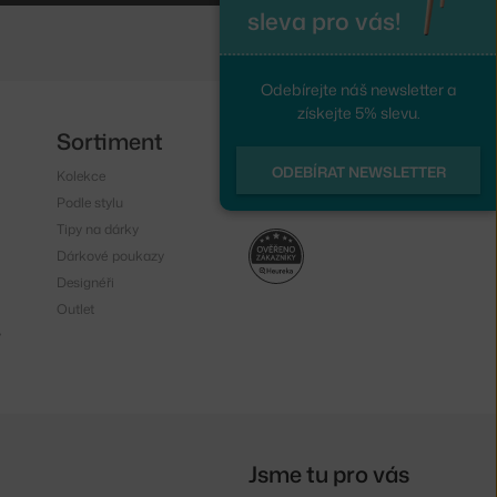
sleva pro vás!
Odebírejte náš newsletter a
získejte 5% slevu.
Sortiment
Sledujte nás
ODEBÍRAT NEWSLETTER
Kolekce
Instagram
Podle stylu
Facebook
Tipy na dárky
Dárkové poukazy
Designéři
Outlet
y
Jsme tu pro vás