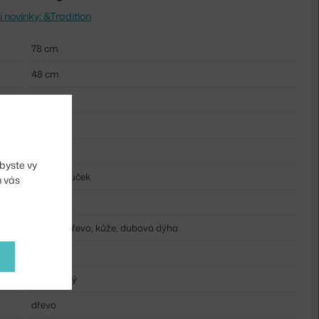
 novinky: &Tradition
78 cm
48 cm
48 cm
51 cm
5,6 kg
byste vy
bez područek
m vás
černá
dubové dřevo, kůže, dubová dýha
ano
čalouněný
dřevo