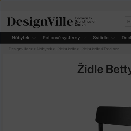
In love with
Hl
Scandinavian
Design
Nábytek
Policové systémy
Svítidla
Dop
Designville.cz
>
Nábytek
>
Jídelní židle
>
Jídelní židle &Tradition
Židle Bett