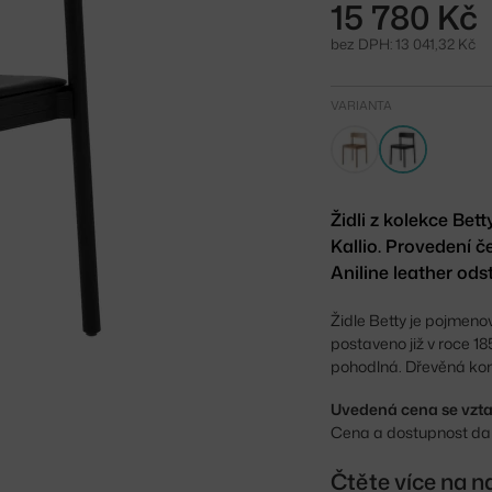
15 780 Kč
bez DPH: 13 041,32 Kč
VARIANTA
Židli z kolekce Be
Kallio. Provedení 
Aniline leather odst
Židle Betty je pojmen
postaveno již v roce 1
pohodlná. Dřevěná kons
Uvedená cena se vztah
Cena a dostupnost dal
Čtěte více na n