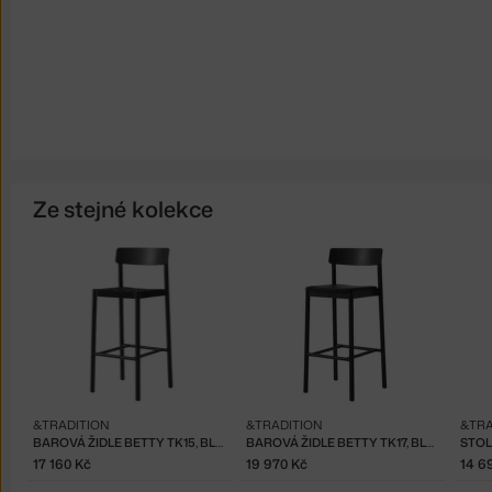
Ze stejné kolekce
&TRADITION
&TRADITION
&TRA
BAROVÁ ŽIDLE BETTY TK15, BLACK/BLACK
BAROVÁ ŽIDLE BETTY TK17, BLACK LEATHER
STOL
17 160 Kč
19 970 Kč
14 6