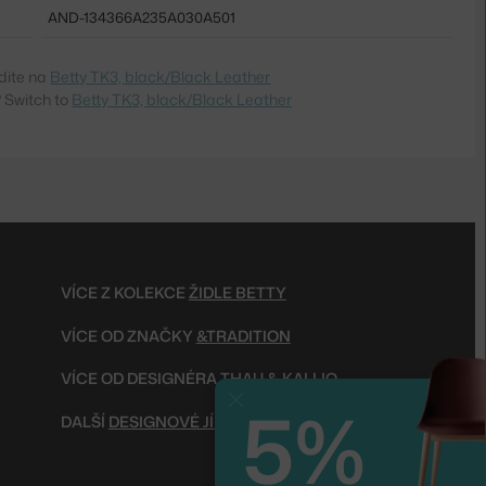
AND-134366A235A030A501
dite na
Betty TK3, black/Black Leather
 Switch to
Betty TK3, black/Black Leather
VÍCE Z KOLEKCE
ŽIDLE BETTY
VÍCE OD ZNAČKY
&TRADITION
VÍCE OD DESIGNÉRA
THAU & KALLIO
5%
Zavřít
DALŠÍ
DESIGNOVÉ JÍDELNÍ ŽIDLE