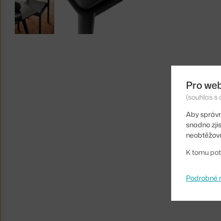
Pro we
(souhlas s 
Aby správn
snadno zji
neobtěžova
K tomu pot
Podrobné 