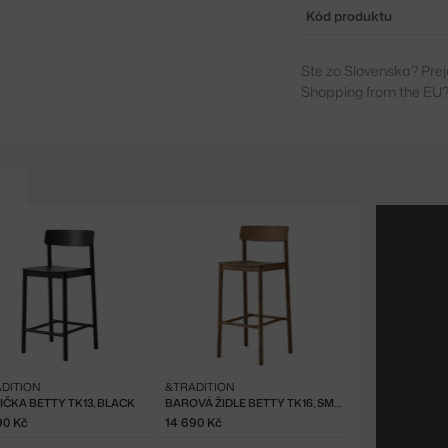
Kód produktu
Ste zo Slovenska? Prej
Shopping from the EU?
DITION
&TRADITION
IČKA BETTY TK13, BLACK
BAROVÁ ŽIDLE BETTY TK16, SMOKED OAK
90 Kč
14 690 Kč