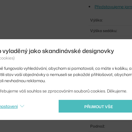
Představujeme jarní
Výška:
Výška sedáku:
Hloubka:
b vyladěný jako skandinávské designovky
Šířka:
cookies)
Hmotnost:
ě fungovalo vyhledávání, abychom si pamatovali, co máte v košíku, a
Područky:
stili stav vaší objednávky a nemuseli se pokaždé přihlašovat, abycho
li nevhodnou reklamou.
Barva:
řebujeme váš souhlas se zpracováním souborů cookies. Děkujeme.
Materiál:
Stohovatelné:
nastavení
PŘIJMOUT VŠE
Sedák:
Podnož: