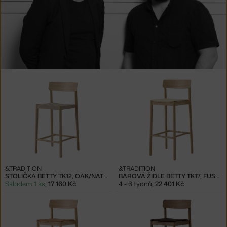
Produkty
od
Thau
&
Kallio
&TRADITION
&TRADITION
STOLIČKA BETTY TK12, OAK/NATURAL
BAROVÁ ŽIDLE BETTY TK17, FUSE 421
Skladem 1 ks
,
17 160 Kč
4 - 6 týdnů
,
22 401 Kč