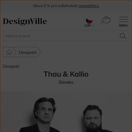
Sleva 5 % pro odběratele
newsletteru
30 dní na vrácení zboží
Košík
0
CZK
MENU
0 Kč
Hledat
HLE
Designéři
Designér
Thau & Kallio
Dánsko