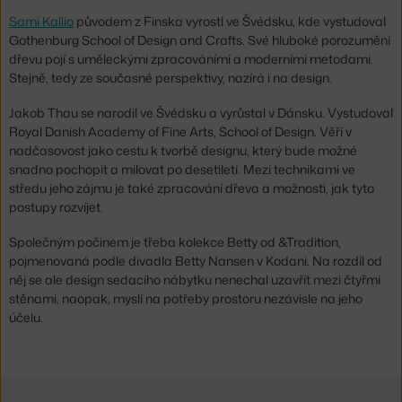
Sami Kallio
původem z Finska vyrostl ve Švédsku, kde vystudoval
Gothenburg School of Design and Crafts. Své hluboké porozumění
dřevu pojí s uměleckými zpracováními a moderními metodami.
Stejně, tedy ze současné perspektivy, nazírá i na design.
Jakob Thau se narodil ve Švédsku a vyrůstal v Dánsku. Vystudoval
Royal Danish Academy of Fine Arts, School of Design. Věří v
nadčasovost jako cestu k tvorbě designu, který bude možné
snadno pochopit a milovat po desetiletí. Mezi technikami ve
středu jeho zájmu je také zpracování dřeva a možnosti, jak tyto
postupy rozvíjet.
Společným počinem je třeba kolekce Betty od &Tradition,
pojmenovaná podle divadla Betty Nansen v Kodani. Na rozdíl od
něj se ale design sedacího nábytku nenechal uzavřít mezi čtyřmi
stěnami, naopak, myslí na potřeby prostoru nezávisle na jeho
účelu.