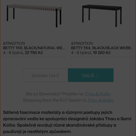
&TRADITION
&TRADITION
BETTY TK5, BLACK/NATURAL WEBBING
BETTY TK4, BLACK/BLACK WEBBING
4 - 6 týdnů
,
22 790 Kč
4 - 6 týdnů
,
19 260 Kč
Stránka 1 ze 2
DALŠÍ
Ste zo Slovenska? Prejdite na
Thau & Kallio
Shopping from the EU? Switch to
Thau & Kallio
Sdílená fascinace materiály a různými postupy jejich
zpracování vedla ke spolupráci designérů Jakoba Thau a Sami
Kallia. Společně revidují různé skandinávské přístupy a
používají je neotřelým způsobem.