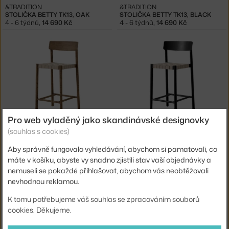
&TRADITION
&TRADITION
STOLIČKA BETTY TK13, OAK
STOLIČKA BETTY TK13, BLACK
4 - 6 týdnů
,
14 690 Kč
4 - 6 týdnů
,
14 690 Kč
Pro web vyladěný jako skandinávské designovky
&TRADITION
&TRADITION
(souhlas s cookies)
STOLIČKA BETTY TK12, SMOKED OAK/NATURAL
STOLIČKA BETTY TK12, BLACK/NATURAL
4 - 6 týdnů
,
17 160 Kč
4 - 6 týdnů
,
17 160 Kč
Aby správně fungovalo vyhledávání, abychom si pamatovali, co
máte v košíku, abyste vy snadno zjistili stav vaší objednávky a
nemuseli se pokaždé přihlašovat, abychom vás neobtěžovali
nevhodnou reklamou.
K tomu potřebujeme váš souhlas se zpracováním souborů
cookies. Děkujeme.