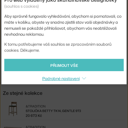
Výška stoličky:
nízká barovka (výška sezení ca 65 cm)
(souhlas s cookies)
Barva:
černá
Aby správně fungovalo vyhledávání, abychom si pamatovali, co
máte v košíku, abyste vy snadno zjistili stav vaší objednávky a
Materiál:
dýha, přírodní lněné vlákno, dřevo
nemuseli se pokaždé přihlašovat, abychom vás neobtěžovali
Podnož:
dřevo
nevhodnou reklamou.
Kód produktu
AND-134377A017
K tomu potřebujeme váš souhlas se zpracováním souborů
cookies. Děkujeme.
EAN
5705385022535
Ste zo Slovenska? Prejdite na
Betty TK7, black/natural webbing
PŘIJMOUT VŠE
Shopping from the EU? Switch to
Betty TK7, black/natural
Podrobné nastavení
Ze stejné kolekce
&TRADITION
STOLIČKA BETTY TK14, GENTLE 973
20 673 Kč
&TRADITION