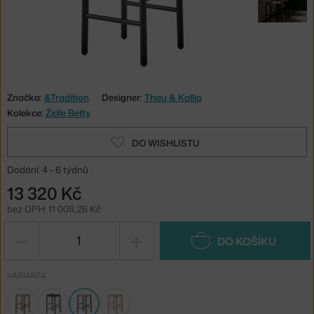
Značka:
&Tradition
Designer:
Thau & Kallio
Kolekce:
Židle Betty
DO WISHLISTU
Dodání: 4 - 6 týdnů
13 320 Kč
bez DPH: 11 008,26 Kč
−
+
DO KOŠÍKU
VARIANTA