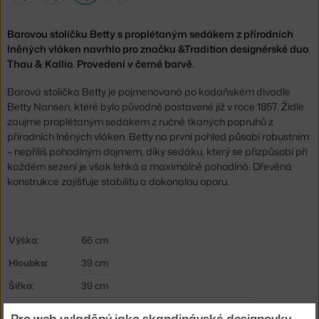
Barovou stoličku Betty s proplétaným sedákem z přírodních
lněných vláken navrhlo pro značku &Tradition designérské duo
Thau & Kallio. Provedení v černé barvě.
Barová stolička Betty je pojmenovaná po kodaňském divadle
Betty Nansen, které bylo původně postavené již v roce 1857. Židle
zaujme proplétaným sedákem z ručně tkaných popruhů z
přírodních lněných vláken. Betty na první pohled působí robustním
– nepříliš pohodlným dojmem, díky sedáku, který se přizpůsobí při
každém sezení je však lehká a maximálně pohodlná. Dřevěná
konstrukce zajišťuje stabilitu a dokonalou oporu.
Výška:
66 cm
Hloubka:
39 cm
Šířka:
39 cm
Hmotnost:
3,5 kg
Pro web vyladěný jako skandinávské designovky