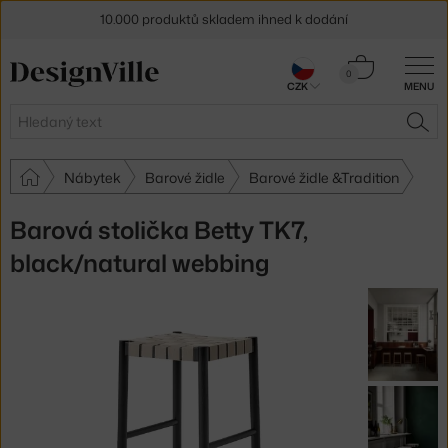
10.000 produktů skladem ihned k dodání
Sleva 5 % pro odběratele
newsletteru
Košík
0
CZK
MENU
0 Kč
30 dní na vrácení zboží
Hledat
HLE
Nábytek
Barové židle
Barové židle &Tradition
Barová stolička Betty TK7,
black/natural webbing