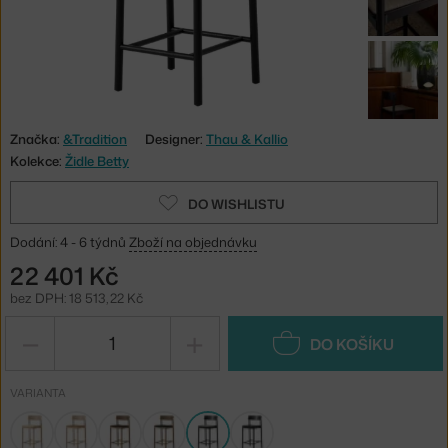
Značka:
&Tradition
Designer:
Thau & Kallio
Kolekce:
Židle Betty
DO WISHLISTU
Dodání: 4 - 6 týdnů
Zboží na objednávku
22 401 Kč
bez DPH: 18 513,22 Kč
−
+
DO KOŠÍKU
VARIANTA