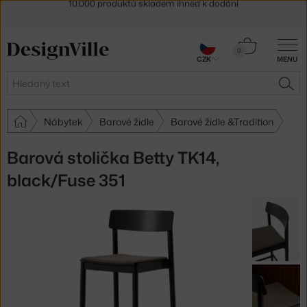
Sleva 5 % pro odběratele
newsletteru
30 dní na vrácení zboží
Košík
0
CZK
MENU
0 Kč
Hledat
HLE
Nábytek
Barové židle
Barové židle &Tradition
Barová stolička Betty TK14,
black/Fuse 351