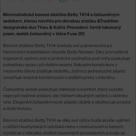
Minimalistická barová stolička Betty TK14 s čalouněným
sedákem, kterou navrhlo pro dánskou značku &Tradition
designérské duo Thau & Kallio. Provedení: černě lakovaný
jasan, sedák čalouněný v látce Fuse 351.
Barová stolička Betty TK14 dostala své pojmenování po
historickém kodaňském divadle Betty Nansen. Díky promyšlené
ergonomii, opěrce zad a praktické podnožce pod nohy poskytuje
pohodlnou oporu i při delším sezení. Robustní konstrukce z
masivního dřeva zajišťuje stabilitu, zatímco jednoduchá silueta
umožňuje snadné kombinování s dalšími prvky v interiéru.
Čalouněný sedák poskytuje měkkost a komfort, který oceníte
nejen při rodinné snídani, ale i během dlouhých večerů u sklenky
vína. Elegantní čalounění navíc působí útulně a obohacuje prostor
o další texturu.
Barová stolička Betty TK14 se díky své výšce bude skvěle vyjímat
u nižších kuchyňských ostrůvků nebo v restauracích a barech.
Vyrábí se v několika dalších barevných provedeních a bude se