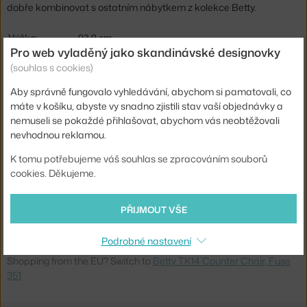
dobře kombinovat s ostatním nábytkem z kolekce Betty.
Výška:
93,9 cm
Pro web vyladěný jako skandinávské designovky
Hloubka:
45 cm
(souhlas s cookies)
Šířka:
47,7 cm
Aby správně fungovalo vyhledávání, abychom si pamatovali, co
Výška stoličky:
nízká barovka (výška sezení ca 65 cm)
máte v košíku, abyste vy snadno zjistili stav vaší objednávky a
nemuseli se pokaždé přihlašovat, abychom vás neobtěžovali
Barva:
černá, hnědá
nevhodnou reklamou.
Materiál:
jasanová dýha, jasanové dřevo, textilní potah
K tomu potřebujeme váš souhlas se zpracováním souborů
Sedák:
čalouněný
cookies. Děkujeme.
Podnož:
dřevo
PŘIJMOUT VŠE
Kód produktu
AND-146195A235A190-351
Podrobné nastavení
Ste zo Slovenska? Prejdite na
Stolička Betty TK14, Fuse 351
Shopping from the EU? Switch to
Betty TK14 Counter Chair, Fuse
351