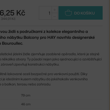
+
6,25 Kč
DO KOŠÍKU
−
 344,01 Kč
vou židli s područkami z kolekce elegantního a
ího nábytku Balcony pro HAY navrhlo designerské
 Bouroullec.
stické jídelní židle zjemňuje zaoblené opěradlo, které je stejně
několika otvory. Ty působí nejen jako sjednocující a ozvláštňující
e zároveň zpevňují konstrukci nábytku.
litně lakované oceli bezpečné pro venkovní použití. Díky
ci je ideálním kusem nábytku do jakéhokoliv venkovního
ná o balkon, terasu nebo zahradu.
79 cm
46 cm