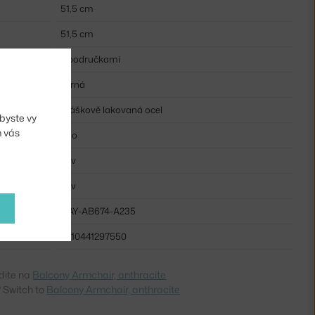
51,5 cm
51,5 cm
s područkami
černá
práškově lakovaná ocel
byste vy
m vás
ano
kov
kov
HAY-AB674-A235
5710441297550
dite na
Balcony Armchair, anthracite
 Switch to
Balcony Armchair, anthracite