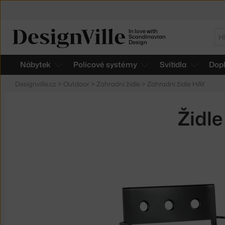
In love with
Hl
Scandinavian
Design
Nábytek
Policové systémy
Svítidla
Dop
Designville.cz
>
Outdoor
>
Zahradní židle
>
Zahradní židle HAY
Židle