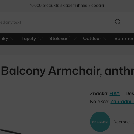
Sleva 5 % pro odběratele
newsletteru
30 dní na vrácení zboží
edat
HLEDAT
lňky
Tapety
Stolování
Outdoor
Summer 
 Balcony Armchair, anth
Značka:
HAY
Des
Kolekce:
Zahradní 
Doprodej, 
SKLADEM