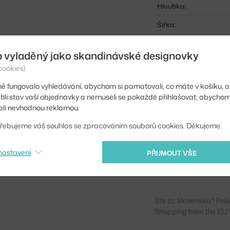
Hloubka:
Šířka:
Područky:
b vyladěný jako skandinávské designovky
Barva:
cookies)
Materiál:
ě fungovalo vyhledávání, abychom si pamatovali, co máte v košíku, a
stili stav vaší objednávky a nemuseli se pokaždé přihlašovat, abycho
Stohovatelné:
li nevhodnou reklamou.
Sedák:
řebujeme váš souhlas se zpracováním souborů cookies. Děkujeme.
Podnož:
nastavení
PŘIJMOUT VŠE
Kód produktu
EAN
Ste zo Slovenska? Prej
Shopping from the EU?