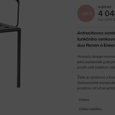
6 225 Kč
4 04
−35 %
bez DPH: 3
Antracitovou ocelo
funkčního venkovn
duo Ronan a Erwan
Hranatý design minimali
jako podsedák pokryto 
prvek celé kolekce, al
Židle je vyrobena z kva
stohovatelné konstruk
prostoru, ať už se jed
Výška:
Výška sedáku: