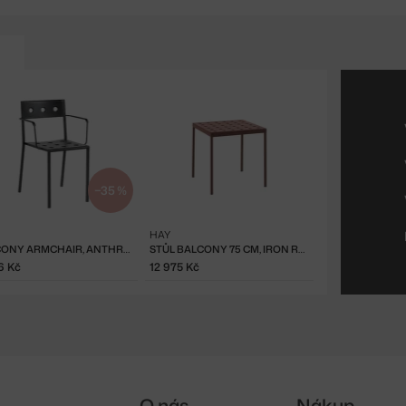
−35 %
HAY
BALCONY ARMCHAIR, ANTHRACITE
STŮL BALCONY 75 CM, IRON RED
6 Kč
12 975 Kč
O nás
Nákup