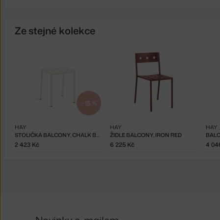
Ze stejné kolekce
−15 %
HAY
HAY
HAY
STOLIČKA BALCONY, CHALK BEIGE
ŽIDLE BALCONY, IRON RED
2 423 Kč
6 225 Kč
4 04
Novinky e-mailem