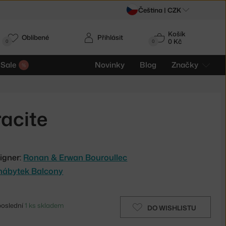
Čeština |
CZK
Košík
Oblíbené
Přihlásit
0 Kč
0
0
Sale
Novinky
Blog
Značky
racite
igner:
Ronan & Erwan Bouroullec
nábytek Balcony
poslední
1 ks skladem
DO WISHLISTU