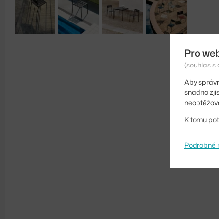
Pro we
(souhlas s 
Aby správn
snadno zji
neobtěžova
K tomu pot
Podrobné 