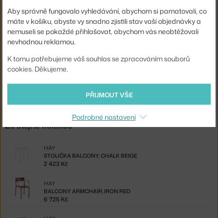
Sedák:
kov
Aby správně fungovalo vyhledávání, abychom si pamatovali, co
máte v košíku, abyste vy snadno zjistili stav vaší objednávky a
Podnož:
kov
nemuseli se pokaždé přihlašovat, abychom vás neobtěžovali
Kód produktu
HAY-AB674-B485
nevhodnou reklamou.
EAN
5710441297581
K tomu potřebujeme váš souhlas se zpracováním souborů
cookies. Děkujeme.
Ste zo Slovenska? Prejdite na
Balcony Armchair, iron red
Shopping from the EU? Switch to
Balcony Armchair, red
PŘIJMOUT VŠE
Podrobné nastavení
Ze stejné kolekce
HAY
STOLIČKA BALCONY, CHALK BEIGE
2 423 Kč
HAY
BALCONY ARMCHAIR, IRON RED
6 725 Kč