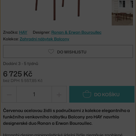
Značka:
HAY
Designer:
Ronan & Erwan Bouroullec
Kolekce:
Zahradní nábytek Balcony
DO WISHLISTU
Dodání: 3 - 5 týdnů
6 725 Kč
bez DPH: 5 557,85 Kč
−
+
DO KOŠÍKU
Červenou ocelovou židli s područkami z kolekce elegantního a
funkčního venkovního nábytku Balcony pro HAY navrhlo
designerské duo Ronan a Erwan Bouroullec.
Hranatý design minimalistické jídelní židle zjemňuje zaoblené