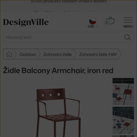
Sleva 5 % pro odběratele
newsletteru
30 dní na vrácení zboží
Košík
0
CZK
MENU
0 Kč
Hledat
HLE
Outdoor
Zahradní židle
Zahradní židle HAY
Židle Balcony Armchair, iron red