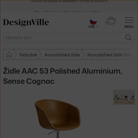
Sleva 5 % pro odběratele
newsletteru
30 dní na vrácení zboží
Košík
0
CZK
MENU
0 Kč
Hledat
HLE
Nábytek
Kancelářské židle
Kancelářské židle HAY
Židle AAC 53 Polished Aluminium,
Sense Cognac