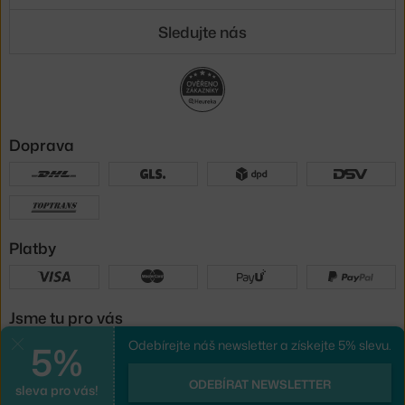
Sledujte nás
Doprava
Platby
Jsme tu pro vás
5%
Odebírejte náš newsletter a získejte 5% slevu.
Zavřít
UX design
a
e-shop na míru
od
ODEBÍRAT NEWSLETTER
sleva pro vás!
PeckaDesign