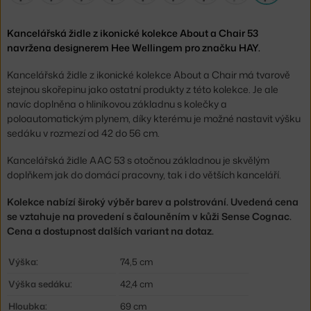
Kancelářská židle z ikonické kolekce About a Chair 53
navržena designerem Hee Wellingem pro značku HAY.
Kancelářská židle z ikonické kolekce About a Chair má tvarově
stejnou skořepinu jako ostatní produkty z této kolekce. Je ale
navíc doplněna o hliníkovou základnu s kolečky a
poloautomatickým plynem, díky kterému je možné nastavit výšku
sedáku v rozmezí od 42 do 56 cm.
Kancelářská židle AAC 53 s otočnou základnou je skvělým
doplňkem jak do domácí pracovny, tak i do větších kanceláří.
Kolekce nabízí široký výběr barev a polstrování. Uvedená cena
se vztahuje na provedení s čalouněním v kůži Sense Cognac.
Cena a dostupnost dalších variant na dotaz.
Výška:
74,5 cm
Výška sedáku:
42,4 cm
Hloubka:
69 cm