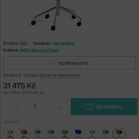
Značka:
HAY
Designer:
Hee Welling
Kolekce:
AAC (About a Chair)
DO WISHLISTU
Dodání: 4 - 6 týdnů
Zboží na objednávku
31 475 Kč
bez DPH: 26 012,40 Kč
−
+
DO KOŠÍKU
VARIANTA