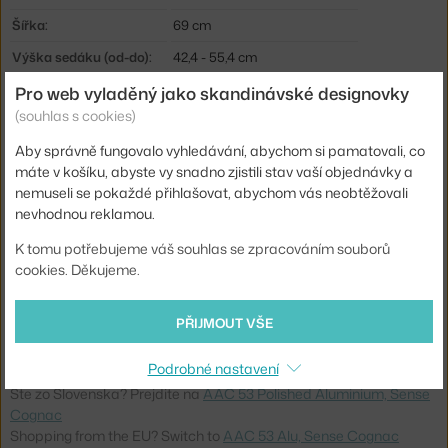
Šířka:
69 cm
Výška sedáku (od-do):
42,4 - 55,4 cm
Výška židle (od-do):
47,5 - 87,5 cm
Pro web vyladěný jako skandinávské designovky
(souhlas s cookies)
Hloubka sedáku (od-do):
40 cm
Aby správně fungovalo vyhledávání, abychom si pamatovali, co
Područky:
s područkami
máte v košíku, abyste vy snadno zjistili stav vaší objednávky a
Barva:
koňak
nemuseli se pokaždé přihlašovat, abychom vás neobtěžovali
nevhodnou reklamou.
Sedák:
čalouněný
K tomu potřebujeme váš souhlas se zpracováním souborů
Podnož:
kov, s kolečky
cookies. Děkujeme.
Přizpůsobení výšky:
ano
Základna:
hliníková
PŘIJMOUT VŠE
Kód produktu
HAY-AA282-A001-AA36-02AS
Podrobné nastavení
Ste zo Slovenska? Prejdite na
AAC 53 Polished Aluminium, Sense
Cognac
Shopping from the EU? Switch to
AAC 53 Alu, Sense Cognac