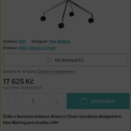
Značka:
HAY
Designer:
Hee Welling
Kolekce:
AAC (About a Chair)
DO WISHLISTU
Dodání: 4 - 6 týdnů
Zboží na objednávku
17 625 Kč
bez DPH: 14 566,12 Kč
−
+
DO KOŠÍKU
Židle z ikonické kolekce About a Chair navržena designérem
Hee Welling pro značku HAY.