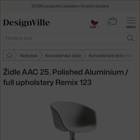
10.000 produktů skladem ihned k dodání
Sleva 5 % pro odběratele
newsletteru
Košík
0
CZK
MENU
0 Kč
30 dní na vrácení zboží
Hledat
HLE
Nábytek
Kancelářské židle
Kancelářské židle HAY
Židle AAC 25, Polished Aluminium /
full upholstery Remix 123