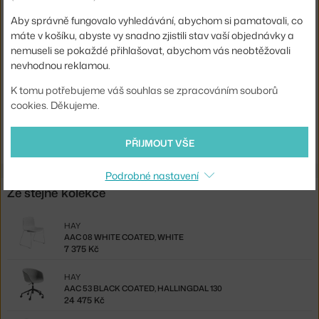
Materiál:
textilní potah, lakovaný hliník
Aby správně fungovalo vyhledávání, abychom si pamatovali, co
Sedák:
čalouněný
máte v košíku, abyste vy snadno zjistili stav vaší objednávky a
Podnož:
kov, s kolečky
nemuseli se pokaždé přihlašovat, abychom vás neobtěžovali
nevhodnou reklamou.
Kód produktu
HAY-AA228-A001-AA01-01CK
K tomu potřebujeme váš souhlas se zpracováním souborů
cookies. Děkujeme.
Ste zo Slovenska? Prejdite na
AAC 25 Polished Aluminium, Remix
123
Shopping from the EU? Switch to
AAC 25 Alu, Remix 123
PŘIJMOUT VŠE
Podrobné nastavení
Ze stejné kolekce
HAY
AAC 08 WHITE COATED, WHITE
7 375 Kč
HAY
AAC 53 BLACK COATED, HALLINGDAL 130
24 475 Kč