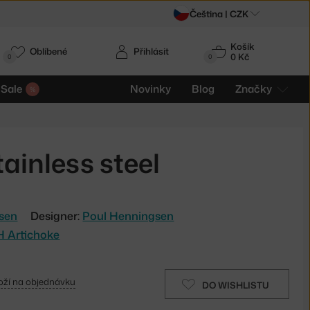
Čeština |
CZK
Košík
Oblíbené
Přihlásit
0 Kč
0
0
Sale
Novinky
Blog
Značky
ainless steel
lsen
Designer:
Poul Henningsen
PH Artichoke
oží na objednávku
DO WISHLISTU