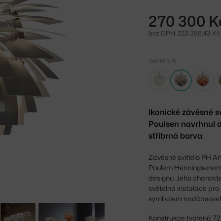
270 300 K
bez DPH: 223 388,43 Kč
VARIANTA
Ikonické závěsné s
Poulsen navrhnul d
stříbrná barva.
Závěsné svítidlo PH A
Poulem Henningsenem, s
designu. Jeho charakte
světelná instalace pro
symbolem nadčasového 
Konstrukce tvořená 72