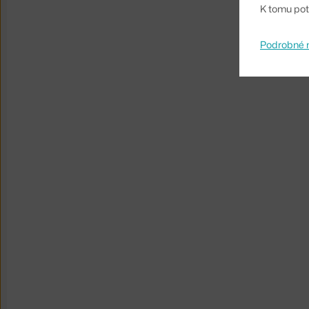
K tomu pot
Podrobné 