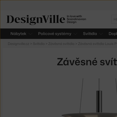
In love with
Hl
Scandinavian
Design
Nábytek
Policové systémy
Svítidla
Dop
Designville.cz
>
Svítidla
>
Závěsná svítidla
>
Závěsná svítidla Louis 
Závěsné svít