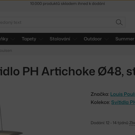
Sleva 5 % pro odběratele
newsletteru
30 dní na vrácení zboží
edat
HLEDAT
lňky
Tapety
Stolování
Outdoor
Summer 
Poulsen
idlo PH Artichoke Ø48, st
Značka:
Louis Pou
Kolekce:
Svítidla 
Dodání: 12 - 14 týdnů
Zb