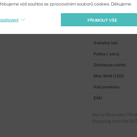
řebujeme váš souhlas se zpracováním souborů cookies. Děkujeme.
Krytí:
nastavení
PŘIJMOUT VŠE
Obsahuje stropní krytk
Hlavní materiál:
Světelný tok:
Patice / zdroj:
Distribuce světla:
Max Watt (LED):
Kód produktu
EAN
Ste zo Slovenska? Prej
Shopping from the EU?