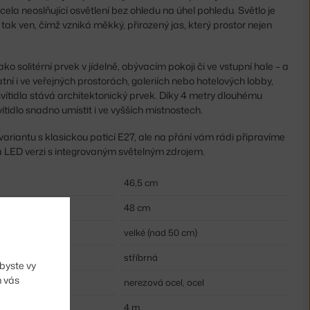
cela neoslňující osvětlení bez ohledu na úhel pohledu. Světlo je
tak ven, čímž vzniká měkký, přirozený jas, který prostor nejen
ko solitérní prvek v jídelně, obývacím pokoji či ve vstupní hale – a
tní i ve veřejných prostorách, galeriích nebo hotelových lobby,
vítidla stává architektonický prvek. Díky 4 metry dlouhému
vítidlo snadno umístit i ve vyšších místnostech.
riantu s klasickou paticí E27, ale na přání vám rádi připravíme
a LED verzi s integrovaným světelným zdrojem.
46,5 cm
48 cm
velké (nad 50 cm)
stříbrná
byste vy
m vás
nerezová ocel, ocel
4 m