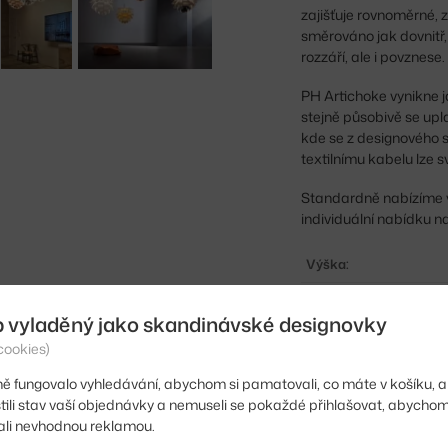
zajišťuje rovnoměrné, z
směrováno jak dovnitř, 
rozzáří, ale i povznese.
PH Artichoke vynikne ja
stejně působivě se upla
kde se z designového s
textilnímu kabelu lze s
Standardně nabízíme va
individuální nabídku n
Výška:
Průměr:
b vyladěný jako skandinávské designovky
Velikost svítidla:
cookies)
Barva:
ě fungovalo vyhledávání, abychom si pamatovali, co máte v košíku, a
stili stav vaší objednávky a nemuseli se pokaždé přihlašovat, abycho
Materiál:
li nevhodnou reklamou.
Délka kabelu: