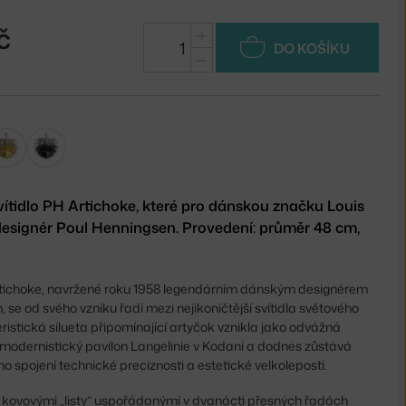
č
+
DO KOŠÍKU
−
vítidlo PH Artichoke, které pro dánskou značku Louis
esignér Poul Henningsen. Provedení: průměr 48 cm,
rtichoke, navržené roku 1958 legendárním dánským designérem
e od svého vzniku řadí mezi nejikoničtější svítidla světového
ristická silueta připomínající artyčok vznikla jako odvážná
 modernistický pavilon Langelinie v Kodani a dodnes zůstává
spojení technické preciznosti a estetické velkoleposti.
 kovovými „listy“ uspořádanými v dvanácti přesných řadách