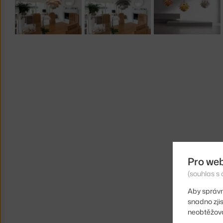
Pro we
(souhlas s 
Aby správn
snadno zji
neobtěžova