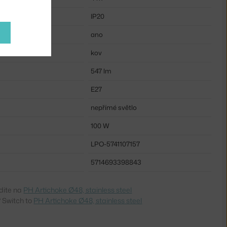
IP20
u:
ano
kov
547 lm
E27
nepřímé světlo
100 W
LPO-5741107157
5714693398843
dite na
PH Artichoke Ø48, stainless steel
 Switch to
PH Artichoke Ø48, stainless steel