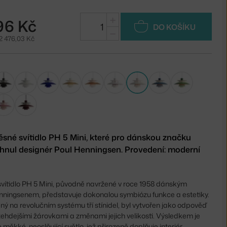
+
96 Kč
DO KOŠÍKU
−
2 476,03 Kč
ěsné svítidlo PH 5 Mini, které pro dánskou značku
hnul designér Poul Henningsen. Provedení: moderní
vítidlo PH 5 Mini, původně navržené v roce 1958 dánským
ningsenem, představuje dokonalou symbiózu funkce a estetiky.
ený na revolučním systému tří stínidel, byl vytvořen jako odpověď
ehdejšími žárovkami a změnami jejich velikosti. Výsledkem je
měkké, neoslňující světlo, jež přirozeně doplňuje interiér.