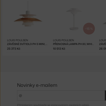
−15 %
LOUIS POULSEN
LOUIS POULSEN
LOUI
ZÁVĚSNÉ SVÍTIDLO PH 5 MINI, COPPER
PŘENOSNÁ LAMPA PH 80, WHITE
25 373 Kč
10 513 Kč
26 0
Novinky e-mailem
Přihlášením souhlasíte se
zpracováním osobních údajů
.