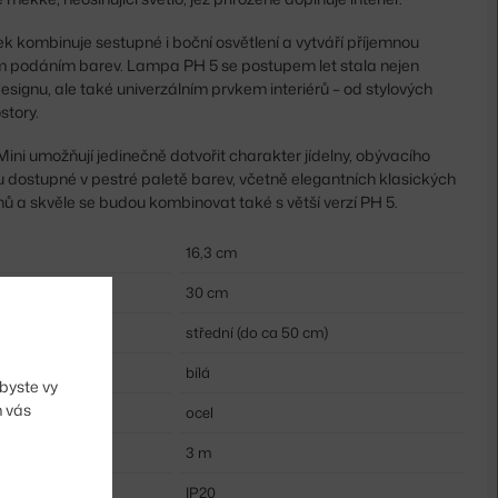
k kombinuje sestupné i boční osvětlení a vytváří příjemnou
m podáním barev. Lampa PH 5 se postupem let stala nejen
ignu, ale také univerzálním prvkem interiérů – od stylových
story.
Mini umožňují jedinečně dotvořit charakter jídelny, obývacího
u dostupné v pestré paletě barev, včetně elegantních klasických
nů a skvěle se budou kombinovat také s větší verzí PH 5.
16,3 cm
30 cm
střední (do ca 50 cm)
bílá
byste vy
m vás
ocel
3 m
IP20