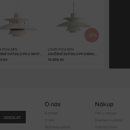
−20 %
S POULSEN
LOUIS POULSEN
ZÁVĚSNÉ SVÍTIDLO PH 5, WHITE CLASSIC
ZÁVĚSNÉ SVÍTIDLO PH 5 MINI, MONOCHROME WHITE
10 Kč
15 096 Kč
O nás
Nákup
Kontakt
Vše o nákupu
ODESLAT
O nás
Doprava a platba
B2B spolupráce
Vrácení zboží