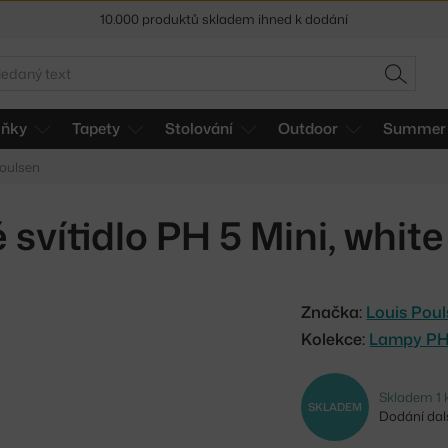
10.000 produktů skladem ihned k dodání
Sleva 5 % pro odběratele
newsletteru
edat
HLEDAT
30 dní na vrácení zboží
lňky
Tapety
Stolování
Outdoor
Summer 
Poulsen
 svítidlo PH 5 Mini, whit
Značka:
Louis Pou
Kolekce:
Lampy P
Skladem 1 
SKLADEM
Dodání dalš