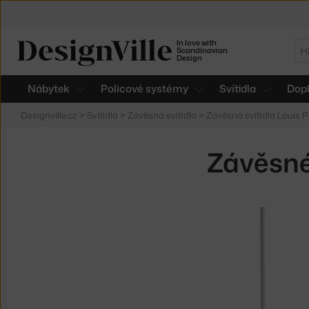
In love with
Hl
Scandinavian
Design
Nábytek
Policové systémy
Svítidla
Dop
Designville.cz
>
Svítidla
>
Závěsná svítidla
>
Závěsná svítidla Louis 
Závěsné