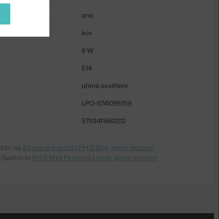
u:
ano
kov
6 W
E14
přímé osvětlení
LPO-5741095159
5703411662212
dite na
Závesné svietidlo PH 5 Mini, white modern
 Switch to
PH 5 Mini Pendant Lamp, white modern