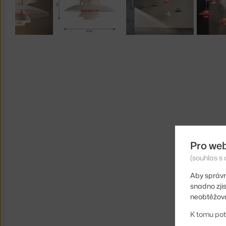
Pro we
(souhlas s 
Aby správn
snadno zji
neobtěžova
K tomu pot