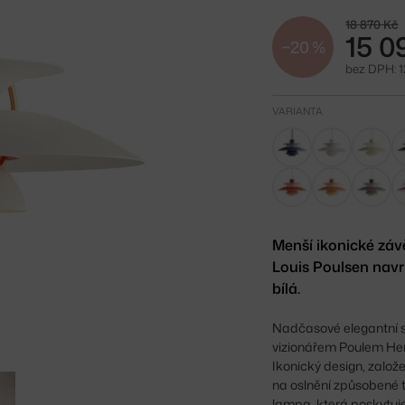
18 870 Kč
15 0
−20 %
bez DPH: 1
VARIANTA
Menší ikonické záv
Louis Poulsen navr
bílá.
Nadčasové elegantní s
vizionářem Poulem Hen
Ikonický design, založ
na oslnění způsobené t
lampa, která poskytuje 