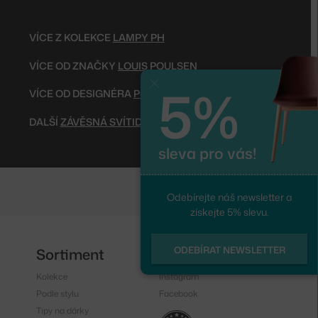
VÍCE Z KOLEKCE
LAMPY PH
VÍCE OD ZNAČKY
LOUIS POULSEN
5%
Zavřít
VÍCE OD DESIGNÉRA
POUL HENNINGSEN
DALŠÍ
ZÁVĚSNÁ SVÍTIDLA
sleva pro vás!
Odebírejte náš newsletter a
získejte 5% slevu.
ODEBÍRAT NEWSLETTER
Sortiment
Sledujte nás
Kolekce
Instagram
Podle stylu
Facebook
Tipy na dárky