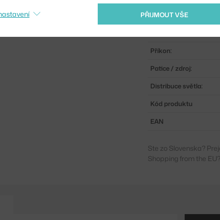
nastavení
PŘIJMOUT VŠE
Obsahuje stropní krytk
Hlavní materiál:
Příkon:
Patice / zdroj:
Distribuce světla:
Kód produktu
EAN
Ste zo Slovenska? Prej
Shopping from the EU?