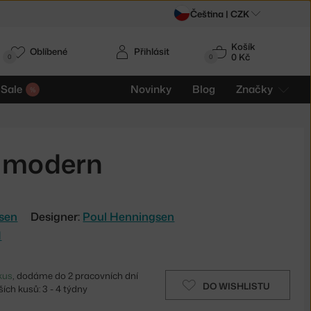
Čeština |
CZK
Košík
Oblíbené
Přihlásit
0 Kč
0
0
Sale
Novinky
Blog
Značky
e modern
lsen
Designer:
Poul Henningsen
H
kus
, dodáme do 2 pracovních dní
DO WISHLISTU
ích kusů: 3 - 4 týdny