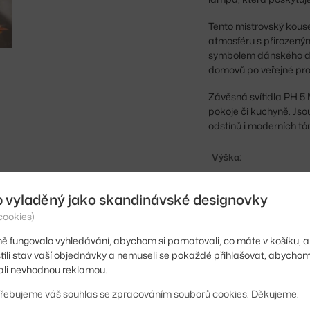
Tento mistrovský kouse
atmosféru s přirozený
symbolem dánského des
domovů po veřejné pro
Závěsná svítidla PH 5 
pokoje či kuchyně. Jso
odstínů i moderních tó
Výška:
Průměr:
b vyladěný jako skandinávské designovky
Velikost svítidla:
cookies)
Barva:
ě fungovalo vyhledávání, abychom si pamatovali, co máte v košíku, a
stili stav vaší objednávky a nemuseli se pokaždé přihlašovat, abycho
Materiál:
li nevhodnou reklamou.
Délka kabelu:
řebujeme váš souhlas se zpracováním souborů cookies. Děkujeme.
Krytí: