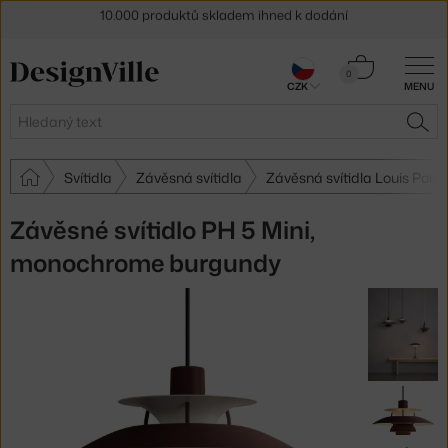
Sleva 5 % pro odběratele
newsletteru
30 dní na vrácení zboží
Košík
0
CZK
MENU
0 Kč
Hledat
HLE
Svítidla
Závěsná svítidla
Závěsná svítidla Louis Poul
Závěsné svítidlo PH 5 Mini,
monochrome burgundy