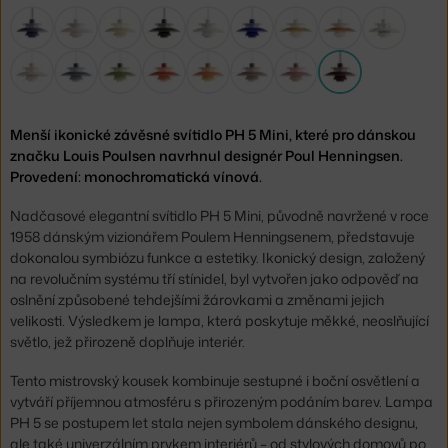
Menší ikonické závěsné svítidlo PH 5 Mini, které pro dánskou
značku Louis Poulsen navrhnul designér Poul Henningsen.
Provedení: monochromatická vínová.
Nadčasové elegantní svítidlo PH 5 Mini, původně navržené v roce
1958 dánským vizionářem Poulem Henningsenem, představuje
dokonalou symbiózu funkce a estetiky. Ikonický design, založený
na revolučním systému tří stínidel, byl vytvořen jako odpověď na
oslnění způsobené tehdejšími žárovkami a změnami jejich
velikosti. Výsledkem je lampa, která poskytuje měkké, neoslňující
světlo, jež přirozeně doplňuje interiér.
Tento mistrovský kousek kombinuje sestupné i boční osvětlení a
vytváří příjemnou atmosféru s přirozeným podáním barev. Lampa
PH 5 se postupem let stala nejen symbolem dánského designu,
ale také univerzálním prvkem interiérů – od stylových domovů po