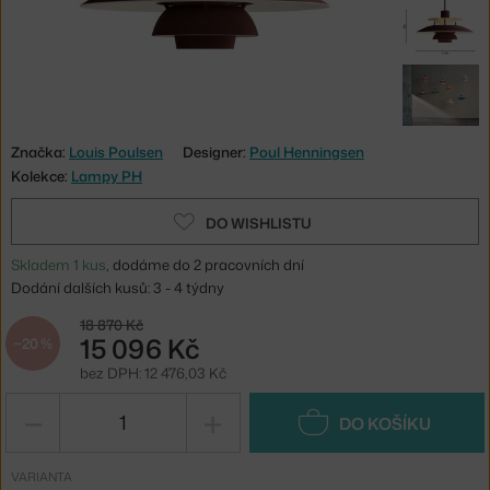
Značka:
Louis Poulsen
Designer:
Poul Henningsen
Kolekce:
Lampy PH
DO WISHLISTU
Skladem 1 kus
, dodáme do 2 pracovních dní
Dodání dalších kusů: 3 - 4 týdny
18 870 Kč
15 096 Kč
−20 %
bez DPH: 12 476,03 Kč
−
+
DO KOŠÍKU
VARIANTA