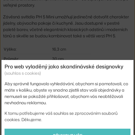
veřejné prostory.
Závěsná svítidla PH 5 Mini umožňují jedinečně dotvořit charakter
jídelny, obývacího pokoje či kuchyně. Jsou dostupné v pestré
paletě barev, včetně elegantních klasických odstínů i moderních
tónů a skvěle se budou kombinovat také s větší verzí PH 5.
Výška:
16,3 cm
Průměr:
30 cm
Pro web vyladěný jako skandinávské designovky
Velikost svítidla:
střední (do ca 50 cm)
(souhlas s cookies)
Barva:
bordó
Aby správně fungovalo vyhledávání, abychom si pamatovali, co
Materiál:
ocel
máte v košíku, abyste vy snadno zjistili stav vaší objednávky a
nemuseli se pokaždé přihlašovat, abychom vás neobtěžovali
Délka kabelu:
3 m
nevhodnou reklamou.
Krytí:
IP20
K tomu potřebujeme váš souhlas se zpracováním souborů
Obsahuje stropní krytku:
ano
cookies. Děkujeme.
Hlavní materiál:
kov