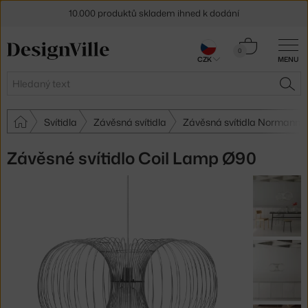
10.000 produktů skladem ihned k dodání
Sleva 5 % pro odběratele
newsletteru
Košík
0
CZK
MENU
0 Kč
30 dní na vrácení zboží
Hledat
HLE
Svítidla
Závěsná svítidla
Závěsná svítidla Normann
Závěsné svítidlo Coil Lamp Ø90