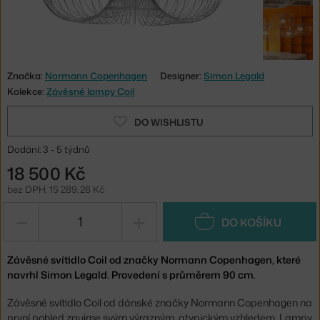
Značka:
Normann Copenhagen
Designer:
Simon Legald
Kolekce:
Závěsné lampy Coil
DO WISHLISTU
Dodání: 3 - 5 týdnů
18 500 Kč
bez DPH: 15 289,26 Kč
−
+
DO KOŠÍKU
Závěsné svítidlo Coil od značky Normann Copenhagen, které
navrhl Simon Legald. Provedení s průměrem 90 cm.
Závěsné svítidlo Coil od dánské značky Normann Copenhagen na
první pohled zaujme svým výrazným, atypickým vzhledem. Lampy