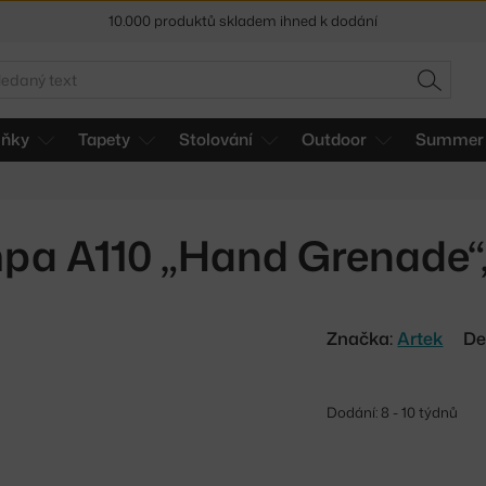
10.000 produktů skladem ihned k dodání
Sleva 5 % pro odběratele
newsletteru
edat
HLEDAT
30 dní na vrácení zboží
lňky
Tapety
Stolování
Outdoor
Summer 
pa A110 „Hand Grenade“,
Značka:
Artek
De
Dodání: 8 - 10 týdnů