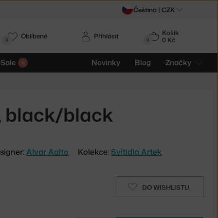
Čeština |
CZK
Košík
Oblíbené
Přihlásit
0 Kč
0
0
Sale
Novinky
Blog
Značky
 black/black
signer:
Alvar Aalto
Kolekce:
Svítidla Artek
DO WISHLISTU