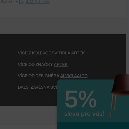
 Switch to
Light A110, black
VÍCE Z KOLEKCE
SVÍTIDLA ARTEK
VÍCE OD ZNAČKY
ARTEK
VÍCE OD DESIGNÉRA
ALVAR AALTO
5%
Zavřít
DALŠÍ
ZÁVĚSNÁ SVÍTIDLA
sleva pro vás!