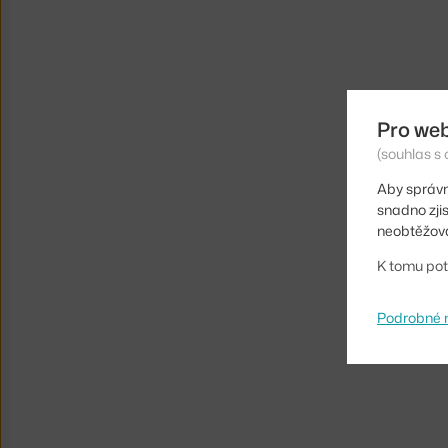
Pro we
(souhlas s 
Aby správn
snadno zji
neobtěžova
K tomu pot
Podrobné 