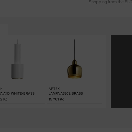
Shopping from the EU?
EK
ARTEK
A A110, WHITE/BRASS
LAMPA A330S, BRASS
42 Kč
15 761 Kč