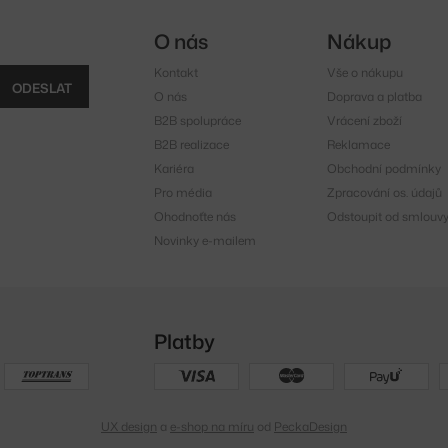
O nás
Nákup
Kontakt
Vše o nákupu
ODESLAT
O nás
Doprava a platba
B2B spolupráce
Vrácení zboží
B2B realizace
Reklamace
Kariéra
Obchodní podmínky
Pro média
Zpracování os. údajů
Ohodnoťte nás
Odstoupit od smlouv
Novinky e-mailem
Platby
UX design
a
e-shop na míru
od
PeckaDesign