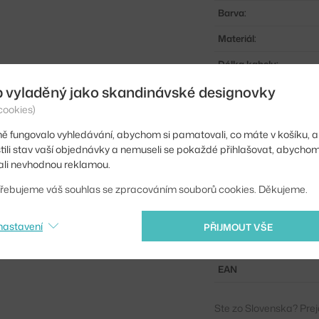
Barva:
Materiál:
Délka kabelu:
b vyladěný jako skandinávské designovky
Krytí:
cookies)
Hlavní materiál:
ě fungovalo vyhledávání, abychom si pamatovali, co máte v košíku, a
Patice / zdroj:
stili stav vaší objednávky a nemuseli se pokaždé přihlašovat, abycho
li nevhodnou reklamou.
Distribuce světla:
řebujeme váš souhlas se zpracováním souborů cookies. Děkujeme.
Zdroj součástí:
Max Watt (LED):
nastavení
PŘIJMOUT VŠE
Kód produktu
EAN
Ste zo Slovenska? Prej