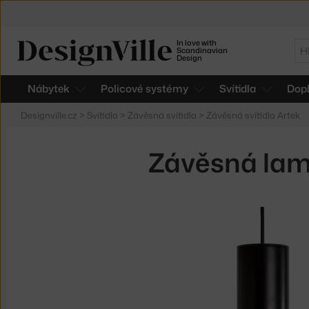
In love with
Hl
Scandinavian
Design
Nábytek
Policové systémy
Svítidla
Dop
Designville.cz
>
Svítidla
>
Závěsná svítidla
>
Závěsná svítidla Artek
Závěsná lam