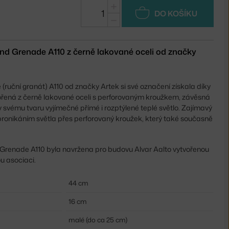
+
DO KOŠÍKU
−
d Grenade A110 z černě lakované oceli od značky
uční granát) A110 od značky Artek si své označení získala díky
ořená z černě lakované oceli s perforovaným kroužkem, závěsná
y svému tvaru vyjímečné přímé i rozptýlené teplé světlo. Zajímavý
pronikáním světla přes perforovaný kroužek, který také současně
renade A110 byla navržena pro budovu Alvar Aalto vytvořenou
u asociaci.
44 cm
16 cm
malé (do ca 25 cm)