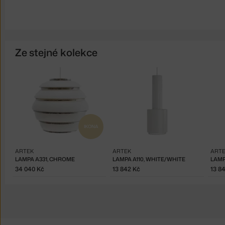
Ze stejné kolekce
IKONA
ARTEK
ARTEK
ART
LAMPA A331, CHROME
LAMPA A110, WHITE/WHITE
LAMP
34 040 Kč
13 842 Kč
13 8