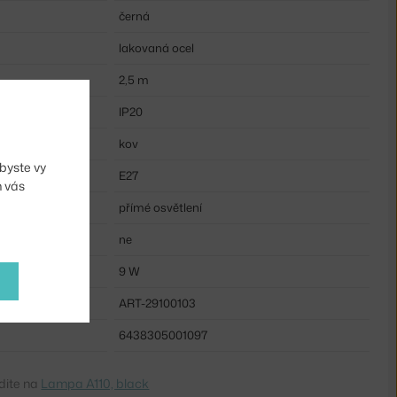
černá
lakovaná ocel
2,5 m
IP20
kov
byste vy
E27
m vás
přímé osvětlení
ne
9 W
ART-29100103
6438305001097
dite na
Lampa A110, black