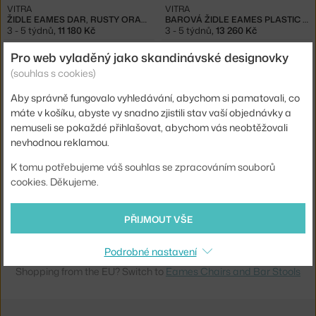
VITRA
VITRA
ŽIDLE EAMES DAR, RUSTY ORANGE
BAROVÁ ŽIDLE EAMES PLASTIC LOW, RUSTY ORANGE
3 - 5 týdnů
,
11 180 Kč
3 - 5 týdnů
,
13 260 Kč
Pro web vyladěný jako skandinávské designovky
(souhlas s cookies)
Aby správně fungovalo vyhledávání, abychom si pamatovali, co
máte v košíku, abyste vy snadno zjistili stav vaší objednávky a
nemuseli se pokaždé přihlašovat, abychom vás neobtěžovali
nevhodnou reklamou.
K tomu potřebujeme váš souhlas se zpracováním souborů
VITRA
cookies. Děkujeme.
BAROVÁ ŽIDLE EAMES PLASTIC HIGH, RUSTY ORANGE
3 - 5 týdnů
,
13 260 Kč
PŘIJMOUT VŠE
Ste zo Slovenska? Prejdite na
Stoličky a barové stoličky Eames
Podrobné nastavení
Chair
Shopping from the EU? Switch to
Eames Chairs and Bar Stools