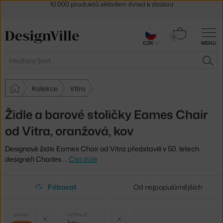
Sleva 5 % pro odběratele
newsletteru
30 dní na vrácení zboží
Košík
0
CZK
MENU
0 Kč
Hledat
HLE
Kolekce
Vitra
Židle a barové stoličky Eames Chair
od Vitra, oranžová, kov
Designové židle Eames Chair od Vitra představili v 50. letech
designéři Charles
…
Číst dále
Filtrovat
Od nejpopulárnějších
Vybrané
Zrušit filtr
Zrušit filtr
BARVA
PODNOŽ
kov